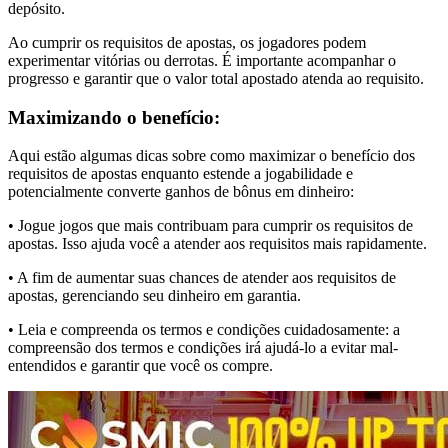
depósito.
Ao cumprir os requisitos de apostas, os jogadores podem
experimentar vitórias ou derrotas. É importante acompanhar o
progresso e garantir que o valor total apostado atenda ao requisito.
Maximizando o benefício:
Aqui estão algumas dicas sobre como maximizar o benefício dos
requisitos de apostas enquanto estende a jogabilidade e
potencialmente converte ganhos de bônus em dinheiro:
• Jogue jogos que mais contribuam para cumprir os requisitos de
apostas. Isso ajuda você a atender aos requisitos mais rapidamente.
• A fim de aumentar suas chances de atender aos requisitos de
apostas, gerenciando seu dinheiro em garantia.
• Leia e compreenda os termos e condições cuidadosamente: a
compreensão dos termos e condições irá ajudá-lo a evitar mal-
entendidos e garantir que você os compre.