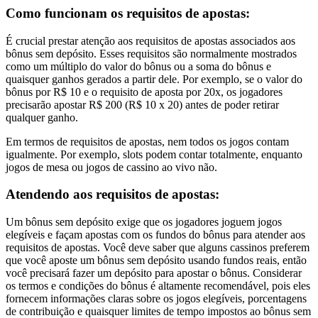
Como funcionam os requisitos de apostas:
É crucial prestar atenção aos requisitos de apostas associados aos
bônus sem depósito. Esses requisitos são normalmente mostrados
como um múltiplo do valor do bônus ou a soma do bônus e
quaisquer ganhos gerados a partir dele. Por exemplo, se o valor do
bônus por R$ 10 e o requisito de aposta por 20x, os jogadores
precisarão apostar R$ 200 (R$ 10 x 20) antes de poder retirar
qualquer ganho.
Em termos de requisitos de apostas, nem todos os jogos contam
igualmente. Por exemplo, slots podem contar totalmente, enquanto
jogos de mesa ou jogos de cassino ao vivo não.
Atendendo aos requisitos de apostas:
Um bônus sem depósito exige que os jogadores joguem jogos
elegíveis e façam apostas com os fundos do bônus para atender aos
requisitos de apostas. Você deve saber que alguns cassinos preferem
que você aposte um bônus sem depósito usando fundos reais, então
você precisará fazer um depósito para apostar o bônus. Considerar
os termos e condições do bônus é altamente recomendável, pois eles
fornecem informações claras sobre os jogos elegíveis, porcentagens
de contribuição e quaisquer limites de tempo impostos ao bônus sem