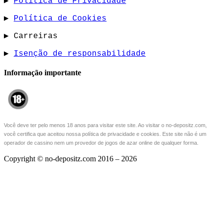
▶
Política de Privacidade
▶
Política de Cookies
▶ Carreiras
▶
Isenção de responsabilidade
Informação importante
Você deve ter pelo menos 18 anos para visitar este site.
Ao visitar o no-depositz.com,
você certifica que aceitou nossa política de privacidade e cookies.
Este site não é um
operador de cassino nem um provedor de jogos de azar online de qualquer forma.
Copyright © no-depositz.com 2016 – 2026