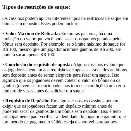
Tipos de restrições de saque:
Os cassinos podem aplicar diferentes tipos de restrições de saque em
bônus sem depósito. Estes podem incluir:
•
Valor Máximo de Retirada:
Em outras palavras, há uma
limitação do valor que você pode sacar dos ganhos gerados pelo
bônus sem depósito. Por exemplo, se o limite máximo de saque for
R$ 100, mesmo que um jogador acumule ganhos de R$ 200, ele
poderá sacar apenas R$ 100.
•
Conclusão do requisito de aposta:
Alguns cassinos evitam que
os jogadores atendam aos requisitos de apostas associados ao bônus
sem depósito antes de serem elegíveis para fazer um saque. Isso
significa que os jogadores devem coletar o valor do bônus ou os
ganhos (devem ser mencionados nos termos e condições) um certo
número de vezes antes de solicitar um saque.
•
Requisito de Depósito:
Em alguns casos, os cassinos podem
exigir que os jogadores façam um depósito mínimo antes de
poderem sacar os ganhos de um bônus sem depósito. Isso é feito
principalmente para verificar a identidade do jogador e garantir que
um método de pagamento válido esteja disponível para saques.