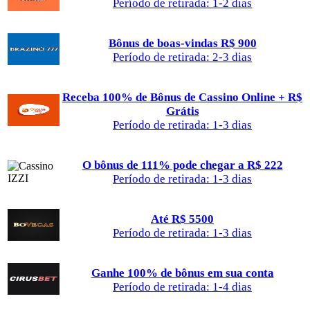
Período de retirada: 1-2 dias
Bônus de boas-vindas R$ 900
Período de retirada: 2-3 dias
Receba 100% de Bônus de Cassino Online + R$
Grátis
Período de retirada: 1-3 dias
O bônus de 111% pode chegar a R$ 222
Período de retirada: 1-3 dias
Até R$ 5500
Período de retirada: 1-3 dias
Ganhe 100% de bônus em sua conta
Período de retirada: 1-4 dias