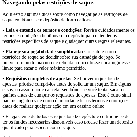
Navegando pelas restrições de saque:
Aqui estão algumas dicas sobre como navegar pelas restrições de
saque em bônus sem depósito de forma eficaz:
•
Leia e entenda os termos e condições:
Revise cuidadosamente os
termos e condições do bônus sem depósito para entender as
restrições específicas de saque e quaisquer outras regras relevantes.
•
Planeje sua jogabilidade simplificada:
Considere como
restrições de saque ao decidir sobre sua estratégia de jogo. Se
houver um limite máximo de retirada, concentre-se em atingir esse
limite para sacar o valor máximo permitido.
•
Requisitos completos de apostas:
Se houver requisitos de
apostas, priorize cumpri-los antes de solicitar um saque. Em alguns
casos, o cassino pode cancelar seu bônus se você tentar sacar os
ganhos antes de cumprir os requisitos de apostas. Este é outro sinal
para os jogadores de como é importante ler os termos e condições
antes de realizar qualquer ação em um cassino online.
• Esteja ciente de todos os requisitos de depósito e certifique-se de
ter os fundos necessários disponíveis caso precise fazer um depósito
qualificado para esperar com o saque.