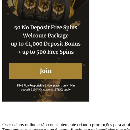
Os cassinos online estão constantemente criando promoções para atrai
Tentaremos esclarecer o que é, como funciona e os benefícios que ofe