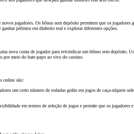
ir novos jogadores. Os bônus sem depósito permitem que os jogadores g
ganhar prêmios em dinheiro real e explorar diferentes opções.
 uma nova conta de jogador para reivindicar um bônus sem depósito. Um
ão por meio do bate-papo ao vivo do cassino.
s online são:
adores um certo número de rodadas grátis em jogos de caça-níqueis sele
lexibilidade em termos de seleção de jogos e permite que os jogadores 