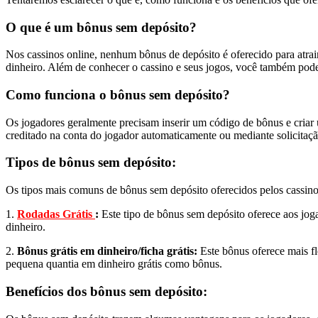
O que é um bônus sem depósito?
Nos cassinos online, nenhum bônus de depósito é oferecido para atra
dinheiro. Além de conhecer o cassino e seus jogos, você também pode 
Como funciona o bônus sem depósito?
Os jogadores geralmente precisam inserir um código de bônus e criar
creditado na conta do jogador automaticamente ou mediante solicitaç
Tipos de bônus sem depósito:
Os tipos mais comuns de bônus sem depósito oferecidos pelos cassino
1.
Rodadas Grátis
:
Este tipo de bônus sem depósito oferece aos jog
dinheiro.
2.
Bônus grátis em dinheiro/ficha grátis:
Este bônus oferece mais f
pequena quantia em dinheiro grátis como bônus.
Benefícios dos bônus sem depósito: