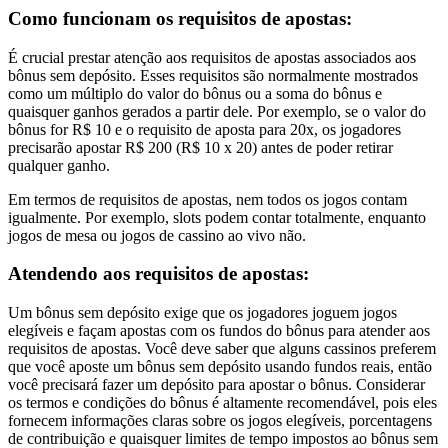
Como funcionam os requisitos de apostas:
É crucial prestar atenção aos requisitos de apostas associados aos
bônus sem depósito. Esses requisitos são normalmente mostrados
como um múltiplo do valor do bônus ou a soma do bônus e
quaisquer ganhos gerados a partir dele. Por exemplo, se o valor do
bônus for R$ 10 e o requisito de aposta para 20x, os jogadores
precisarão apostar R$ 200 (R$ 10 x 20) antes de poder retirar
qualquer ganho.
Em termos de requisitos de apostas, nem todos os jogos contam
igualmente. Por exemplo, slots podem contar totalmente, enquanto
jogos de mesa ou jogos de cassino ao vivo não.
Atendendo aos requisitos de apostas:
Um bônus sem depósito exige que os jogadores joguem jogos
elegíveis e façam apostas com os fundos do bônus para atender aos
requisitos de apostas. Você deve saber que alguns cassinos preferem
que você aposte um bônus sem depósito usando fundos reais, então
você precisará fazer um depósito para apostar o bônus. Considerar
os termos e condições do bônus é altamente recomendável, pois eles
fornecem informações claras sobre os jogos elegíveis, porcentagens
de contribuição e quaisquer limites de tempo impostos ao bônus sem