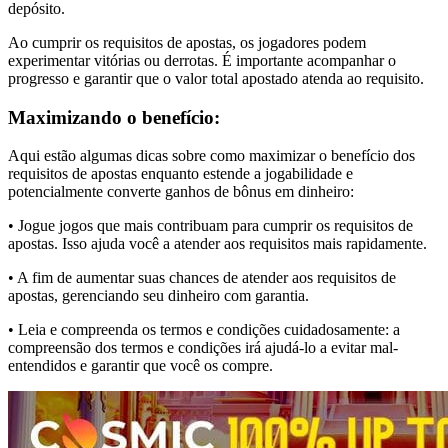
depósito.
Ao cumprir os requisitos de apostas, os jogadores podem
experimentar vitórias ou derrotas. É importante acompanhar o
progresso e garantir que o valor total apostado atenda ao requisito.
Maximizando o benefício:
Aqui estão algumas dicas sobre como maximizar o benefício dos
requisitos de apostas enquanto estende a jogabilidade e
potencialmente converte ganhos de bônus em dinheiro:
• Jogue jogos que mais contribuam para cumprir os requisitos de
apostas. Isso ajuda você a atender aos requisitos mais rapidamente.
• A fim de aumentar suas chances de atender aos requisitos de
apostas, gerenciando seu dinheiro com garantia.
• Leia e compreenda os termos e condições cuidadosamente: a
compreensão dos termos e condições irá ajudá-lo a evitar mal-
entendidos e garantir que você os compre.