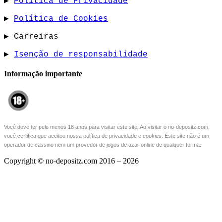
▶
Política de Privacidade
▶
Política de Cookies
▶ Carreiras
▶
Isenção de responsabilidade
Informação importante
Você deve ter pelo menos 18 anos para visitar este site.
Ao visitar o no-depositz.com,
você certifica que aceitou nossa política de privacidade e cookies.
Este site não é um
operador de cassino nem um provedor de jogos de azar online de qualquer forma.
Copyright © no-depositz.com 2016 – 2026