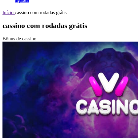
depósito
Início
cassino com rodadas grátis
cassino com rodadas grátis
Bônus de cassino