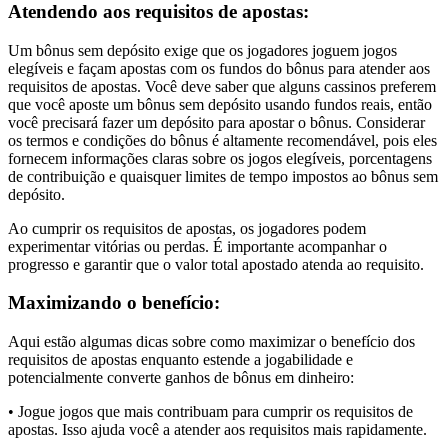
Atendendo aos requisitos de apostas:
Um bônus sem depósito exige que os jogadores joguem jogos
elegíveis e façam apostas com os fundos do bônus para atender aos
requisitos de apostas. Você deve saber que alguns cassinos preferem
que você aposte um bônus sem depósito usando fundos reais, então
você precisará fazer um depósito para apostar o bônus. Considerar
os termos e condições do bônus é altamente recomendável, pois eles
fornecem informações claras sobre os jogos elegíveis, porcentagens
de contribuição e quaisquer limites de tempo impostos ao bônus sem
depósito.
Ao cumprir os requisitos de apostas, os jogadores podem
experimentar vitórias ou perdas. É importante acompanhar o
progresso e garantir que o valor total apostado atenda ao requisito.
Maximizando o benefício:
Aqui estão algumas dicas sobre como maximizar o benefício dos
requisitos de apostas enquanto estende a jogabilidade e
potencialmente converte ganhos de bônus em dinheiro:
• Jogue jogos que mais contribuam para cumprir os requisitos de
apostas. Isso ajuda você a atender aos requisitos mais rapidamente.