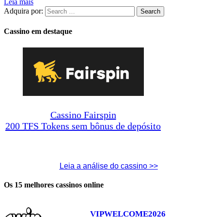
Leia mais
Adquira por:
Cassino em destaque
Cassino Fairspin
200 TFS Tokens sem bônus de depósito
Leia a análise do cassino >>
Os 15 melhores cassinos online
VIPWELCOME2026