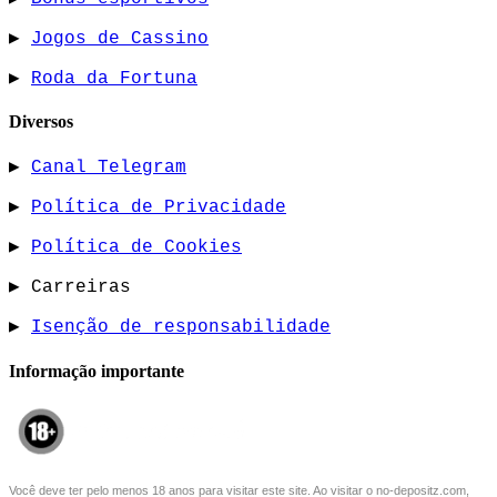
▶
Jogos de Cassino
▶
Roda da Fortuna
Diversos
▶
Canal Telegram
▶
Política de Privacidade
▶
Política de Cookies
▶ Carreiras
▶
Isenção de responsabilidade
Informação importante
Você deve ter pelo menos 18 anos para visitar este site.
Ao visitar o no-depositz.com,