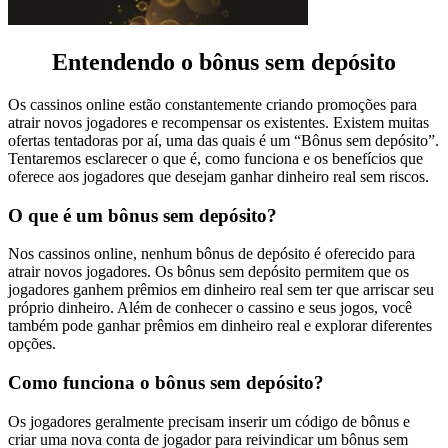
Entendendo o bônus sem depósito
Os cassinos online estão constantemente criando promoções para
atrair novos jogadores e recompensar os existentes. Existem muitas
ofertas tentadoras por aí, uma das quais é um “Bônus sem depósito”.
Tentaremos esclarecer o que é, como funciona e os benefícios que
oferece aos jogadores que desejam ganhar dinheiro real sem riscos.
O que é um bônus sem depósito?
Nos cassinos online, nenhum bônus de depósito é oferecido para
atrair novos jogadores. Os bônus sem depósito permitem que os
jogadores ganhem prêmios em dinheiro real sem ter que arriscar seu
próprio dinheiro. Além de conhecer o cassino e seus jogos, você
também pode ganhar prêmios em dinheiro real e explorar diferentes
opções.
Como funciona o bônus sem depósito?
Os jogadores geralmente precisam inserir um código de bônus e
criar uma nova conta de jogador para reivindicar um bônus sem