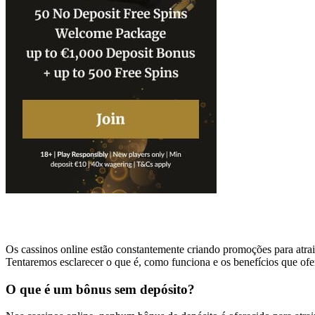
Os cassinos online estão constantemente criando promoções para atrai
Tentaremos esclarecer o que é, como funciona e os benefícios que ofe
O que é um bônus sem depósito?