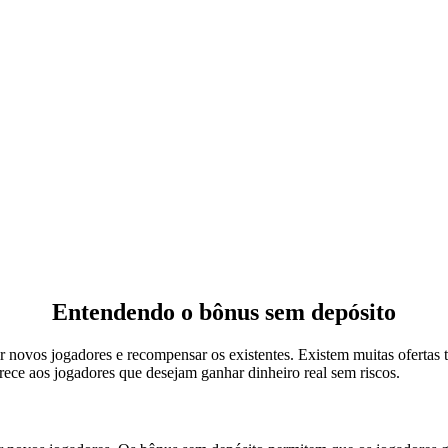
Entendendo o bônus sem depósito
r novos jogadores e recompensar os existentes. Existem muitas ofertas
rece aos jogadores que desejam ganhar dinheiro real sem riscos.