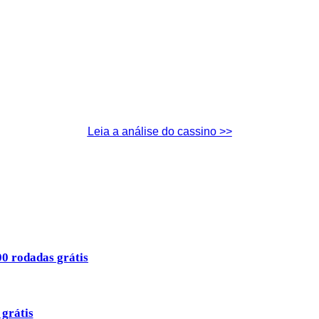
Leia a análise do cassino >>
00 rodadas grátis
 grátis