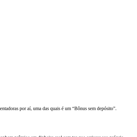
 tentadoras por aí, uma das quais é um “Bônus sem depósito”.