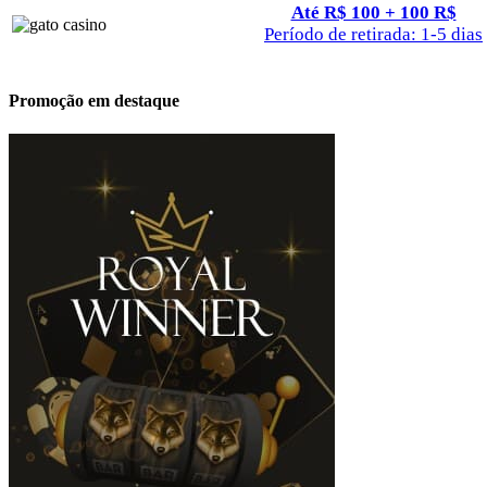
Até R$ 100 + 100 R$
Período de retirada: 1-5 dias
Promoção em destaque