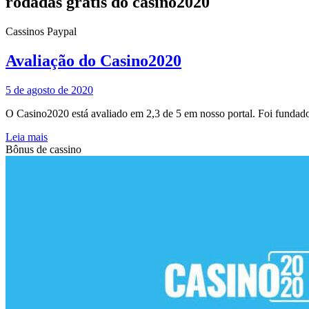
rodadas grátis do casino2020
Cassinos Paypal
Avaliação do Casino2020
5 de agosto de 2020
O Casino2020 está avaliado em 2,3 de 5 em nosso portal. Foi fundad
Leia mais
Bônus de cassino