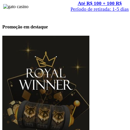
Até R$ 100 + 100 R$
Período de retirada: 1-5 dias
Promoção em destaque