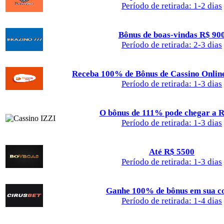
Período de retirada: 1-2 dias
Bônus de boas-vindas R$ 90
Período de retirada: 2-3 dias
Receba 100% de Bônus de Cassino Online
Período de retirada: 1-3 dias
O bônus de 111% pode chegar a 
Período de retirada: 1-3 dias
Até R$ 5500
Período de retirada: 1-3 dias
Ganhe 100% de bônus em sua c
Período de retirada: 1-4 dias