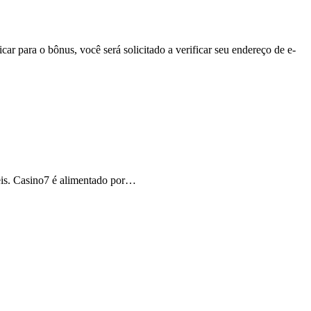
r para o bônus, você será solicitado a verificar seu endereço de e-
eis. Casino7 é alimentado por…