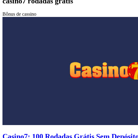
casino7 rodadas grátis
Bônus de cassino
Casino7: 100 Rodadas Grátis Sem Depósito