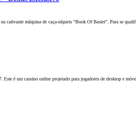
cativante máquina de caça-níqueis “Book Of Bastet”. Para se qualifica
7. Este é um cassino online projetado para jogadores de desktop e móv