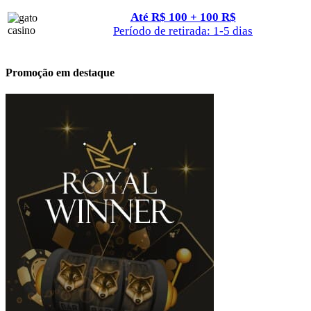
Até R$ 100 + 100 R$
Período de retirada: 1-5 dias
Promoção em destaque