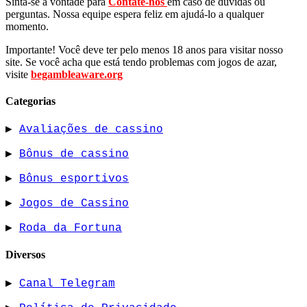
Sinta-se à vontade para
Contate-nos
em caso de dúvidas ou
perguntas. Nossa equipe espera feliz em ajudá-lo a qualquer
momento.
Importante! Você deve ter pelo menos 18 anos para visitar nosso
site. Se você acha que está tendo problemas com jogos de azar,
visite
begambleaware.org
Categorias
▶
Avaliações de cassino
▶
Bônus de cassino
▶
Bônus esportivos
▶
Jogos de Cassino
▶
Roda da Fortuna
Diversos
▶
Canal Telegram