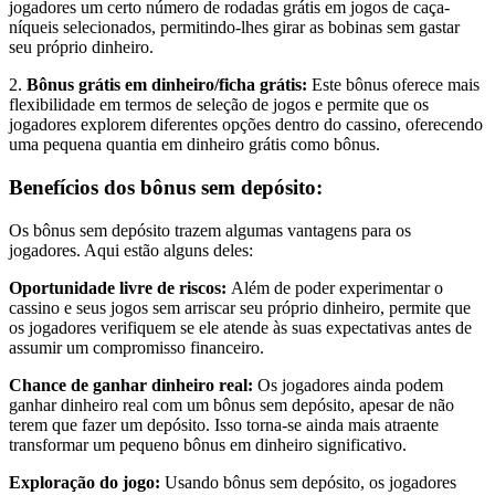
jogadores um certo número de rodadas grátis em jogos de caça-
níqueis selecionados, permitindo-lhes girar as bobinas sem gastar
seu próprio dinheiro.
2.
Bônus grátis em dinheiro/ficha grátis:
Este bônus oferece mais
flexibilidade em termos de seleção de jogos e permite que os
jogadores explorem diferentes opções dentro do cassino, oferecendo
uma pequena quantia em dinheiro grátis como bônus.
Benefícios dos bônus sem depósito:
Os bônus sem depósito trazem algumas vantagens para os
jogadores. Aqui estão alguns deles:
Oportunidade livre de riscos:
Além de poder experimentar o
cassino e seus jogos sem arriscar seu próprio dinheiro, permite que
os jogadores verifiquem se ele atende às suas expectativas antes de
assumir um compromisso financeiro.
Chance de ganhar dinheiro real:
Os jogadores ainda podem
ganhar dinheiro real com um bônus sem depósito, apesar de não
terem que fazer um depósito. Isso torna-se ainda mais atraente
transformar um pequeno bônus em dinheiro significativo.
Exploração do jogo:
Usando bônus sem depósito, os jogadores