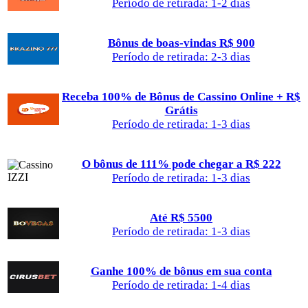
Período de retirada: 1-2 dias
Bônus de boas-vindas R$ 900
Período de retirada: 2-3 dias
Receba 100% de Bônus de Cassino Online + R$
Grátis
Período de retirada: 1-3 dias
O bônus de 111% pode chegar a R$ 222
Período de retirada: 1-3 dias
Até R$ 5500
Período de retirada: 1-3 dias
Ganhe 100% de bônus em sua conta
Período de retirada: 1-4 dias