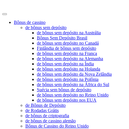
no-depositz
Bônus de cassino
de bônus sem depósito
de bônus sem depósito na Austrália
Bônus Sem Depósito Brasil
de bônus sem depósito no Canadá
Finlândia de bônus sem depósito
de bônus sem depósito na França
de bônus sem depósito na Alemanha
de bônus sem depósito na Índia
de bônus sem depósito na Holanda
de bônus sem depósito da Nova Zelândia
de bônus sem depósito na Polônia
de bônus sem depósito na África do Sul
Suécia sem bônus de depósito
de bônus sem depósito no Reino Unido
de bônus sem depósito nos EUA
de Bônus de Depósito
de Rodadas Grátis
de bônus de criptografia
de bônus de cassino alemão
Bônus de Cassino do Reino Unido