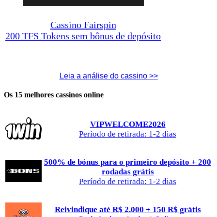
Cassino Fairspin
200 TFS Tokens sem bônus de depósito
Leia a análise do cassino >>
Os 15 melhores cassinos online
VIPWELCOME2026
Período de retirada: 1-2 dias
500% de bónus para o primeiro depósito + 200
rodadas grátis
Período de retirada: 1-2 dias
Reivindique até R$ 2.000 + 150 R$ grátis