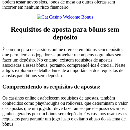
podem testar novos slots, jogos de mesa ou outras ofertas sem
incorrer em nenhum risco financeiro.
Requisitos de aposta para bônus sem
depósito
É comum para os cassinos online oferecerem bônus sem depósito,
que permitem aos jogadores aproveitar recompensas gratuitas sem
fazer um depósito. No entanto, existem requisitos de apostas
associadas a esses bônus, portanto, compreendê-los é crucial. Neste
artigo, exploramos detalhadamente a importância dos requisitos de
apostas para bônus sem depósito.
Compreendendo os requisitos de apostas:
Os cassinos online estabelecem requisitos de apostas, também
conhecidos como playthroughs ou rollovers, que determinam o valor
das apostas que um jogador deve fazer antes que ele possa sacar os
ganhos gerados por um bônus sem depósito. Os cassinos usam esses
requisitos para garantir um jogo justo e evitar o abuso do sistema de
bônus.