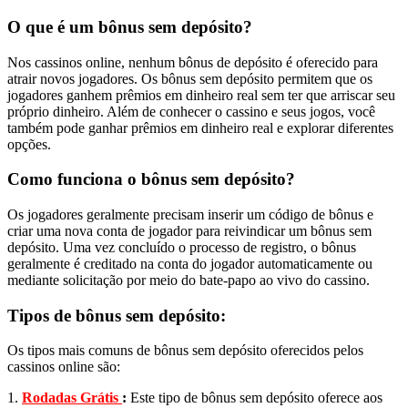
O que é um bônus sem depósito?
Nos cassinos online, nenhum bônus de depósito é oferecido para
atrair novos jogadores. Os bônus sem depósito permitem que os
jogadores ganhem prêmios em dinheiro real sem ter que arriscar seu
próprio dinheiro. Além de conhecer o cassino e seus jogos, você
também pode ganhar prêmios em dinheiro real e explorar diferentes
opções.
Como funciona o bônus sem depósito?
Os jogadores geralmente precisam inserir um código de bônus e
criar uma nova conta de jogador para reivindicar um bônus sem
depósito. Uma vez concluído o processo de registro, o bônus
geralmente é creditado na conta do jogador automaticamente ou
mediante solicitação por meio do bate-papo ao vivo do cassino.
Tipos de bônus sem depósito:
Os tipos mais comuns de bônus sem depósito oferecidos pelos
cassinos online são:
1.
Rodadas Grátis
:
Este tipo de bônus sem depósito oferece aos