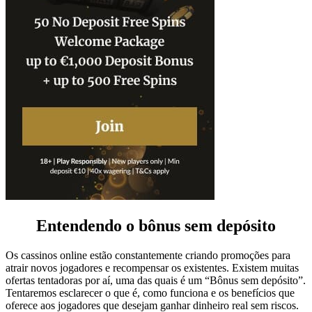
Entendendo o bônus sem depósito
Os cassinos online estão constantemente criando promoções para
atrair novos jogadores e recompensar os existentes. Existem muitas
ofertas tentadoras por aí, uma das quais é um “Bônus sem depósito”.
Tentaremos esclarecer o que é, como funciona e os benefícios que
oferece aos jogadores que desejam ganhar dinheiro real sem riscos.