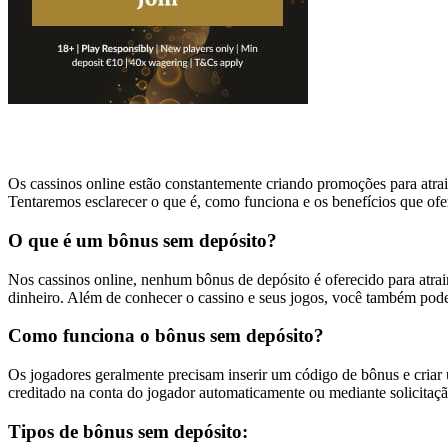
Os cassinos online estão constantemente criando promoções para atrai
Tentaremos esclarecer o que é, como funciona e os benefícios que ofe
O que é um bônus sem depósito?
Nos cassinos online, nenhum bônus de depósito é oferecido para atra
dinheiro. Além de conhecer o cassino e seus jogos, você também pode 
Como funciona o bônus sem depósito?
Os jogadores geralmente precisam inserir um código de bônus e criar
creditado na conta do jogador automaticamente ou mediante solicitaç
Tipos de bônus sem depósito: