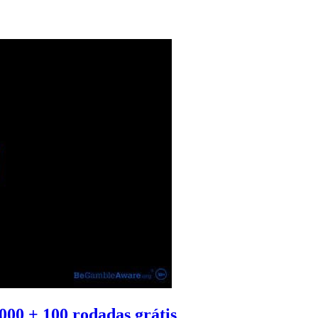
000 + 100 rodadas grátis