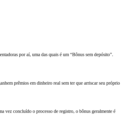
 tentadoras por aí, uma das quais é um “Bônus sem depósito”.
anhem prêmios em dinheiro real sem ter que arriscar seu próprio
a vez concluído o processo de registro, o bônus geralmente é