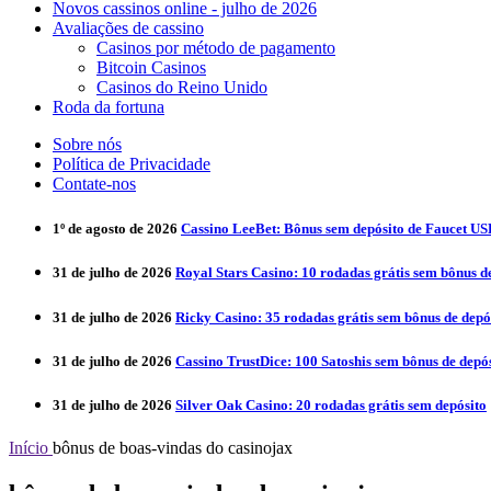
Novos cassinos online - julho de 2026
Avaliações de cassino
Casinos por método de pagamento
Bitcoin Casinos
Casinos do Reino Unido
Roda da fortuna
Sobre nós
Política de Privacidade
Contate-nos
1º de agosto de 2026
Cassino LeeBet: Bônus sem depósito de Faucet USD
31 de julho de 2026
Royal Stars Casino: 10 rodadas grátis sem bônus de
31 de julho de 2026
Ricky Casino: 35 rodadas grátis sem bônus de depós
31 de julho de 2026
Cassino TrustDice: 100 Satoshis sem bônus de depó
31 de julho de 2026
Silver Oak Casino: 20 rodadas grátis sem depósito
Início
bônus de boas-vindas do casinojax