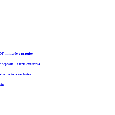
T ilimitado e gratuito
 depósito – oferta exclusiva
ito – oferta exclusiva
sito