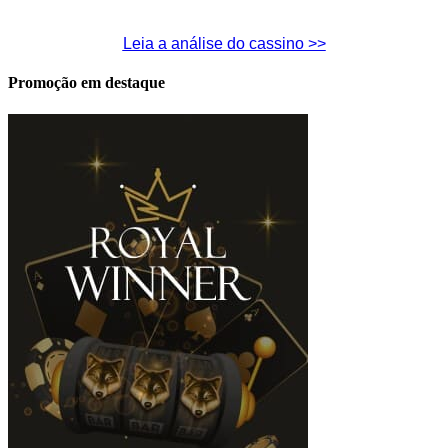
Leia a análise do cassino >>
Promoção em destaque