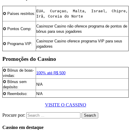
EUA, Curaçao, Malta, Israel, Chipre,
✪ Países restritos:
Irã, Coreia do Norte
Casinozer Casino não oferece programa de pontos de
✪ Pontos Comp:
bônus para seus jogadores
Casinozer Casino oferece programa VIP para seus
✪ Programa VIP:
jogadores
Promoções do Cassino
✪ Bônus de boas-
100% até R$ 500
vindas:
✪ Bônus sem
N/A
depósito:
✪ Reembolso:
N/A
VISITE O CASSINO
Procure por:
Cassino em destaque