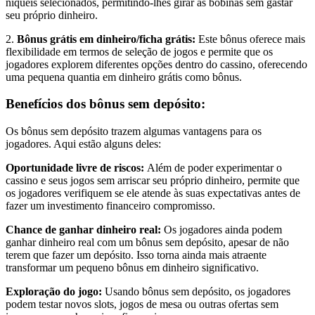
níqueis selecionados, permitindo-lhes girar as bobinas sem gastar
seu próprio dinheiro.
2.
Bônus grátis em dinheiro/ficha grátis:
Este bônus oferece mais
flexibilidade em termos de seleção de jogos e permite que os
jogadores explorem diferentes opções dentro do cassino, oferecendo
uma pequena quantia em dinheiro grátis como bônus.
Benefícios dos bônus sem depósito:
Os bônus sem depósito trazem algumas vantagens para os
jogadores. Aqui estão alguns deles:
Oportunidade livre de riscos:
Além de poder experimentar o
cassino e seus jogos sem arriscar seu próprio dinheiro, permite que
os jogadores verifiquem se ele atende às suas expectativas antes de
fazer um investimento financeiro compromisso.
Chance de ganhar dinheiro real:
Os jogadores ainda podem
ganhar dinheiro real com um bônus sem depósito, apesar de não
terem que fazer um depósito. Isso torna ainda mais atraente
transformar um pequeno bônus em dinheiro significativo.
Exploração do jogo:
Usando bônus sem depósito, os jogadores
podem testar novos slots, jogos de mesa ou outras ofertas sem