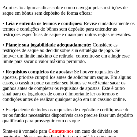
Aqui estão algumas dicas sobre como navegar pelas restrições de
saque em bônus sem depósito de forma eficaz:
•
Leia e entenda os termos e condições:
Revise cuidadosamente os
termos e condições do bônus sem depósito para entender as
restrições específicas de saque e quaisquer outras regras relevantes.
•
Planeje sua jogabilidade adequadamente:
Considere as
restrições de saque ao decidir sobre sua estratégia de jogo. Se
houver um limite máximo de retirada, concentre-se em atingir esse
limite para sacar o valor máximo permitido.
•
Requisitos completos de apostas:
Se houver requisitos de
apostas, priorize cumpri-los antes de solicitar um saque. Em alguns
casos, o cassino pode cancelar seu bônus se você tentar sacar os
ganhos antes de completar os requisitos de apostas. Este é outro
sinal para os jogadores de como é importante ler os termos e
condições antes de realizar qualquer ação em um cassino online.
• Esteja ciente de todos os requisitos de depósito e certifique-se de
ter os fundos necessários disponíveis caso precise fazer um depósito
qualificado para prosseguir com o saque.
Sinta-se à vontade para
Contate-nos
em caso de dúvidas ou
perguntas. Nossa equipe ficará feliz em ajudá-lo a qualquer