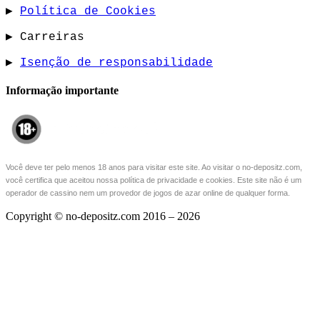
▶
Política de Cookies
▶ Carreiras
▶
Isenção de responsabilidade
Informação importante
Você deve ter pelo menos 18 anos para visitar este site.
Ao visitar o no-depositz.com,
você certifica que aceitou nossa política de privacidade e cookies.
Este site não é um
operador de cassino nem um provedor de jogos de azar online de qualquer forma.
Copyright © no-depositz.com 2016 – 2026