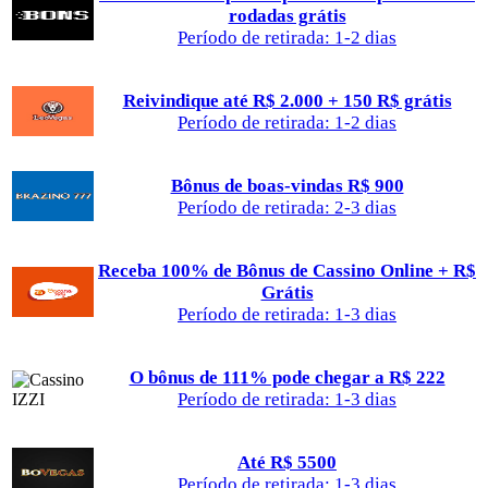
rodadas grátis
Período de retirada: 1-2 dias
Reivindique até R$ 2.000 + 150 R$ grátis
Período de retirada: 1-2 dias
Bônus de boas-vindas R$ 900
Período de retirada: 2-3 dias
Receba 100% de Bônus de Cassino Online + R$
Grátis
Período de retirada: 1-3 dias
O bônus de 111% pode chegar a R$ 222
Período de retirada: 1-3 dias
Até R$ 5500
Período de retirada: 1-3 dias