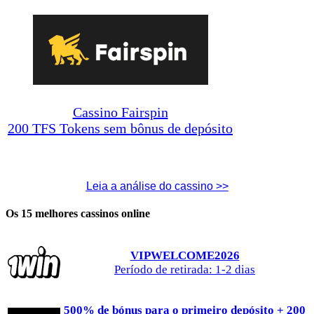
Cassino Fairspin
200 TFS Tokens sem bônus de depósito
Leia a análise do cassino >>
Os 15 melhores cassinos online
VIPWELCOME2026
Período de retirada: 1-2 dias
500% de bónus para o primeiro depósito + 200