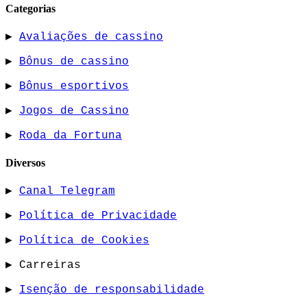
Categorias
▶
Avaliações de cassino
▶
Bônus de cassino
▶
Bônus esportivos
▶
Jogos de Cassino
▶
Roda da Fortuna
Diversos
▶
Canal Telegram
▶
Política de Privacidade
▶
Política de Cookies
▶ Carreiras
▶
Isenção de responsabilidade