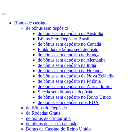
no-depositz
Bônus de cassino
de bônus sem depósito
de bônus sem depósito na Austrália
Bônus Sem Depósito Brasil
de bônus sem depósito no Canadá
Finlândia de bônus sem depósito
de bônus sem depósito na França
de bônus sem depósito na Alemanha
de bônus sem depósito na Índia
de bônus sem depósito na Holanda
de bônus sem depósito da Nova Zelândia
de bônus sem depósito na Polônia
de bônus sem depósito na África do Sul
Suécia sem bônus de depósito
de bônus sem depósito no Reino Unido
de bônus sem depósito nos EUA
de Bônus de Depósito
de Rodadas Grátis
de bônus de criptografia
de bônus de cassino alemão
Bônus de Cassino do Reino Unido