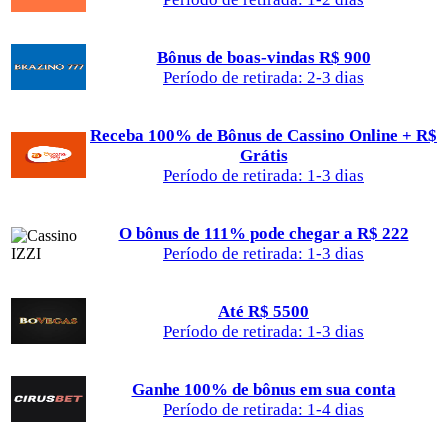
Bônus de boas-vindas R$ 900
Período de retirada: 2-3 dias
Receba 100% de Bônus de Cassino Online + R$
Grátis
Período de retirada: 1-3 dias
O bônus de 111% pode chegar a R$ 222
Período de retirada: 1-3 dias
Até R$ 5500
Período de retirada: 1-3 dias
Ganhe 100% de bônus em sua conta
Período de retirada: 1-4 dias