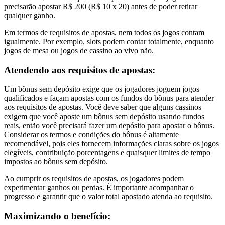
precisarão apostar R$ 200 (R$ 10 x 20) antes de poder retirar
qualquer ganho.
Em termos de requisitos de apostas, nem todos os jogos contam
igualmente. Por exemplo, slots podem contar totalmente, enquanto
jogos de mesa ou jogos de cassino ao vivo não.
Atendendo aos requisitos de apostas:
Um bônus sem depósito exige que os jogadores joguem jogos
qualificados e façam apostas com os fundos do bônus para atender
aos requisitos de apostas. Você deve saber que alguns cassinos
exigem que você aposte um bônus sem depósito usando fundos
reais, então você precisará fazer um depósito para apostar o bônus.
Considerar os termos e condições do bônus é altamente
recomendável, pois eles fornecem informações claras sobre os jogos
elegíveis, contribuição porcentagens e quaisquer limites de tempo
impostos ao bônus sem depósito.
Ao cumprir os requisitos de apostas, os jogadores podem
experimentar ganhos ou perdas. É importante acompanhar o
progresso e garantir que o valor total apostado atenda ao requisito.
Maximizando o benefício: