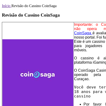
Início
Revisão do Cassino CoinSaga
Revisão do Cassino CoinSaga
Importante: o C
não opera 
CoinSaga
é avali
nosso portal. Foi 
Este é um cassino 
para jogadores
móveis.
O cassino é al
plataforma iGamin
O CoinSaga Casino
operado pela j
Curaçao.
Você deve te
18 anos para 
cassino
Por favor 