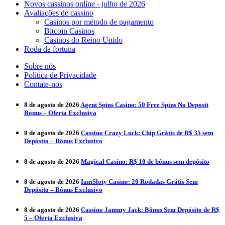
Novos cassinos online - julho de 2026
Avaliações de cassino
Casinos por método de pagamento
Bitcoin Casinos
Casinos do Reino Unido
Roda da fortuna
Sobre nós
Política de Privacidade
Contate-nos
8 de agosto de 2026
Agent Spins Casino: 50 Free Spins No Deposit
Bonus – Oferta Exclusiva
8 de agosto de 2026
Cassino Crazy Luck: Chip Grátis de R$ 35 sem
Depósito – Bônus Exclusivo
8 de agosto de 2026
Magical Casino: R$ 10 de bônus sem depósito
8 de agosto de 2026
IamSloty Casino: 20 Rodadas Grátis Sem
Depósito – Bônus Exclusivo
8 de agosto de 2026
Cassino Jammy Jack: Bônus Sem Depósito de R$
5 – Oferta Exclusiva