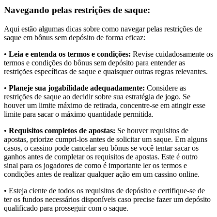
Navegando pelas restrições de saque:
Aqui estão algumas dicas sobre como navegar pelas restrições de
saque em bônus sem depósito de forma eficaz:
•
Leia e entenda os termos e condições:
Revise cuidadosamente os
termos e condições do bônus sem depósito para entender as
restrições específicas de saque e quaisquer outras regras relevantes.
•
Planeje sua jogabilidade adequadamente:
Considere as
restrições de saque ao decidir sobre sua estratégia de jogo. Se
houver um limite máximo de retirada, concentre-se em atingir esse
limite para sacar o máximo quantidade permitida.
•
Requisitos completos de apostas:
Se houver requisitos de
apostas, priorize cumpri-los antes de solicitar um saque. Em alguns
casos, o cassino pode cancelar seu bônus se você tentar sacar os
ganhos antes de completar os requisitos de apostas. Este é outro
sinal para os jogadores de como é importante ler os termos e
condições antes de realizar qualquer ação em um cassino online.
• Esteja ciente de todos os requisitos de depósito e certifique-se de
ter os fundos necessários disponíveis caso precise fazer um depósito
qualificado para prosseguir com o saque.