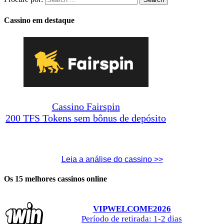
Cassino em destaque
Cassino Fairspin
200 TFS Tokens sem bônus de depósito
Leia a análise do cassino >>
Os 15 melhores cassinos online
VIPWELCOME2026
Período de retirada: 1-2 dias