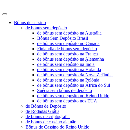
no-depositz
Bônus de cassino
de bônus sem depósito
de bônus sem depósito na Austrália
Bônus Sem Depósito Brasil
de bônus sem depósito no Canadá
Finlândia de bônus sem depósito
de bônus sem depósito na França
de bônus sem depósito na Alemanha
de bônus sem depósito na Índia
de bônus sem depósito na Holanda
de bônus sem depósito da Nova Zelândia
de bônus sem depósito na Polônia
de bônus sem depósito na África do Sul
Suécia sem bônus de depósito
de bônus sem depósito no Reino Unido
de bônus sem depósito nos EUA
de Bônus de Depósito
de Rodadas Grátis
de bônus de criptografia
de bônus de cassino alemão
Bônus de Cassino do Reino Unido