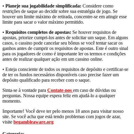
•
Planeje sua jogabilidade simplificada:
Considere como
restrições de saque ao decidir sobre sua estratégia de jogo. Se
houver um limite máximo de retirada, concentre-se em atingir esse
limite para sacar o valor máximo permitido.
•
Requisitos completos de apostas:
Se houver requisitos de
apostas, priorize cumpri-los antes de solicitar um saque. Em alguns
casos, o cassino pode cancelar seu bônus se você tentar sacar os
ganhos antes de cumprir os requisitos de apostas. Este é outro sinal
para os jogadores de como é importante ler os termos e condições
antes de realizar qualquer ação em um cassino online.
• Esteja consciente de todos os requisitos de depósito e certificar-se
de ter os fundos necessários disponíveis caso precise fazer um
depósito qualificado para receber com o saque.
Sinta-se à vontade para
Contate-nos
em caso de dúvidas ou
perguntas. Nossa equipe espera feliz em ajudá-lo a qualquer
momento.
Importante! Você deve ter pelo menos 18 anos para visitar nosso
site. Se você acha que está tendo problemas com jogos de azar,
visite
begambleaware.org
Categorias