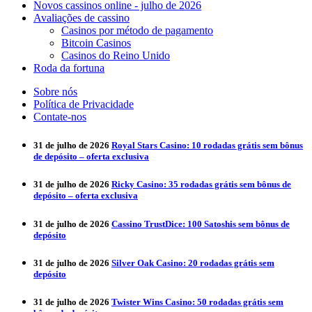
Novos cassinos online - julho de 2026
Avaliações de cassino
Casinos por método de pagamento
Bitcoin Casinos
Casinos do Reino Unido
Roda da fortuna
Sobre nós
Política de Privacidade
Contate-nos
31 de julho de 2026
Royal Stars Casino: 10 rodadas grátis sem bônus
de depósito – oferta exclusiva
31 de julho de 2026
Ricky Casino: 35 rodadas grátis sem bônus de
depósito – oferta exclusiva
31 de julho de 2026
Cassino TrustDice: 100 Satoshis sem bônus de
depósito
31 de julho de 2026
Silver Oak Casino: 20 rodadas grátis sem
depósito
31 de julho de 2026
Twister Wins Casino: 50 rodadas grátis sem