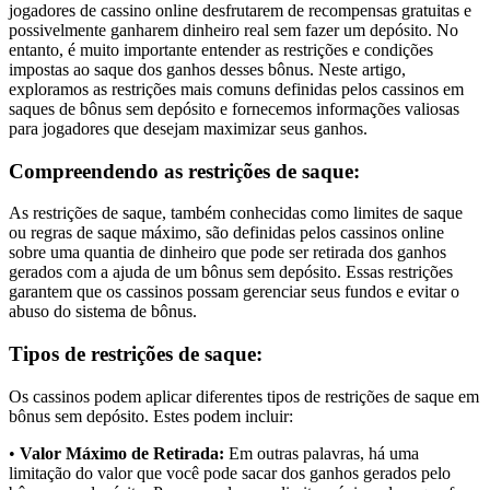
jogadores de cassino online desfrutarem de recompensas gratuitas e
possivelmente ganharem dinheiro real sem fazer um depósito. No
entanto, é muito importante entender as restrições e condições
impostas ao saque dos ganhos desses bônus. Neste artigo,
exploramos as restrições mais comuns definidas pelos cassinos em
saques de bônus sem depósito e fornecemos informações valiosas
para jogadores que desejam maximizar seus ganhos.
Compreendendo as restrições de saque:
As restrições de saque, também conhecidas como limites de saque
ou regras de saque máximo, são definidas pelos cassinos online
sobre uma quantia de dinheiro que pode ser retirada dos ganhos
gerados com a ajuda de um bônus sem depósito. Essas restrições
garantem que os cassinos possam gerenciar seus fundos e evitar o
abuso do sistema de bônus.
Tipos de restrições de saque:
Os cassinos podem aplicar diferentes tipos de restrições de saque em
bônus sem depósito. Estes podem incluir:
•
Valor Máximo de Retirada:
Em outras palavras, há uma
limitação do valor que você pode sacar dos ganhos gerados pelo