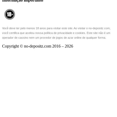
Informação importante
Você deve ter pelo menos 18 anos para visitar este site.
Ao visitar o no-depositz.com,
você certifica que aceitou nossa política de privacidade e cookies.
Este site não é um
operador de cassino nem um provedor de jogos de azar online de qualquer forma.
Copyright © no-depositz.com 2016 – 2026