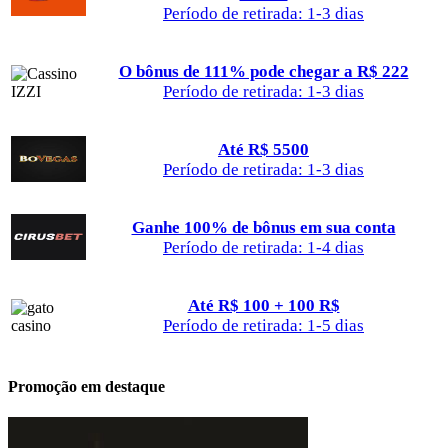
Período de retirada: 1-3 dias
O bônus de 111% pode chegar a R$ 222
Período de retirada: 1-3 dias
Até R$ 5500
Período de retirada: 1-3 dias
Ganhe 100% de bônus em sua conta
Período de retirada: 1-4 dias
Até R$ 100 + 100 R$
Período de retirada: 1-5 dias
Promoção em destaque