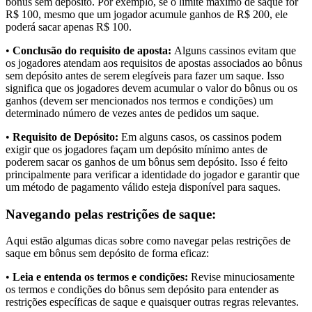
bônus sem depósito. Por exemplo, se o limite máximo de saque for
R$ 100, mesmo que um jogador acumule ganhos de R$ 200, ele
poderá sacar apenas R$ 100.
•
Conclusão do requisito de aposta:
Alguns cassinos evitam que
os jogadores atendam aos requisitos de apostas associados ao bônus
sem depósito antes de serem elegíveis para fazer um saque. Isso
significa que os jogadores devem acumular o valor do bônus ou os
ganhos (devem ser mencionados nos termos e condições) um
determinado número de vezes antes de pedidos um saque.
•
Requisito de Depósito:
Em alguns casos, os cassinos podem
exigir que os jogadores façam um depósito mínimo antes de
poderem sacar os ganhos de um bônus sem depósito. Isso é feito
principalmente para verificar a identidade do jogador e garantir que
um método de pagamento válido esteja disponível para saques.
Navegando pelas restrições de saque:
Aqui estão algumas dicas sobre como navegar pelas restrições de
saque em bônus sem depósito de forma eficaz:
•
Leia e entenda os termos e condições:
Revise minuciosamente
os termos e condições do bônus sem depósito para entender as
restrições específicas de saque e quaisquer outras regras relevantes.