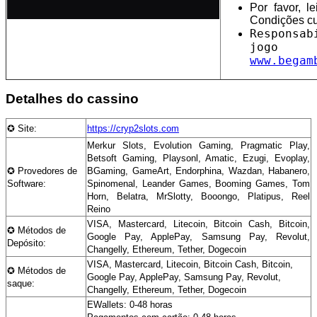
Por favor, l
Condições c
Responsa
jo
www.begam
Detalhes do cassino
✪ Site:
https://cryp2slots.com
Merkur Slots, Evolution Gaming, Pragmatic Play,
Betsoft Gaming, Playsonl, Amatic, Ezugi, Evoplay,
✪ Provedores de
BGaming, GameArt, Endorphina, Wazdan, Habanero,
Software:
Spinomenal, Leander Games, Booming Games, Tom
Horn, Belatra, MrSlotty, Booongo, Platipus, Reel
Reino
VISA, Mastercard, Litecoin, Bitcoin Cash, Bitcoin,
✪ Métodos de
Google Pay, ApplePay, Samsung Pay, Revolut,
Depósito:
Changelly, Ethereum, Tether, Dogecoin
VISA, Mastercard, Litecoin, Bitcoin Cash, Bitcoin,
✪ Métodos de
Google Pay, ApplePay, Samsung Pay, Revolut,
saque:
Changelly, Ethereum, Tether, Dogecoin
EWallets: 0-48 horas