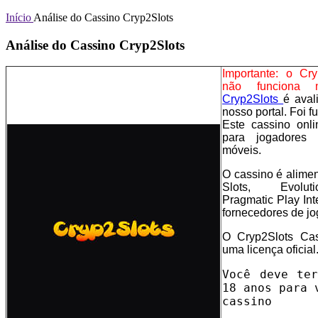
Início
Análise do Cassino Cryp2Slots
Análise do Cassino Cryp2Slots
Importante: o Cr
não funciona
Cryp2Slots
é ava
nosso portal. Foi 
Este cassino onli
para jogadores
móveis.
O cassino é alime
Slots, Evolu
Pragmatic Play Int
fornecedores de jo
O Cryp2Slots Ca
uma licença oficial
Você deve te
18 anos para 
cassino