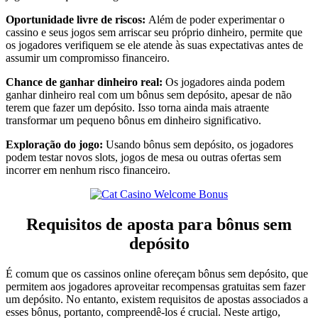
Oportunidade livre de riscos:
Além de poder experimentar o
cassino e seus jogos sem arriscar seu próprio dinheiro, permite que
os jogadores verifiquem se ele atende às suas expectativas antes de
assumir um compromisso financeiro.
Chance de ganhar dinheiro real:
Os jogadores ainda podem
ganhar dinheiro real com um bônus sem depósito, apesar de não
terem que fazer um depósito. Isso torna ainda mais atraente
transformar um pequeno bônus em dinheiro significativo.
Exploração do jogo:
Usando bônus sem depósito, os jogadores
podem testar novos slots, jogos de mesa ou outras ofertas sem
incorrer em nenhum risco financeiro.
Requisitos de aposta para bônus sem
depósito
É comum que os cassinos online ofereçam bônus sem depósito, que
permitem aos jogadores aproveitar recompensas gratuitas sem fazer
um depósito. No entanto, existem requisitos de apostas associados a
esses bônus, portanto, compreendê-los é crucial. Neste artigo,