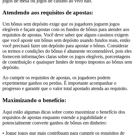
jogos de mesa ou jogos de cassino ao vivo não.
Atendendo aos requisitos de apostas:
Um bônus sem depósito exige que os jogadores joguem jogos
elegíveis e façam apostas com os fundos de bônus para atender aos
requisitos de apostas. Você deve saber que alguns cassinos exigem
que você aposte um bônus sem depósito usando fundos reais, então
você precisará fazer um depósito para apostar o bônus. Considerar
os termos e condições do bônus é altamente recomendável, pois eles
fornecem informações claras sobre os jogos elegíveis, porcentagens
de contribuição e quaisquer limites de tempo impostos ao bônus sem
depósito.
Ao cumprir os requisitos de apostas, os jogadores podem
experimentar ganhos ou perdas. É importante acompanhar o
progresso e garantir que o valor total apostado atenda ao requisito.
Maximizando o benefício:
Aqui estão algumas dicas sobre como maximizar o benefício dos
requisitos de apostas enquanto estende a jogabilidade e
potencialmente converte ganhos de bônus em dinheiro:
• Jogue jogos que mais contribuam para cumprir os requisitos de