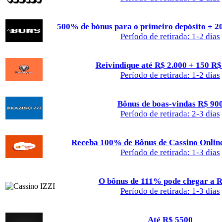
500% de bónus para o primeiro depósito + 2
Período de retirada: 1-2 dias
Reivindique até R$ 2.000 + 150 R$
Período de retirada: 1-2 dias
Bônus de boas-vindas R$ 90
Período de retirada: 2-3 dias
Receba 100% de Bônus de Cassino Online
Período de retirada: 1-3 dias
O bônus de 111% pode chegar a 
Período de retirada: 1-3 dias
Até R$ 5500