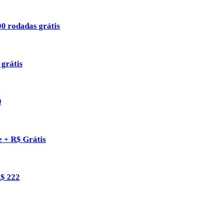
00 rodadas grátis
 grátis
0
 + R$ Grátis
R$ 222