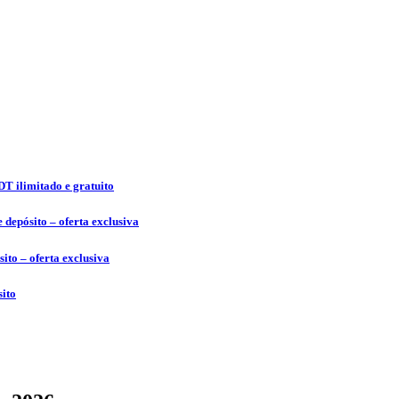
T ilimitado e gratuito
 depósito – oferta exclusiva
ito – oferta exclusiva
sito