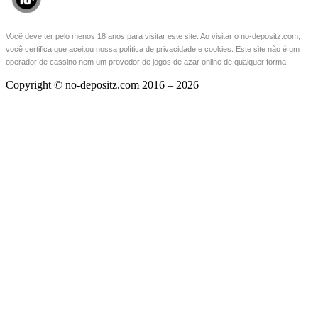
Você deve ter pelo menos 18 anos para visitar este site.
Ao visitar o no-depositz.com,
você certifica que aceitou nossa política de privacidade e cookies.
Este site não é um
operador de cassino nem um provedor de jogos de azar online de qualquer forma.
Copyright © no-depositz.com 2016 – 2026