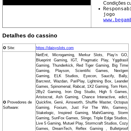
Condições c
Responsa
jo
www.begam
Detalhes do cassino
✪ Site:
https://daisyslots.com
NetEnt, Microgaming, Merkur Slots, Play’n GO,
Blueprint Gaming, IGT, Pragmatic Play, Yggdrasil
Gaming, Thunderkick, Red Tiger Gaming, Big Time
Gaming, Playson, Scientific Games, Nextgen
Gaming, ELK Studios, Eyecon, Saucify, Bally,
Barcrest, Wazdan, PariPlay, Lightning Box, Leander
Games, Spinomenal, Rabcat, 1X2 Gaming, Tom Horn,
2By2 Gaming, Iron Dog Studio, High 5 Games,
Aristocrat, Ash Gaming, Chance Interactive, edict,
✪ Provedores de
Quickfire, Genii, Ainsworth, Shuffle Master, Octopus
Software:
Gaming, Foxium, Just For The Win, Gamevy,
Stakelogic, Inspired Gaming, MahiGaming, Storm
Gaming, SunFox Games, Slingo, Triple Edge Studios,
Live 5 Gaming, Mutuel Play, Stormcraft Studios, Cozy
Games, DreamTech, Reflex Gaming , Bulletproof