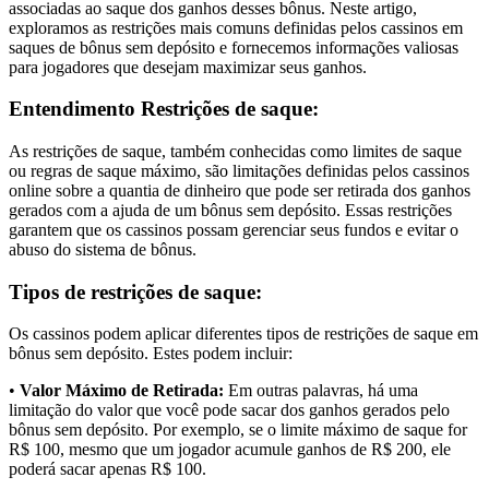
associadas ao saque dos ganhos desses bônus. Neste artigo,
exploramos as restrições mais comuns definidas pelos cassinos em
saques de bônus sem depósito e fornecemos informações valiosas
para jogadores que desejam maximizar seus ganhos.
Entendimento Restrições de saque:
As restrições de saque, também conhecidas como limites de saque
ou regras de saque máximo, são limitações definidas pelos cassinos
online sobre a quantia de dinheiro que pode ser retirada dos ganhos
gerados com a ajuda de um bônus sem depósito. Essas restrições
garantem que os cassinos possam gerenciar seus fundos e evitar o
abuso do sistema de bônus.
Tipos de restrições de saque:
Os cassinos podem aplicar diferentes tipos de restrições de saque em
bônus sem depósito. Estes podem incluir:
•
Valor Máximo de Retirada:
Em outras palavras, há uma
limitação do valor que você pode sacar dos ganhos gerados pelo
bônus sem depósito. Por exemplo, se o limite máximo de saque for
R$ 100, mesmo que um jogador acumule ganhos de R$ 200, ele
poderá sacar apenas R$ 100.