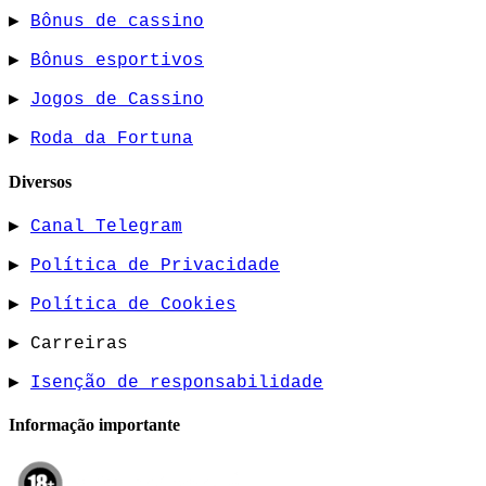
▶
Bônus de cassino
▶
Bônus esportivos
▶
Jogos de Cassino
▶
Roda da Fortuna
Diversos
▶
Canal Telegram
▶
Política de Privacidade
▶
Política de Cookies
▶ Carreiras
▶
Isenção de responsabilidade
Informação importante