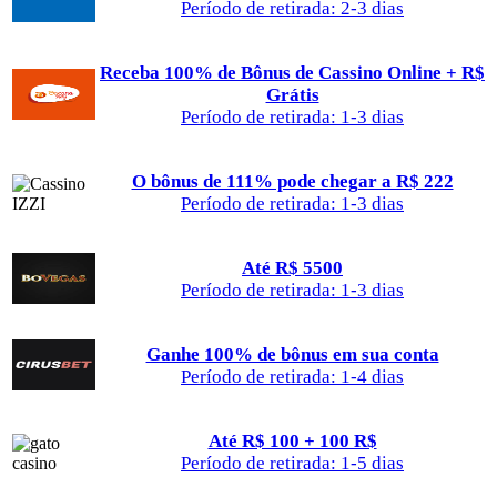
Período de retirada: 2-3 dias
Receba 100% de Bônus de Cassino Online + R$
Grátis
Período de retirada: 1-3 dias
O bônus de 111% pode chegar a R$ 222
Período de retirada: 1-3 dias
Até R$ 5500
Período de retirada: 1-3 dias
Ganhe 100% de bônus em sua conta
Período de retirada: 1-4 dias
Até R$ 100 + 100 R$
Período de retirada: 1-5 dias