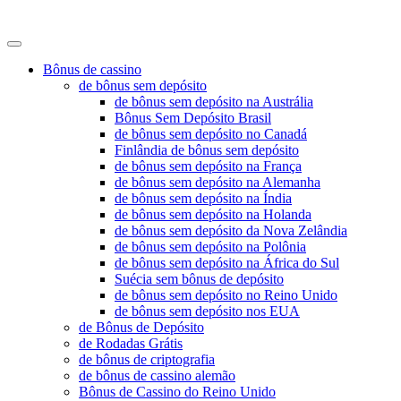
no-depositz
Bônus de cassino
de bônus sem depósito
de bônus sem depósito na Austrália
Bônus Sem Depósito Brasil
de bônus sem depósito no Canadá
Finlândia de bônus sem depósito
de bônus sem depósito na França
de bônus sem depósito na Alemanha
de bônus sem depósito na Índia
de bônus sem depósito na Holanda
de bônus sem depósito da Nova Zelândia
de bônus sem depósito na Polônia
de bônus sem depósito na África do Sul
Suécia sem bônus de depósito
de bônus sem depósito no Reino Unido
de bônus sem depósito nos EUA
de Bônus de Depósito
de Rodadas Grátis
de bônus de criptografia
de bônus de cassino alemão
Bônus de Cassino do Reino Unido