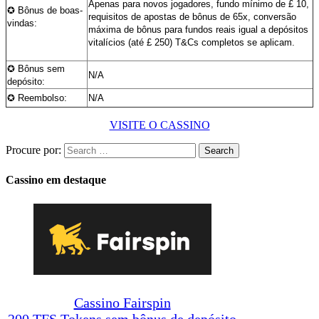
Apenas para novos jogadores, fundo mínimo de £ 10,
✪ Bônus de boas-
requisitos de apostas de bônus de 65x, conversão
vindas:
máxima de bônus para fundos reais igual a depósitos
vitalícios (até £ 250) T&Cs completos se aplicam.
✪ Bônus sem
N/A
depósito:
✪ Reembolso:
N/A
VISITE O CASSINO
Procure por:
Cassino em destaque
Cassino Fairspin