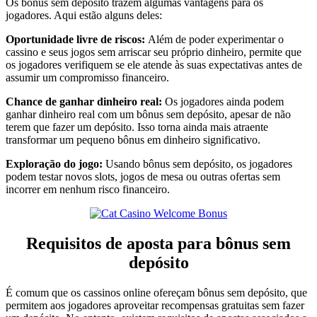
Os bônus sem depósito trazem algumas vantagens para os
jogadores. Aqui estão alguns deles:
Oportunidade livre de riscos:
Além de poder experimentar o
cassino e seus jogos sem arriscar seu próprio dinheiro, permite que
os jogadores verifiquem se ele atende às suas expectativas antes de
assumir um compromisso financeiro.
Chance de ganhar dinheiro real:
Os jogadores ainda podem
ganhar dinheiro real com um bônus sem depósito, apesar de não
terem que fazer um depósito. Isso torna ainda mais atraente
transformar um pequeno bônus em dinheiro significativo.
Exploração do jogo:
Usando bônus sem depósito, os jogadores
podem testar novos slots, jogos de mesa ou outras ofertas sem
incorrer em nenhum risco financeiro.
Requisitos de aposta para bônus sem
depósito
É comum que os cassinos online ofereçam bônus sem depósito, que
permitem aos jogadores aproveitar recompensas gratuitas sem fazer