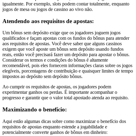
igualmente. Por exemplo, slots podem contar totalmente, enquanto
jogos de mesa ou jogos de cassino ao vivo não.
Atendendo aos requisitos de apostas:
Um bônus sem depósito exige que os jogadores joguem jogos
qualificados e façam apostas com os fundos do bônus para atender
aos requisitos de apostas. Você deve saber que alguns cassinos
exigem que você aposte um bônus sem depósito usando fundos
reais, então você precisará fazer um depósito para apostar o bônus.
Considerar os termos e condições do bônus é altamente
recomendável, pois eles fornecem informações claras sobre os jogos
elegíveis, porcentagens de contribuição e quaisquer limites de tempo
impostos ao depósito sem depósito bônus.
Ao cumprir os requisitos de apostas, os jogadores podem
experimentar ganhos ou perdas. É importante acompanhar o
progresso e garantir que o valor total apostado atenda ao requisito.
Maximizando o benefício:
Aqui estão algumas dicas sobre como maximizar o benefício dos
requisitos de apostas enquanto estende a jogabilidade e
potencialmente converte ganhos de bônus em dinheiro: