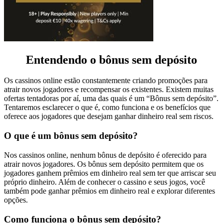
Entendendo o bônus sem depósito
Os cassinos online estão constantemente criando promoções para
atrair novos jogadores e recompensar os existentes. Existem muitas
ofertas tentadoras por aí, uma das quais é um “Bônus sem depósito”.
Tentaremos esclarecer o que é, como funciona e os benefícios que
oferece aos jogadores que desejam ganhar dinheiro real sem riscos.
O que é um bônus sem depósito?
Nos cassinos online, nenhum bônus de depósito é oferecido para
atrair novos jogadores. Os bônus sem depósito permitem que os
jogadores ganhem prêmios em dinheiro real sem ter que arriscar seu
próprio dinheiro. Além de conhecer o cassino e seus jogos, você
também pode ganhar prêmios em dinheiro real e explorar diferentes
opções.
Como funciona o bônus sem depósito?