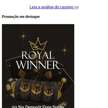
Leia a análise do cassino >>
Promoção em destaque