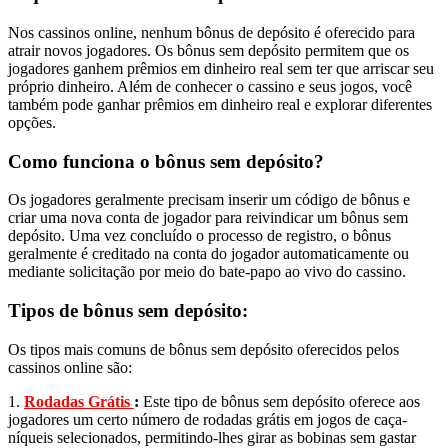
Nos cassinos online, nenhum bônus de depósito é oferecido para
atrair novos jogadores. Os bônus sem depósito permitem que os
jogadores ganhem prêmios em dinheiro real sem ter que arriscar seu
próprio dinheiro. Além de conhecer o cassino e seus jogos, você
também pode ganhar prêmios em dinheiro real e explorar diferentes
opções.
Como funciona o bônus sem depósito?
Os jogadores geralmente precisam inserir um código de bônus e
criar uma nova conta de jogador para reivindicar um bônus sem
depósito. Uma vez concluído o processo de registro, o bônus
geralmente é creditado na conta do jogador automaticamente ou
mediante solicitação por meio do bate-papo ao vivo do cassino.
Tipos de bônus sem depósito:
Os tipos mais comuns de bônus sem depósito oferecidos pelos
cassinos online são:
1.
Rodadas Grátis
:
Este tipo de bônus sem depósito oferece aos
jogadores um certo número de rodadas grátis em jogos de caça-
níqueis selecionados, permitindo-lhes girar as bobinas sem gastar