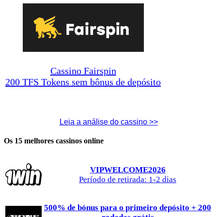
Cassino Fairspin
200 TFS Tokens sem bônus de depósito
Leia a análise do cassino >>
Os 15 melhores cassinos online
VIPWELCOME2026
Período de retirada: 1-2 dias
500% de bónus para o primeiro depósito + 200