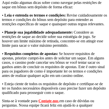
Aqui estão algumas dicas sobre como navegar pelas restrições de
saque em bônus sem depósito de forma eficaz:
•
Leia e entenda os termos e condições:
Revise cuidadosamente os
termos e condições do bônus sem depósito para entender as
restrições específicas de saque e quaisquer outras regras relevantes.
•
Planeje sua jogabilidade adequadamente:
Considere as
restrições de saque ao decidir sobre sua estratégia de jogo. Se
houver um limite máximo de retirada, concentre-se em atingir esse
limite para sacar o valor máximo permitido.
•
Requisitos completos de apostas:
Se houver requisitos de
apostas, priorize cumpri-los antes de solicitar um saque. Em alguns
casos, o cassino pode cancelar seu bônus se você tentar sacar os
ganhos antes de concluir os requisitos de apostas. Este é outro sinal
para os jogadores de como é importante ler os termos e condições
antes de realizar qualquer ação em um cassino online.
• Esteja ciente de todos os requisitos de depósito e certifique-se de
ter os fundos necessários disponíveis caso precise fazer um depósito
qualificado para prosseguir com o saque.
Sinta-se à vontade para
Contate-nos
em caso de dúvidas ou
perguntas. Nossa equipe ficará feliz em ajudá-lo a qualquer