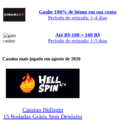
Ganhe 100% de bônus em sua conta
Período de retirada: 1-4 dias
Até R$ 100 + 100 R$
Período de retirada: 1-5 dias
Cassino mais jogado em agosto de 2026
Cassino Hellspin
15 Rodadas Grátis Sem Depósito