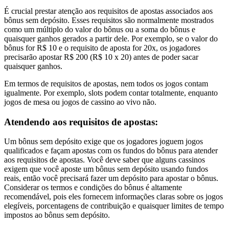
É crucial prestar atenção aos requisitos de apostas associados aos
bônus sem depósito. Esses requisitos são normalmente mostrados
como um múltiplo do valor do bônus ou a soma do bônus e
quaisquer ganhos gerados a partir dele. Por exemplo, se o valor do
bônus for R$ 10 e o requisito de aposta for 20x, os jogadores
precisarão apostar R$ 200 (R$ 10 x 20) antes de poder sacar
quaisquer ganhos.
Em termos de requisitos de apostas, nem todos os jogos contam
igualmente. Por exemplo, slots podem contar totalmente, enquanto
jogos de mesa ou jogos de cassino ao vivo não.
Atendendo aos requisitos de apostas:
Um bônus sem depósito exige que os jogadores joguem jogos
qualificados e façam apostas com os fundos do bônus para atender
aos requisitos de apostas. Você deve saber que alguns cassinos
exigem que você aposte um bônus sem depósito usando fundos
reais, então você precisará fazer um depósito para apostar o bônus.
Considerar os termos e condições do bônus é altamente
recomendável, pois eles fornecem informações claras sobre os jogos
elegíveis, porcentagens de contribuição e quaisquer limites de tempo
impostos ao bônus sem depósito.