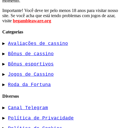
momento.
Importante! Você deve ter pelo menos 18 anos para visitar nosso
site. Se você acha que está tendo problemas com jogos de azar,
visite
begambleaware.org
Categorias
▶
Avaliações de cassino
▶
Bônus de cassino
▶
Bônus esportivos
▶
Jogos de Cassino
▶
Roda da Fortuna
Diversos
▶
Canal Telegram
▶
Política de Privacidade