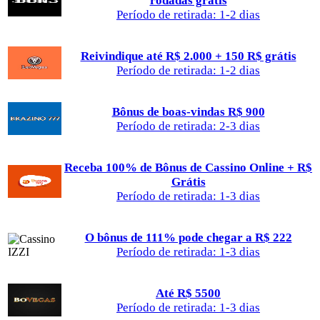
rodadas grátis
Período de retirada: 1-2 dias
Reivindique até R$ 2.000 + 150 R$ grátis
Período de retirada: 1-2 dias
Bônus de boas-vindas R$ 900
Período de retirada: 2-3 dias
Receba 100% de Bônus de Cassino Online + R$
Grátis
Período de retirada: 1-3 dias
O bônus de 111% pode chegar a R$ 222
Período de retirada: 1-3 dias
Até R$ 5500
Período de retirada: 1-3 dias