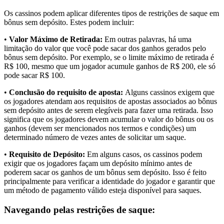
Os cassinos podem aplicar diferentes tipos de restrições de saque em
bônus sem depósito. Estes podem incluir:
•
Valor Máximo de Retirada:
Em outras palavras, há uma
limitação do valor que você pode sacar dos ganhos gerados pelo
bônus sem depósito. Por exemplo, se o limite máximo de retirada é
R$ 100, mesmo que um jogador acumule ganhos de R$ 200, ele só
pode sacar R$ 100.
•
Conclusão do requisito de aposta:
Alguns cassinos exigem que
os jogadores atendam aos requisitos de apostas associados ao bônus
sem depósito antes de serem elegíveis para fazer uma retirada. Isso
significa que os jogadores devem acumular o valor do bônus ou os
ganhos (devem ser mencionados nos termos e condições) um
determinado número de vezes antes de solicitar um saque.
•
Requisito de Depósito:
Em alguns casos, os cassinos podem
exigir que os jogadores façam um depósito mínimo antes de
poderem sacar os ganhos de um bônus sem depósito. Isso é feito
principalmente para verificar a identidade do jogador e garantir que
um método de pagamento válido esteja disponível para saques.
Navegando pelas restrições de saque: