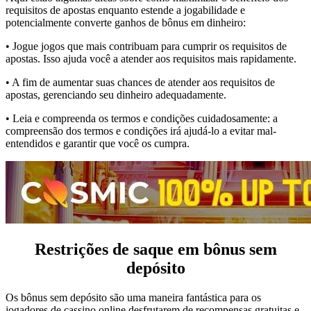
requisitos de apostas enquanto estende a jogabilidade e
potencialmente converte ganhos de bônus em dinheiro:
• Jogue jogos que mais contribuam para cumprir os requisitos de
apostas. Isso ajuda você a atender aos requisitos mais rapidamente.
• A fim de aumentar suas chances de atender aos requisitos de
apostas, gerenciando seu dinheiro adequadamente.
• Leia e compreenda os termos e condições cuidadosamente: a
compreensão dos termos e condições irá ajudá-lo a evitar mal-
entendidos e garantir que você os cumpra.
Restrições de saque em bônus sem
depósito
Os bônus sem depósito são uma maneira fantástica para os
jogadores de cassino online desfrutarem de recompensas gratuitas e