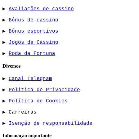
▶
Avaliações de cassino
▶
Bônus de cassino
▶
Bônus esportivos
▶
Jogos de Cassino
▶
Roda da Fortuna
Diversos
▶
Canal Telegram
▶
Política de Privacidade
▶
Política de Cookies
▶ Carreiras
▶
Isenção de responsabilidade
Informação importante