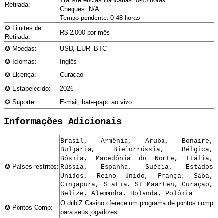
Transferências Bancárias: 0-48 horas
Retirada:
Cheques: N/A
Tempo pendente: 0-48 horas
✪ Limites de
R$ 2.000 por mês
Retirada:
✪ Moedas:
USD, EUR, BTC
✪ Idiomas:
Inglês
✪ Licença:
Curaçao
✪ Estabelecido:
2026
✪ Suporte:
E-mail, bate-papo ao vivo
Informações Adicionais
Brasil, Armênia, Aruba, Bonaire,
Bulgária, Bielorrússia, Bélgica,
Bósnia, Macedônia do Norte, Itália,
✪ Países restritos:
Rússia, Espanha, Suécia, Estados
Unidos, Reino Unido, França, Saba,
Cingapura, Statia, St Maarten, Curaçao,
Belize, Alemanha, Holanda, Polônia
O dublZ Casino oferece um programa de pontos comp
✪ Pontos Comp:
para seus jogadores