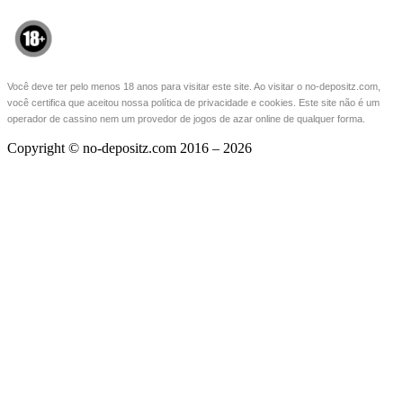
Você deve ter pelo menos 18 anos para visitar este site.
Ao visitar o no-depositz.com,
você certifica que aceitou nossa política de privacidade e cookies.
Este site não é um
operador de cassino nem um provedor de jogos de azar online de qualquer forma.
Copyright © no-depositz.com 2016 – 2026