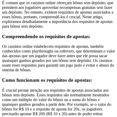
É comum que os cassinos online ofereçam bônus sem depósito, que
permitem aos jogadores aproveitar recompensas gratuitas sem fazer
um depósito. No entanto, existem requisitos de apostas associados a
esses bônus, portanto, compreendê-los é crucial. Neste artigo,
exploramos detalhadamente a importância dos requisitos de apostas
para bônus sem depósito.
Compreendendo os requisitos de apostas:
Os cassinos online estabelecem requisitos de apostas, também
conhecidos como playthroughs ou rollovers, que determinam o valor
das apostas que um jogador deve fazer antes que ele possa sacar
quaisquer ganhos gerados por um bônus sem depósito. Os cassinos
usam esses requisitos para garantir um jogo justo e evitar o abuso do
sistema de bônus.
Como funcionam os requisitos de apostas:
É crucial prestar atenção aos requisitos de apostas associados aos
bônus sem depósito. Esses requisitos são normalmente mostrados
como um múltiplo do valor do bônus ou a soma do bônus e
quaisquer ganhos gerados a partir dele. Por exemplo, se o valor do
bônus for R$ 10 e o requisito de aposta for 20x, os jogadores
precisarão apostar R$ 200 (R$ 10 x 20) antes de poder retirar