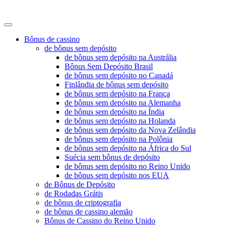
no-depositz
Bônus de cassino
de bônus sem depósito
de bônus sem depósito na Austrália
Bônus Sem Depósito Brasil
de bônus sem depósito no Canadá
Finlândia de bônus sem depósito
de bônus sem depósito na França
de bônus sem depósito na Alemanha
de bônus sem depósito na Índia
de bônus sem depósito na Holanda
de bônus sem depósito da Nova Zelândia
de bônus sem depósito na Polônia
de bônus sem depósito na África do Sul
Suécia sem bônus de depósito
de bônus sem depósito no Reino Unido
de bônus sem depósito nos EUA
de Bônus de Depósito
de Rodadas Grátis
de bônus de criptografia
de bônus de cassino alemão
Bônus de Cassino do Reino Unido