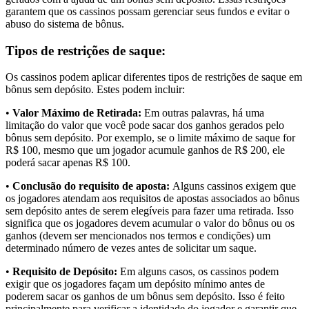
garantem que os cassinos possam gerenciar seus fundos e evitar o
abuso do sistema de bônus.
Tipos de restrições de saque:
Os cassinos podem aplicar diferentes tipos de restrições de saque em
bônus sem depósito. Estes podem incluir:
•
Valor Máximo de Retirada:
Em outras palavras, há uma
limitação do valor que você pode sacar dos ganhos gerados pelo
bônus sem depósito. Por exemplo, se o limite máximo de saque for
R$ 100, mesmo que um jogador acumule ganhos de R$ 200, ele
poderá sacar apenas R$ 100.
•
Conclusão do requisito de aposta:
Alguns cassinos exigem que
os jogadores atendam aos requisitos de apostas associados ao bônus
sem depósito antes de serem elegíveis para fazer uma retirada. Isso
significa que os jogadores devem acumular o valor do bônus ou os
ganhos (devem ser mencionados nos termos e condições) um
determinado número de vezes antes de solicitar um saque.
•
Requisito de Depósito:
Em alguns casos, os cassinos podem
exigir que os jogadores façam um depósito mínimo antes de
poderem sacar os ganhos de um bônus sem depósito. Isso é feito
principalmente para verificar a identidade do jogador e garantir que