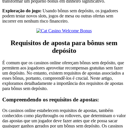
transformar um pequeno bônus em dinheiro significativo.
Exploração do jogo:
Usando bônus sem depósito, os jogadores
podem testar novos slots, jogos de mesa ou outras ofertas sem
incorrer em nenhum risco financeiro.
Requisitos de aposta para bônus sem
depósito
É comum que os cassinos online ofereçam bônus sem depósito, que
permitem aos jogadores aproveitar recompensas gratuitas sem fazer
um depósito. No entanto, existem requisitos de apostas associados a
esses bônus, portanto, compreendê-los é crucial. Neste artigo,
exploramos detalhadamente a importância dos requisitos de apostas
para bônus sem depósito.
Compreendendo os requisitos de apostas:
Os cassinos online estabelecem requisitos de apostas, também
conhecidos como playthroughs ou rollovers, que determinam o valor
das apostas que um jogador deve fazer antes que ele possa sacar
quaisquer ganhos gerados por um bônus sem depósito. Os cassinos