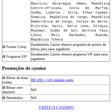
Maurício, Nicarágua, Iêmen, República
Centro-Africana, Costa do Marfim,
Sudão, Libéria , Síria, Ilhas Cayman,
Somália, República do Congo, República
Democrática do Congo, Coreia do Norte,
Eritreia, Haiti, Serra Leoa, Etiópia,
Myanmar, Sudão do Sul, Burkina Faso,
Líbia, Mali, Barbados, Ruanda,
República Tcheca
Dundeeslots Casino oferece programa de pontos de
✪ Pontos Comp:
bônus para seus jogadores
Dundeeslots Casino oferece programa VIP para seus
✪ Programa VIP:
jogadores
Promoções de cassino
✪ Bônus de boas-
R$ 1200 + 120 rodadas grátis
vindas:
✪ Bônus sem
N/A
depósito:
✪ Reembolso:
N/A
VISITE O CASSINO