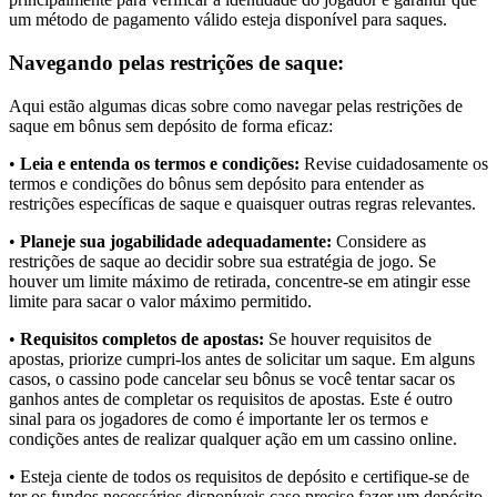
um método de pagamento válido esteja disponível para saques.
Navegando pelas restrições de saque:
Aqui estão algumas dicas sobre como navegar pelas restrições de
saque em bônus sem depósito de forma eficaz:
•
Leia e entenda os termos e condições:
Revise cuidadosamente os
termos e condições do bônus sem depósito para entender as
restrições específicas de saque e quaisquer outras regras relevantes.
•
Planeje sua jogabilidade adequadamente:
Considere as
restrições de saque ao decidir sobre sua estratégia de jogo. Se
houver um limite máximo de retirada, concentre-se em atingir esse
limite para sacar o valor máximo permitido.
•
Requisitos completos de apostas:
Se houver requisitos de
apostas, priorize cumpri-los antes de solicitar um saque. Em alguns
casos, o cassino pode cancelar seu bônus se você tentar sacar os
ganhos antes de completar os requisitos de apostas. Este é outro
sinal para os jogadores de como é importante ler os termos e
condições antes de realizar qualquer ação em um cassino online.
• Esteja ciente de todos os requisitos de depósito e certifique-se de
ter os fundos necessários disponíveis caso precise fazer um depósito