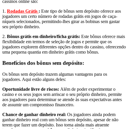
cassinos online são:
1.
Rodadas Grátis
:
Este tipo de bônus sem depósito oferece aos
jogadores um certo número de rodadas grátis em jogos de caça-
níqueis selecionados, permitindo-lhes girar as bobinas sem gastar
seu próprio dinheiro.
2.
Bônus grátis em dinheiro/ficha grátis:
Este bônus oferece mais
flexibilidade em termos de seleção de jogos e permite que os
jogadores explorem diferentes opções dentro do cassino, oferecendo
uma pequena quantia em dinheiro grátis como bônus.
Benefícios dos bônus sem depósito:
Os bônus sem depósito trazem algumas vantagens para os
jogadores. Aqui estão alguns deles:
Oportunidade livre de riscos:
Além de poder experimentar o
casino e os seus jogos sem arriscar o seu próprio dinheiro, permite
aos jogadores para determinar se atende às suas expectativas antes
de assumir um compromisso financeiro.
Chance de ganhar dinheiro real:
Os jogadores ainda podem
ganhar dinheiro real com um bônus sem depósito, apesar de não
terem que fazer um depósito. Isso torna ainda mais atraente