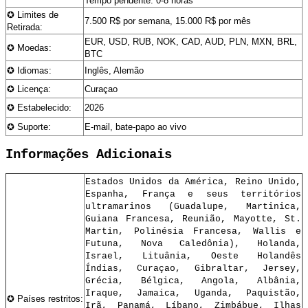
Tempo pendente: 0-8 horas
✪ Limites de
7.500 R$ por semana, 15.000 R$ por mês
Retirada:
EUR, USD, RUB, NOK, CAD, AUD, PLN, MXN, BRL,
✪ Moedas:
BTC
✪ Idiomas:
Inglês, Alemão
✪ Licença:
Curaçao
✪ Estabelecido:
2026
✪ Suporte:
E-mail, bate-papo ao vivo
Informações Adicionais
Estados Unidos da América, Reino Unido,
Espanha, França e seus territórios
ultramarinos (Guadalupe, Martinica,
Guiana Francesa, Reunião, Mayotte, St.
Martin, Polinésia Francesa, Wallis e
Futuna, Nova Caledônia), Holanda,
Israel, Lituânia, Oeste Holandês
Índias, Curaçao, Gibraltar, Jersey,
Grécia, Bélgica, Angola, Albânia,
Iraque, Jamaica, Uganda, Paquistão,
✪ Países restritos:
Irã, Panamá, Líbano, Zimbábue, Ilhas