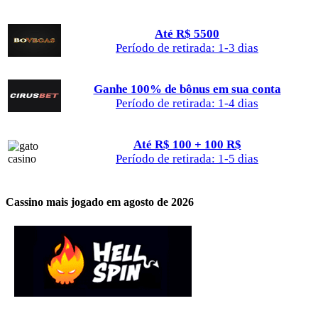
Até R$ 5500
Período de retirada: 1-3 dias
Ganhe 100% de bônus em sua conta
Período de retirada: 1-4 dias
Até R$ 100 + 100 R$
Período de retirada: 1-5 dias
Cassino mais jogado em agosto de 2026