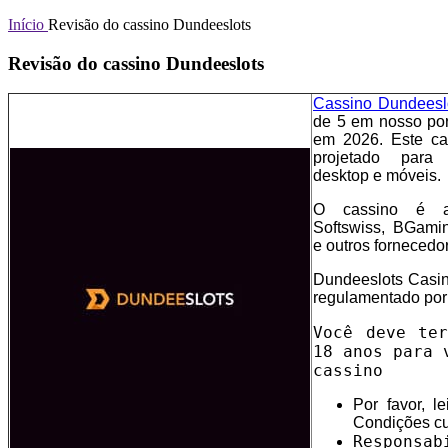
Início
Revisão do cassino Dundeeslots
Revisão do cassino Dundeeslots
Cassino Dundeesl
de 5 em nosso por
em 2026. Este cas
projetado para
desktop e móveis.
O cassino é al
Softswiss, BGami
e outros fornecedo
Dundeeslots Casin
regulamentado por
Você deve te
18 anos para 
cassino
Por favor, l
Condições c
Responsa