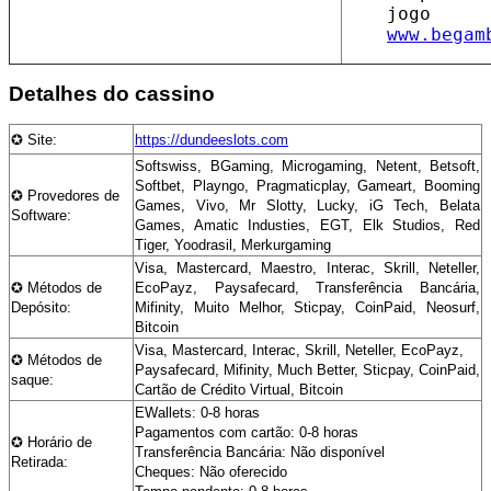
jo
www.begam
Detalhes do cassino
✪ Site:
https://dundeeslots.com
Softswiss, BGaming, Microgaming, Netent, Betsoft,
Softbet, Playngo, Pragmaticplay, Gameart, Booming
✪ Provedores de
Games, Vivo, Mr Slotty, Lucky, iG Tech, Belata
Software:
Games, Amatic Industies, EGT, Elk Studios, Red
Tiger, Yoodrasil, Merkurgaming
Visa, Mastercard, Maestro, Interac, Skrill, Neteller,
✪ Métodos de
EcoPayz, Paysafecard, Transferência Bancária,
Depósito:
Mifinity, Muito Melhor, Sticpay, CoinPaid, Neosurf,
Bitcoin
Visa, Mastercard, Interac, Skrill, Neteller, EcoPayz,
✪ Métodos de
Paysafecard, Mifinity, Much Better, Sticpay, CoinPaid,
saque:
Cartão de Crédito Virtual, Bitcoin
EWallets: 0-8 horas
Pagamentos com cartão: 0-8 horas
✪ Horário de
Transferência Bancária: Não disponível
Retirada:
Cheques: Não oferecido