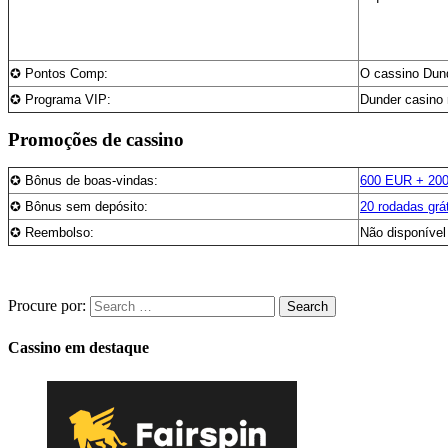
✪ Pontos Comp:
O cassino Dun
✪ Programa VIP:
Dunder casino 
Promoções de cassino
✪ Bônus de boas-vindas:
600 EUR + 200
✪ Bônus sem depósito:
20 rodadas grá
✪ Reembolso:
Não disponível
Procure por:
Cassino em destaque