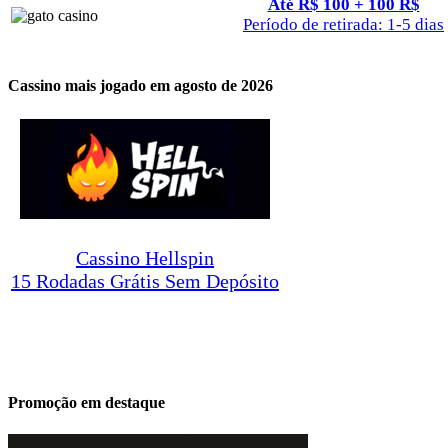
Até R$ 100 + 100 R$
Período de retirada: 1-5 dias
Cassino mais jogado em agosto de 2026
Cassino Hellspin
15 Rodadas Grátis Sem Depósito
Promoção em destaque