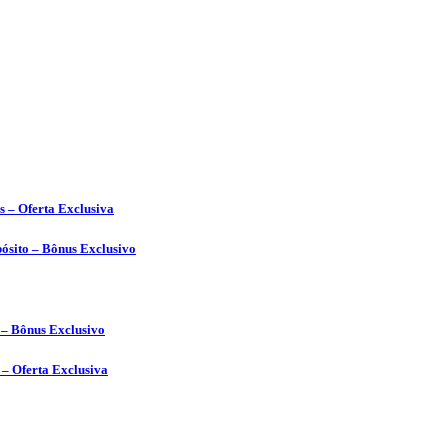
s – Oferta Exclusiva
ósito – Bônus Exclusivo
 – Bônus Exclusivo
– Oferta Exclusiva