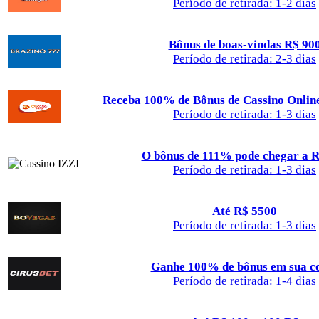
Período de retirada: 1-2 dias
Bônus de boas-vindas R$ 90
Período de retirada: 2-3 dias
Receba 100% de Bônus de Cassino Online
Período de retirada: 1-3 dias
O bônus de 111% pode chegar a 
Período de retirada: 1-3 dias
Até R$ 5500
Período de retirada: 1-3 dias
Ganhe 100% de bônus em sua c
Período de retirada: 1-4 dias