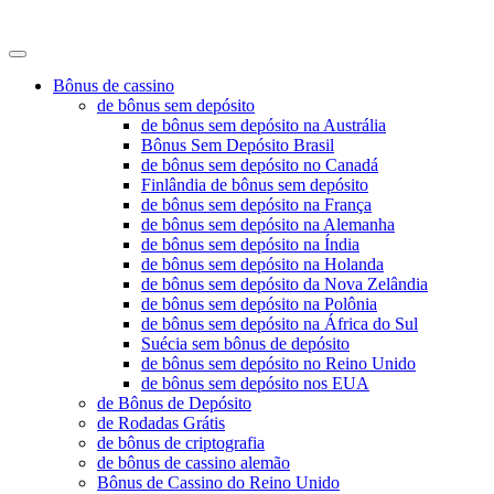
no-depositz
Bônus de cassino
de bônus sem depósito
de bônus sem depósito na Austrália
Bônus Sem Depósito Brasil
de bônus sem depósito no Canadá
Finlândia de bônus sem depósito
de bônus sem depósito na França
de bônus sem depósito na Alemanha
de bônus sem depósito na Índia
de bônus sem depósito na Holanda
de bônus sem depósito da Nova Zelândia
de bônus sem depósito na Polônia
de bônus sem depósito na África do Sul
Suécia sem bônus de depósito
de bônus sem depósito no Reino Unido
de bônus sem depósito nos EUA
de Bônus de Depósito
de Rodadas Grátis
de bônus de criptografia
de bônus de cassino alemão
Bônus de Cassino do Reino Unido