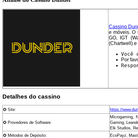
Cassino Dun
e móveis. O 
GO, IGT (Wa
(Chartwell)
e
Você 
Por fav
Respo
Detalhes do cassino
✪ Site:
https://www.du
Microgaming, N
✪ Provedores de Software:
Gaming, Leande
Elk Studios, Re
✪ Métodos de Depósito:
EcoPayz, Master