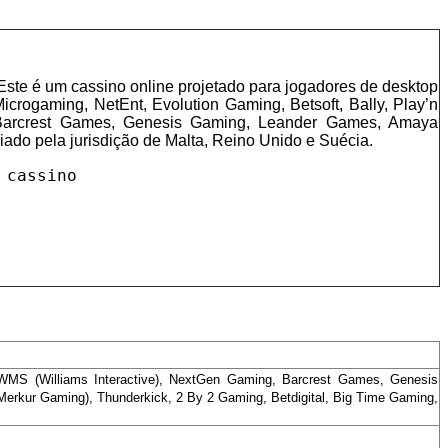
 Este é um cassino online projetado para jogadores de desktop
icrogaming, NetEnt, Evolution Gaming, Betsoft, Bally, Play’n
 Barcrest Games, Genesis Gaming, Leander Games, Amaya
nciado pela jurisdição de Malta, Reino Unido e Suécia.
 cassino
 WMS (Williams Interactive), NextGen Gaming, Barcrest Games, Genesis
Merkur Gaming), Thunderkick, 2 By 2 Gaming, Betdigital, Big Time Gaming,