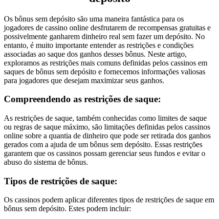
Os bônus sem depósito são uma maneira fantástica para os
jogadores de cassino online desfrutarem de recompensas gratuitas e
possivelmente ganharem dinheiro real sem fazer um depósito. No
entanto, é muito importante entender as restrições e condições
associadas ao saque dos ganhos desses bônus. Neste artigo,
exploramos as restrições mais comuns definidas pelos cassinos em
saques de bônus sem depósito e fornecemos informações valiosas
para jogadores que desejam maximizar seus ganhos.
Compreendendo as restrições de saque:
As restrições de saque, também conhecidas como limites de saque
ou regras de saque máximo, são limitações definidas pelos cassinos
online sobre a quantia de dinheiro que pode ser retirada dos ganhos
gerados com a ajuda de um bônus sem depósito. Essas restrições
garantem que os cassinos possam gerenciar seus fundos e evitar o
abuso do sistema de bônus.
Tipos de restrições de saque:
Os cassinos podem aplicar diferentes tipos de restrições de saque em
bônus sem depósito. Estes podem incluir: