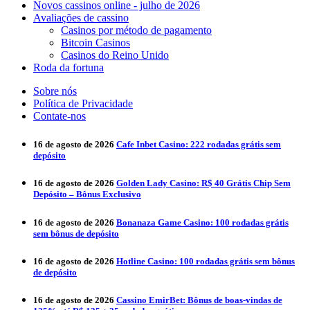
Novos cassinos online - julho de 2026
Avaliações de cassino
Casinos por método de pagamento
Bitcoin Casinos
Casinos do Reino Unido
Roda da fortuna
Sobre nós
Política de Privacidade
Contate-nos
16 de agosto de 2026
Cafe Inbet Casino: 222 rodadas grátis sem
depósito
16 de agosto de 2026
Golden Lady Casino: R$ 40 Grátis Chip Sem
Depósito – Bônus Exclusivo
16 de agosto de 2026
Bonanaza Game Casino: 100 rodadas grátis
sem bônus de depósito
16 de agosto de 2026
Hotline Casino: 100 rodadas grátis sem bônus
de depósito
16 de agosto de 2026
Cassino EmirBet: Bônus de boas-vindas de