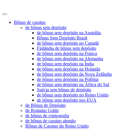
no-depositz
Bônus de cassino
de bônus sem depósito
de bônus sem depósito na Austrália
Bônus Sem Depósito Brasil
de bônus sem depósito no Canadá
Finlândia de bônus sem depósito
de bônus sem depósito na França
de bônus sem depósito na Alemanha
de bônus sem depósito na Índia
de bônus sem depósito na Holanda
de bônus sem depósito da Nova Zelândia
de bônus sem depósito na Polônia
de bônus sem depósito na África do Sul
Suécia sem bônus de depósito
de bônus sem depósito no Reino Unido
de bônus sem depósito nos EUA
de Bônus de Depósito
de Rodadas Grátis
de bônus de criptografia
de bônus de cassino alemão
Bônus de Cassino do Reino Unido