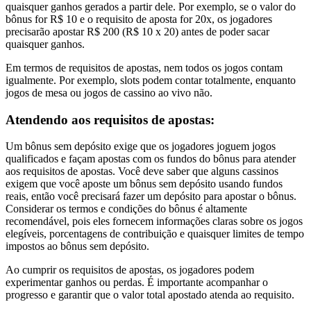
quaisquer ganhos gerados a partir dele. Por exemplo, se o valor do
bônus for R$ 10 e o requisito de aposta for 20x, os jogadores
precisarão apostar R$ 200 (R$ 10 x 20) antes de poder sacar
quaisquer ganhos.
Em termos de requisitos de apostas, nem todos os jogos contam
igualmente. Por exemplo, slots podem contar totalmente, enquanto
jogos de mesa ou jogos de cassino ao vivo não.
Atendendo aos requisitos de apostas:
Um bônus sem depósito exige que os jogadores joguem jogos
qualificados e façam apostas com os fundos do bônus para atender
aos requisitos de apostas. Você deve saber que alguns cassinos
exigem que você aposte um bônus sem depósito usando fundos
reais, então você precisará fazer um depósito para apostar o bônus.
Considerar os termos e condições do bônus é altamente
recomendável, pois eles fornecem informações claras sobre os jogos
elegíveis, porcentagens de contribuição e quaisquer limites de tempo
impostos ao bônus sem depósito.
Ao cumprir os requisitos de apostas, os jogadores podem
experimentar ganhos ou perdas. É importante acompanhar o
progresso e garantir que o valor total apostado atenda ao requisito.