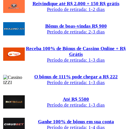
Reivindique até R$ 2.000 + 150 R$ grátis
Período de retirada: 1-2 dias
Bônus de boas-vindas R$ 900
Período de retirada: 2-3 dias
Receba 100% de Bônus de Cassino Online + R$
Grátis
Período de retirada: 1-3 dias
O bônus de 111% pode chegar a R$ 222
Período de retirada: 1-3 dias
Até R$ 5500
Período de retirada: 1-3 dias
Ganhe 100% de bônus em sua conta
Período de retirada: 1-4 dias