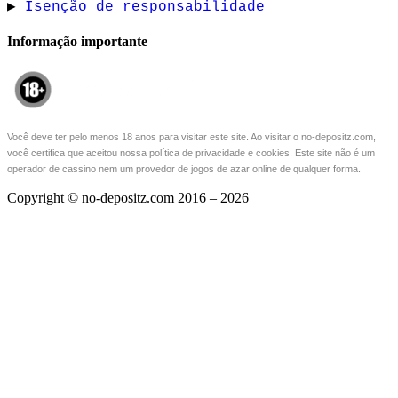
▶
Isenção de responsabilidade
Informação importante
Você deve ter pelo menos 18 anos para visitar este site.
Ao visitar o no-depositz.com,
você certifica que aceitou nossa política de privacidade e cookies.
Este site não é um
operador de cassino nem um provedor de jogos de azar online de qualquer forma.
Copyright © no-depositz.com 2016 – 2026