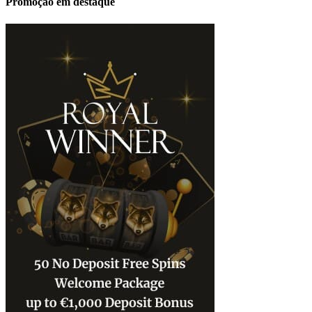
Promoção em destaque