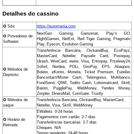
Detalhes do cassino
✪ Site:
https://euromania.com
NextGen Gaming, Gamomat, Play’n GO,
✪ Provedores de
High5Games, NetEnt, Red Tiger Gaming, Pragmatic
Software:
Play, Eyecon, Evolution Gaming
Transferência Bancária, ClickandBuy, EcoPayz,
MasterCard, Neteller, Paysafe Card, Postepay,
Ukash, WireCard, ewire, Visa, Entropay, Przelewy24,
Sofort, Nordea, POLi, GiroPay, EPS, Abaqoos,
✪ Métodos de
Boleto, eKonto, Moneta, Ticket Premium, Euteller,
Depósito:
Bancontact/Mister Cash, Teleingreso, Multibanco,
FundSend, QIWI, Todito Cash, Lottomaticard, Skrill,
Baloto, PugglePay, WebMoney, Yandex Money,
Zimpler, DineroMail, ComGate, Trustly
✪ Métodos de
Transferência Bancária, ClickandBuy, MasterCard,
saque:
Neteller, Visa, Skrill, WebMoney
EWallets: 0-24 horas
Pagamentos com cartão: 2-7 dias
✪ Horário de
Transferências bancárias: 2-7 dias
Retirada:
Cheques: N/A
Tempo pendente: 24-48 horas