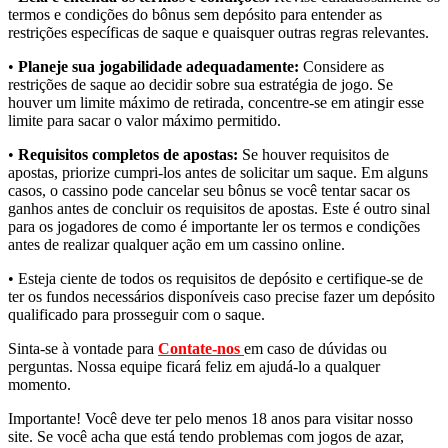
termos e condições do bônus sem depósito para entender as
restrições específicas de saque e quaisquer outras regras relevantes.
•
Planeje sua jogabilidade adequadamente:
Considere as
restrições de saque ao decidir sobre sua estratégia de jogo. Se
houver um limite máximo de retirada, concentre-se em atingir esse
limite para sacar o valor máximo permitido.
•
Requisitos completos de apostas:
Se houver requisitos de
apostas, priorize cumpri-los antes de solicitar um saque. Em alguns
casos, o cassino pode cancelar seu bônus se você tentar sacar os
ganhos antes de concluir os requisitos de apostas. Este é outro sinal
para os jogadores de como é importante ler os termos e condições
antes de realizar qualquer ação em um cassino online.
• Esteja ciente de todos os requisitos de depósito e certifique-se de
ter os fundos necessários disponíveis caso precise fazer um depósito
qualificado para prosseguir com o saque.
Sinta-se à vontade para
Contate-nos
em caso de dúvidas ou
perguntas. Nossa equipe ficará feliz em ajudá-lo a qualquer
momento.
Importante! Você deve ter pelo menos 18 anos para visitar nosso
site. Se você acha que está tendo problemas com jogos de azar,