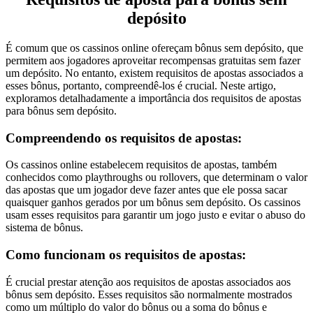
depósito
É comum que os cassinos online ofereçam bônus sem depósito, que
permitem aos jogadores aproveitar recompensas gratuitas sem fazer
um depósito. No entanto, existem requisitos de apostas associados a
esses bônus, portanto, compreendê-los é crucial. Neste artigo,
exploramos detalhadamente a importância dos requisitos de apostas
para bônus sem depósito.
Compreendendo os requisitos de apostas:
Os cassinos online estabelecem requisitos de apostas, também
conhecidos como playthroughs ou rollovers, que determinam o valor
das apostas que um jogador deve fazer antes que ele possa sacar
quaisquer ganhos gerados por um bônus sem depósito. Os cassinos
usam esses requisitos para garantir um jogo justo e evitar o abuso do
sistema de bônus.
Como funcionam os requisitos de apostas:
É crucial prestar atenção aos requisitos de apostas associados aos
bônus sem depósito. Esses requisitos são normalmente mostrados
como um múltiplo do valor do bônus ou a soma do bônus e