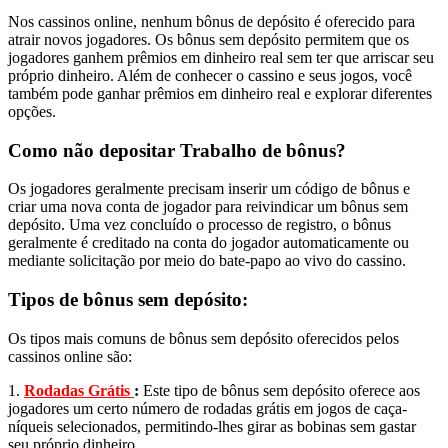
Nos cassinos online, nenhum bônus de depósito é oferecido para
atrair novos jogadores. Os bônus sem depósito permitem que os
jogadores ganhem prêmios em dinheiro real sem ter que arriscar seu
próprio dinheiro. Além de conhecer o cassino e seus jogos, você
também pode ganhar prêmios em dinheiro real e explorar diferentes
opções.
Como não depositar Trabalho de bônus?
Os jogadores geralmente precisam inserir um código de bônus e
criar uma nova conta de jogador para reivindicar um bônus sem
depósito. Uma vez concluído o processo de registro, o bônus
geralmente é creditado na conta do jogador automaticamente ou
mediante solicitação por meio do bate-papo ao vivo do cassino.
Tipos de bônus sem depósito:
Os tipos mais comuns de bônus sem depósito oferecidos pelos
cassinos online são:
1.
Rodadas Grátis
:
Este tipo de bônus sem depósito oferece aos
jogadores um certo número de rodadas grátis em jogos de caça-
níqueis selecionados, permitindo-lhes girar as bobinas sem gastar
seu próprio dinheiro.