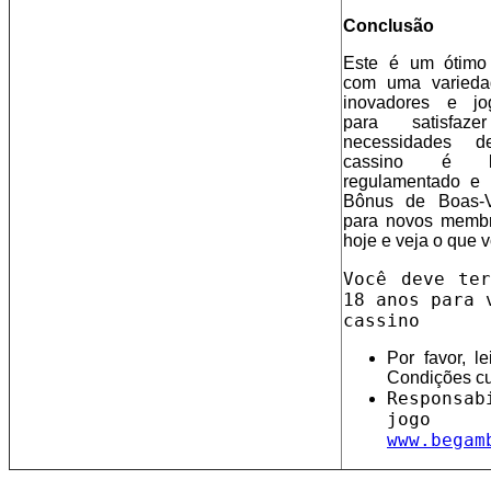
Conclusão
Este é um ótimo 
com uma varieda
inovadores e jog
para satisfa
necessidades d
cassino é l
regulamentado e
Bônus de Boas-V
para novos membro
hoje e veja o que 
Você deve te
18 anos para 
cassino
Por favor, l
Condições c
Responsa
jo
www.begam