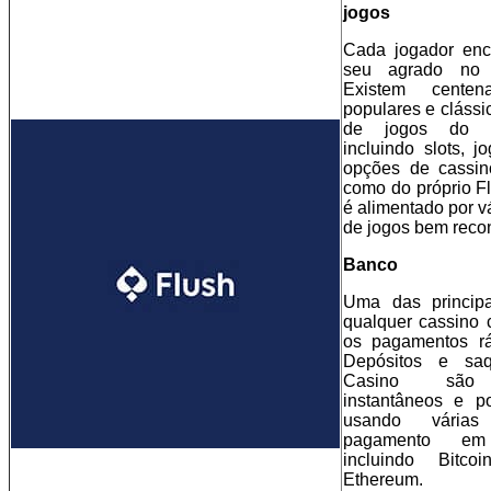
jogos
Cada jogador enc
seu agrado no 
Existem cente
populares e clássi
de jogos do F
incluindo slots, 
opções de cassin
como do próprio F
é alimentado por v
de jogos bem reco
Banco
Uma das principa
qualquer cassino c
os pagamentos rá
Depósitos e sa
Casino são v
instantâneos e p
usando vária
pagamento em 
incluindo Bitco
Ethereum.