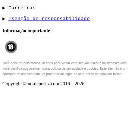
▶ Carreiras
▶
Isenção de responsabilidade
Informação importante
Você deve ter pelo menos 18 anos para visitar este site.
Ao visitar o no-depositz.com,
você certifica que aceitou nossa política de privacidade e cookies.
Este site não é um
operador de cassino nem um provedor de jogos de azar online de qualquer forma.
Copyright © no-depositz.com 2016 – 2026