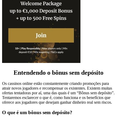
Entendendo o bônus sem depósito
Os cassinos online estão constantemente criando promoções para
atrair novos jogadores e recompensar os existentes. Existem muitas
ofertas tentadoras por aí, uma das quais é um “Bônus sem depósito”.
Tentaremos esclarecer o que é, como funciona e os benefícios que
oferece aos jogadores que desejam ganhar dinheiro real sem riscos.
O que é um bônus sem depósito?