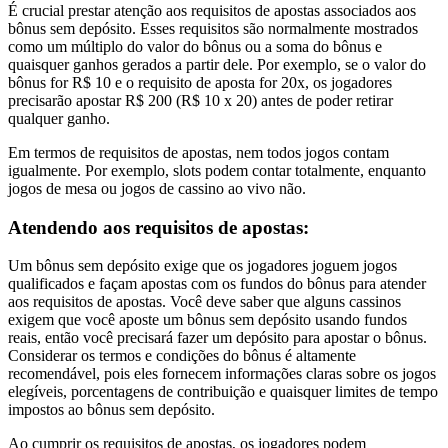
É crucial prestar atenção aos requisitos de apostas associados aos
bônus sem depósito. Esses requisitos são normalmente mostrados
como um múltiplo do valor do bônus ou a soma do bônus e
quaisquer ganhos gerados a partir dele. Por exemplo, se o valor do
bônus for R$ 10 e o requisito de aposta for 20x, os jogadores
precisarão apostar R$ 200 (R$ 10 x 20) antes de poder retirar
qualquer ganho.
Em termos de requisitos de apostas, nem todos jogos contam
igualmente. Por exemplo, slots podem contar totalmente, enquanto
jogos de mesa ou jogos de cassino ao vivo não.
Atendendo aos requisitos de apostas:
Um bônus sem depósito exige que os jogadores joguem jogos
qualificados e façam apostas com os fundos do bônus para atender
aos requisitos de apostas. Você deve saber que alguns cassinos
exigem que você aposte um bônus sem depósito usando fundos
reais, então você precisará fazer um depósito para apostar o bônus.
Considerar os termos e condições do bônus é altamente
recomendável, pois eles fornecem informações claras sobre os jogos
elegíveis, porcentagens de contribuição e quaisquer limites de tempo
impostos ao bônus sem depósito.
Ao cumprir os requisitos de apostas, os jogadores podem