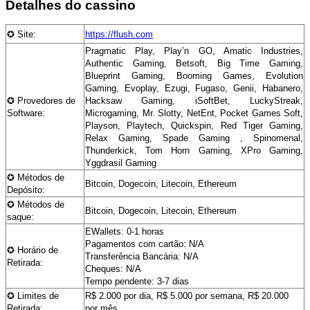
Detalhes do cassino
✪ Site:
https://flush.com
Pragmatic Play, Play’n GO, Amatic Industries,
Authentic Gaming, Betsoft, Big Time Gaming,
Blueprint Gaming, Booming Games, Evolution
Gaming, Evoplay, Ezugi, Fugaso, Genii, Habanero,
✪ Provedores de
Hacksaw Gaming, iSoftBet, LuckyStreak,
Software:
Microgaming, Mr. Slotty, NetEnt, Pocket Games Soft,
Playson, Playtech, Quickspin, Red Tiger Gaming,
Relax Gaming, Spade Gaming , Spinomenal,
Thunderkick, Tom Horn Gaming, XPro Gaming,
Yggdrasil Gaming
✪ Métodos de
Bitcoin, Dogecoin, Litecoin, Ethereum
Depósito:
✪ Métodos de
Bitcoin, Dogecoin, Litecoin, Ethereum
saque:
EWallets: 0-1 horas
Pagamentos com cartão: N/A
✪ Horário de
Transferência Bancária: N/A
Retirada:
Cheques: N/A
Tempo pendente: 3-7 dias
✪ Limites de
R$ 2.000 por dia, R$ 5.000 por semana, R$ 20.000
Retirada:
por mês