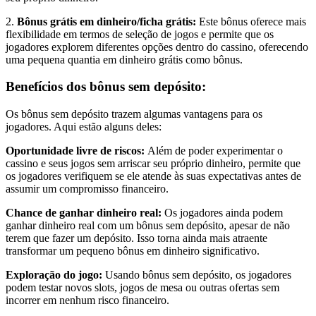
2.
Bônus grátis em dinheiro/ficha grátis:
Este bônus oferece mais
flexibilidade em termos de seleção de jogos e permite que os
jogadores explorem diferentes opções dentro do cassino, oferecendo
uma pequena quantia em dinheiro grátis como bônus.
Benefícios dos bônus sem depósito:
Os bônus sem depósito trazem algumas vantagens para os
jogadores. Aqui estão alguns deles:
Oportunidade livre de riscos:
Além de poder experimentar o
cassino e seus jogos sem arriscar seu próprio dinheiro, permite que
os jogadores verifiquem se ele atende às suas expectativas antes de
assumir um compromisso financeiro.
Chance de ganhar dinheiro real:
Os jogadores ainda podem
ganhar dinheiro real com um bônus sem depósito, apesar de não
terem que fazer um depósito. Isso torna ainda mais atraente
transformar um pequeno bônus em dinheiro significativo.
Exploração do jogo:
Usando bônus sem depósito, os jogadores
podem testar novos slots, jogos de mesa ou outras ofertas sem
incorrer em nenhum risco financeiro.