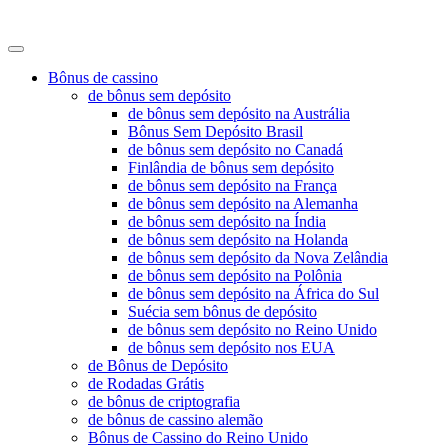
no-depositz
Bônus de cassino
de bônus sem depósito
de bônus sem depósito na Austrália
Bônus Sem Depósito Brasil
de bônus sem depósito no Canadá
Finlândia de bônus sem depósito
de bônus sem depósito na França
de bônus sem depósito na Alemanha
de bônus sem depósito na Índia
de bônus sem depósito na Holanda
de bônus sem depósito da Nova Zelândia
de bônus sem depósito na Polônia
de bônus sem depósito na África do Sul
Suécia sem bônus de depósito
de bônus sem depósito no Reino Unido
de bônus sem depósito nos EUA
de Bônus de Depósito
de Rodadas Grátis
de bônus de criptografia
de bônus de cassino alemão
Bônus de Cassino do Reino Unido