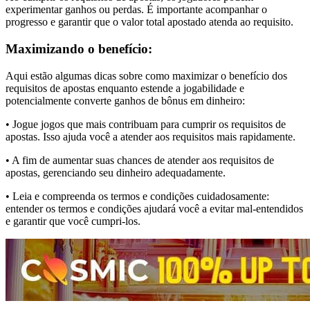
experimentar ganhos ou perdas. É importante acompanhar o
progresso e garantir que o valor total apostado atenda ao requisito.
Maximizando o benefício:
Aqui estão algumas dicas sobre como maximizar o benefício dos
requisitos de apostas enquanto estende a jogabilidade e
potencialmente converte ganhos de bônus em dinheiro:
• Jogue jogos que mais contribuam para cumprir os requisitos de
apostas. Isso ajuda você a atender aos requisitos mais rapidamente.
• A fim de aumentar suas chances de atender aos requisitos de
apostas, gerenciando seu dinheiro adequadamente.
• Leia e compreenda os termos e condições cuidadosamente:
entender os termos e condições ajudará você a evitar mal-entendidos
e garantir que você cumpri-los.