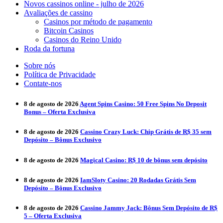
Novos cassinos online - julho de 2026
Avaliações de cassino
Casinos por método de pagamento
Bitcoin Casinos
Casinos do Reino Unido
Roda da fortuna
Sobre nós
Política de Privacidade
Contate-nos
8 de agosto de 2026
Agent Spins Casino: 50 Free Spins No Deposit
Bonus – Oferta Exclusiva
8 de agosto de 2026
Cassino Crazy Luck: Chip Grátis de R$ 35 sem
Depósito – Bônus Exclusivo
8 de agosto de 2026
Magical Casino: R$ 10 de bônus sem depósito
8 de agosto de 2026
IamSloty Casino: 20 Rodadas Grátis Sem
Depósito – Bônus Exclusivo
8 de agosto de 2026
Cassino Jammy Jack: Bônus Sem Depósito de R$
5 – Oferta Exclusiva