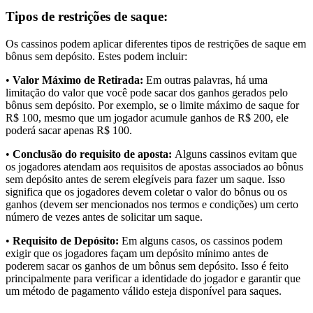
Tipos de restrições de saque:
Os cassinos podem aplicar diferentes tipos de restrições de saque em
bônus sem depósito. Estes podem incluir:
•
Valor Máximo de Retirada:
Em outras palavras, há uma
limitação do valor que você pode sacar dos ganhos gerados pelo
bônus sem depósito. Por exemplo, se o limite máximo de saque for
R$ 100, mesmo que um jogador acumule ganhos de R$ 200, ele
poderá sacar apenas R$ 100.
•
Conclusão do requisito de aposta:
Alguns cassinos evitam que
os jogadores atendam aos requisitos de apostas associados ao bônus
sem depósito antes de serem elegíveis para fazer um saque. Isso
significa que os jogadores devem coletar o valor do bônus ou os
ganhos (devem ser mencionados nos termos e condições) um certo
número de vezes antes de solicitar um saque.
•
Requisito de Depósito:
Em alguns casos, os cassinos podem
exigir que os jogadores façam um depósito mínimo antes de
poderem sacar os ganhos de um bônus sem depósito. Isso é feito
principalmente para verificar a identidade do jogador e garantir que
um método de pagamento válido esteja disponível para saques.