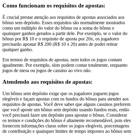
Como funcionam os requisitos de apostas:
É crucial prestar atenção aos requisitos de apostas associados aos
bônus sem depósito. Esses requisitos são normalmente mostrados
como um múltiplo do valor do bônus ou a soma do bônus e
quaisquer ganhos gerados a partir dele. Por exemplo, se o valor do
bônus por R$ 10 e o requisito de aposta por 20x, os jogadores
precisarão apostar R$ 200 (R$ 10 x 20) antes de poder retirar
qualquer ganho.
Em termos de requisitos de apostas, nem todos os jogos contam
igualmente. Por exemplo, slots podem contar totalmente, enquanto
jogos de mesa ou jogos de cassino ao vivo não.
Atendendo aos requisitos de apostas:
Um bônus sem depósito exige que os jogadores joguem jogos
elegíveis e façam apostas com os fundos do bônus para atender aos
requisitos de apostas. Você deve saber que alguns cassinos preferem
que você aposte um bônus sem depósito usando fundos reais, então
você precisará fazer um depósito para apostar o bônus. Considerar
os termos e condições do bônus é altamente recomendável, pois eles
fornecem informações claras sobre os jogos elegíveis, porcentagens
de contribuição e quaisquer limites de tempo impostos ao bônus sem