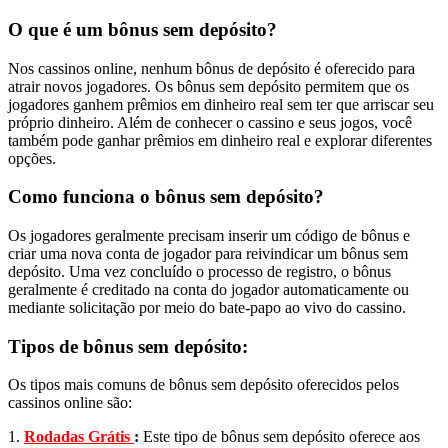
O que é um bônus sem depósito?
Nos cassinos online, nenhum bônus de depósito é oferecido para
atrair novos jogadores. Os bônus sem depósito permitem que os
jogadores ganhem prêmios em dinheiro real sem ter que arriscar seu
próprio dinheiro. Além de conhecer o cassino e seus jogos, você
também pode ganhar prêmios em dinheiro real e explorar diferentes
opções.
Como funciona o bônus sem depósito?
Os jogadores geralmente precisam inserir um código de bônus e
criar uma nova conta de jogador para reivindicar um bônus sem
depósito. Uma vez concluído o processo de registro, o bônus
geralmente é creditado na conta do jogador automaticamente ou
mediante solicitação por meio do bate-papo ao vivo do cassino.
Tipos de bônus sem depósito:
Os tipos mais comuns de bônus sem depósito oferecidos pelos
cassinos online são:
1.
Rodadas Grátis
:
Este tipo de bônus sem depósito oferece aos