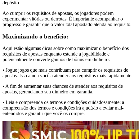
depósito.
Ao cumprir os requisitos de apostas, os jogadores podem
experimentar vitórias ou derrotas. É importante acompanhar o
progresso e garantir que o valor total apostado atenda ao requisito.
Maximizando o benefício:
Aqui estão algumas dicas sobre como maximizar o benefício dos
requisitos de apostas enquanto estende a jogabilidade e
potencialmente converte ganhos de bônus em dinheiro:
• Jogue jogos que mais contribuam para cumprir os requisitos de
apostas. Isso ajuda você a atender aos requisitos mais rapidamente.
• A fim de aumentar suas chances de atender aos requisitos de
apostas, gerenciando seu dinheiro em garantia.
• Leia e compreenda os termos e condições cuidadosamente: a
compreensão dos termos e condições irá ajudá-lo a evitar mal-
entendidos e garantir que você os compre.