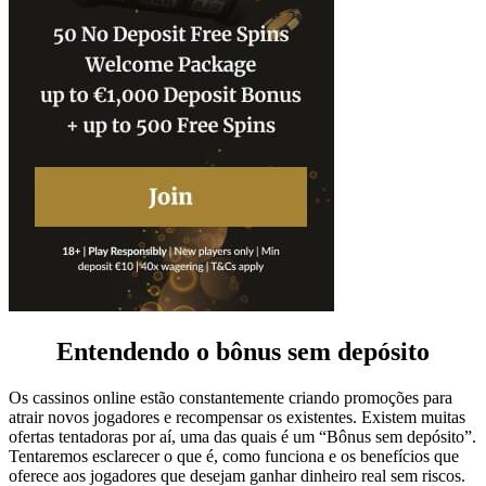
Entendendo o bônus sem depósito
Os cassinos online estão constantemente criando promoções para
atrair novos jogadores e recompensar os existentes. Existem muitas
ofertas tentadoras por aí, uma das quais é um “Bônus sem depósito”.
Tentaremos esclarecer o que é, como funciona e os benefícios que
oferece aos jogadores que desejam ganhar dinheiro real sem riscos.