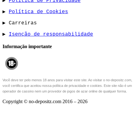
▶
Política de Privacidade
▶
Política de Cookies
▶ Carreiras
▶
Isenção de responsabilidade
Informação importante
Você deve ter pelo menos 18 anos para visitar este site.
Ao visitar o no-depositz.com,
você certifica que aceitou nossa política de privacidade e cookies.
Este site não é um
operador de cassino nem um provedor de jogos de azar online de qualquer forma.
Copyright © no-depositz.com 2016 – 2026