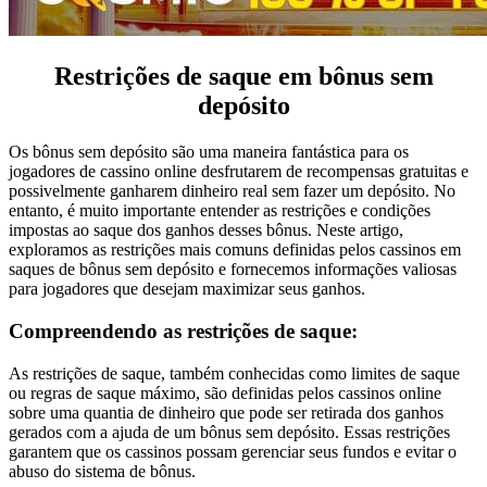
Restrições de saque em bônus sem
depósito
Os bônus sem depósito são uma maneira fantástica para os
jogadores de cassino online desfrutarem de recompensas gratuitas e
possivelmente ganharem dinheiro real sem fazer um depósito. No
entanto, é muito importante entender as restrições e condições
impostas ao saque dos ganhos desses bônus. Neste artigo,
exploramos as restrições mais comuns definidas pelos cassinos em
saques de bônus sem depósito e fornecemos informações valiosas
para jogadores que desejam maximizar seus ganhos.
Compreendendo as restrições de saque:
As restrições de saque, também conhecidas como limites de saque
ou regras de saque máximo, são definidas pelos cassinos online
sobre uma quantia de dinheiro que pode ser retirada dos ganhos
gerados com a ajuda de um bônus sem depósito. Essas restrições
garantem que os cassinos possam gerenciar seus fundos e evitar o
abuso do sistema de bônus.