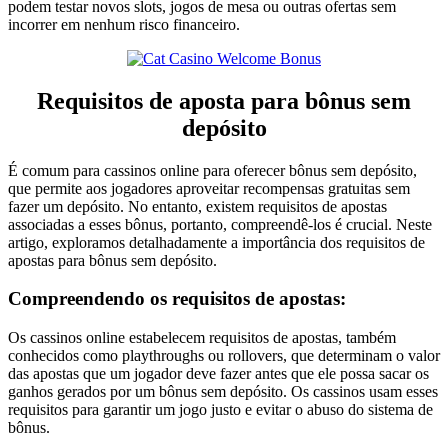
podem testar novos slots, jogos de mesa ou outras ofertas sem
incorrer em nenhum risco financeiro.
Requisitos de aposta para bônus sem
depósito
É comum para cassinos online para oferecer bônus sem depósito,
que permite aos jogadores aproveitar recompensas gratuitas sem
fazer um depósito. No entanto, existem requisitos de apostas
associadas a esses bônus, portanto, compreendê-los é crucial. Neste
artigo, exploramos detalhadamente a importância dos requisitos de
apostas para bônus sem depósito.
Compreendendo os requisitos de apostas:
Os cassinos online estabelecem requisitos de apostas, também
conhecidos como playthroughs ou rollovers, que determinam o valor
das apostas que um jogador deve fazer antes que ele possa sacar os
ganhos gerados por um bônus sem depósito. Os cassinos usam esses
requisitos para garantir um jogo justo e evitar o abuso do sistema de
bônus.