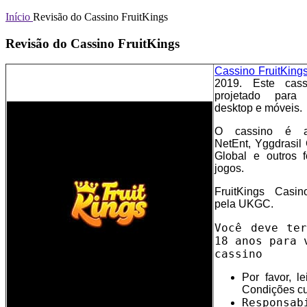
Início
Revisão do Cassino FruitKings
Revisão do Cassino FruitKings
Cassino FruitKing
2019. Este cass
projetado para
desktop e móveis.
O cassino é al
NetEnt, Yggdrasi
Global e outros 
jogos.
FruitKings Casin
pela UKGC.
Você deve te
18 anos para 
cassino
Por favor, l
Condições c
Responsa