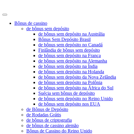
no-depositz
Bônus de cassino
de bônus sem depósito
de bônus sem depósito na Austrália
Bônus Sem Depósito Brasil
de bônus sem depósito no Canadá
Finlândia de bônus sem depósito
de bônus sem depósito na França
de bônus sem depósito na Alemanha
de bônus sem depósito na Índia
de bônus sem depósito na Holanda
de bônus sem depósito da Nova Zelândia
de bônus sem depósito na Polônia
de bônus sem depósito na África do Sul
Suécia sem bônus de depósito
de bônus sem depósito no Reino Unido
de bônus sem depósito nos EUA
de Bônus de Depósito
de Rodadas Grátis
de bônus de criptografia
de bônus de cassino alemão
Bônus de Cassino do Reino Unido