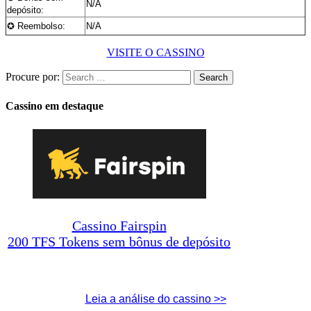
N/A
depósito:
✪ Reembolso:
N/A
VISITE O CASSINO
Procure por:
Cassino em destaque
Cassino Fairspin
200 TFS Tokens sem bônus de depósito
Leia a análise do cassino >>