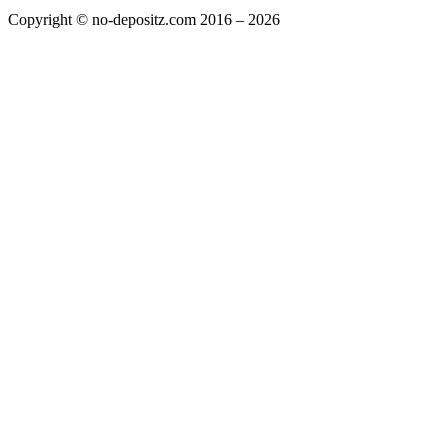
Copyright © no-depositz.com 2016 – 2026