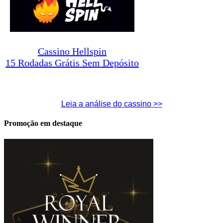
Cassino Hellspin
15 Rodadas Grátis Sem Depósito
Leia a análise do cassino >>
Promoção em destaque