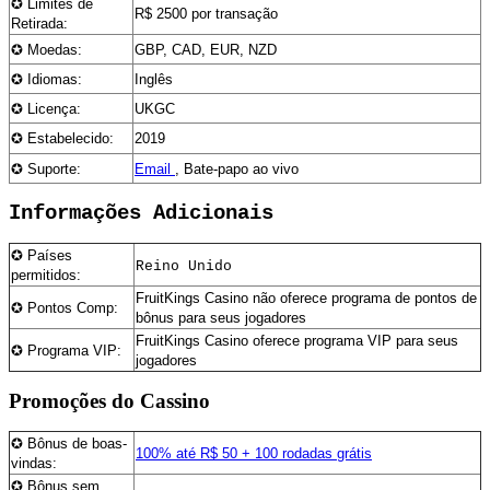
✪ Limites de
R$ 2500 por transação
Retirada:
✪ Moedas:
GBP, CAD, EUR, NZD
✪ Idiomas:
Inglês
✪ Licença:
UKGC
✪ Estabelecido:
2019
✪ Suporte:
Email
, Bate-papo ao vivo
Informações Adicionais
✪ Países
Reino Unido
permitidos:
FruitKings Casino não oferece programa de pontos de
✪ Pontos Comp:
bônus para seus jogadores
FruitKings Casino oferece programa VIP para seus
✪ Programa VIP:
jogadores
Promoções do Cassino
✪ Bônus de boas-
100% até R$ 50 + 100 rodadas grátis
vindas:
✪ Bônus sem