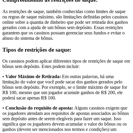
As restrições de saque, também conhecidas como limites de saque
ou regras de saque máximo, são limitações definidas pelos cassinos
online sobre a quantia de dinheiro que pode ser retirada dos ganhos
gerados com a ajuda de um bônus sem depósito. Essas restrições
garantem que os cassinos possam gerenciar seus fundos e evitar o
abuso do sistema de bônus.
Tipos de restrições de saque:
Os cassinos podem aplicar diferentes tipos de restrições de saque em
bônus sem depósito. Estes podem incluir:
•
Valor Máximo de Retirada:
Em outras palavras, há uma
limitação do valor que você pode sacar dos ganhos gerados pelo
bônus sem depósito. Por exemplo, se o limite máximo de saque for
R$ 100, mesmo que um jogador acumule ganhos de R$ 200, ele
poderá sacar apenas R$ 100.
•
Conclusão do requisito de aposta:
Alguns cassinos exigem que
os jogadores atendam aos requisitos de apostas associados ao bônus
sem depósito antes de serem elegíveis para fazer um saque. Isso
significa que os jogadores devem acumular o valor do bônus ou os
ganhos (devem ser mencionados nos termos e condições) um