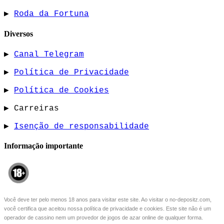
▶
Roda da Fortuna
Diversos
▶
Canal Telegram
▶
Política de Privacidade
▶
Política de Cookies
▶ Carreiras
▶
Isenção de responsabilidade
Informação importante
Você deve ter pelo menos 18 anos para visitar este site.
Ao visitar o no-depositz.com,
você certifica que aceitou nossa política de privacidade e cookies.
Este site não é um
operador de cassino nem um provedor de jogos de azar online de qualquer forma.