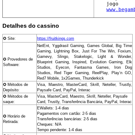
jo
www.begam
Detalhes do cassino
✪ Site:
https://fruitkings.com
NetEnt, Yggdrasil Gaming, Games Global, Big Time
Gaming, Lightning Box, Just For The Win, Foxium,
Gamevy, Slingo, Stakelogic, Light & Wonder,
✪ Provedores de
Blueprint Gaming, Inspired, Evolution Gaming, Elk
Software:
Studios, Eyecon, Fantasma Games, Iron Dog
Studios, Red Tiger Gaming, ReelPlay, Play’n GO,
Red7 Mobile, 1x2Games, Thunderkick
✪ Métodos de
Visa, Maestro, MasterCard, Skrill, Neteller, Trustly,
Depósito:
Paysafe Card, PayPal, Interac
✪ Métodos de
Visa, MasterCard, Maestro, Skrill, Neteller, Paysafe
saque:
Card, Trustly, Transferência Bancária, PayPal, Interac
EWallets: 1-4 dias
Pagamentos com cartão: 2-5 dias
✪ Horário de
Transferências bancárias: 2-5 dias
Retirada:
Cheques: N/A
Tempo pendente: 1-4 dias