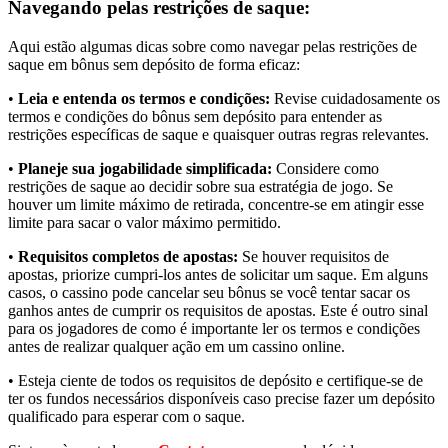
Navegando pelas restrições de saque:
Aqui estão algumas dicas sobre como navegar pelas restrições de
saque em bônus sem depósito de forma eficaz:
•
Leia e entenda os termos e condições:
Revise cuidadosamente os
termos e condições do bônus sem depósito para entender as
restrições específicas de saque e quaisquer outras regras relevantes.
•
Planeje sua jogabilidade simplificada:
Considere como
restrições de saque ao decidir sobre sua estratégia de jogo. Se
houver um limite máximo de retirada, concentre-se em atingir esse
limite para sacar o valor máximo permitido.
•
Requisitos completos de apostas:
Se houver requisitos de
apostas, priorize cumpri-los antes de solicitar um saque. Em alguns
casos, o cassino pode cancelar seu bônus se você tentar sacar os
ganhos antes de cumprir os requisitos de apostas. Este é outro sinal
para os jogadores de como é importante ler os termos e condições
antes de realizar qualquer ação em um cassino online.
• Esteja ciente de todos os requisitos de depósito e certifique-se de
ter os fundos necessários disponíveis caso precise fazer um depósito
qualificado para esperar com o saque.