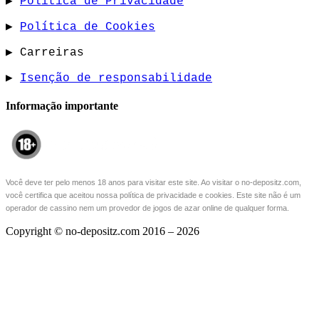
▶
Política de Privacidade
▶
Política de Cookies
▶ Carreiras
▶
Isenção de responsabilidade
Informação importante
Você deve ter pelo menos 18 anos para visitar este site.
Ao visitar o no-depositz.com,
você certifica que aceitou nossa política de privacidade e cookies.
Este site não é um
operador de cassino nem um provedor de jogos de azar online de qualquer forma.
Copyright © no-depositz.com 2016 – 2026