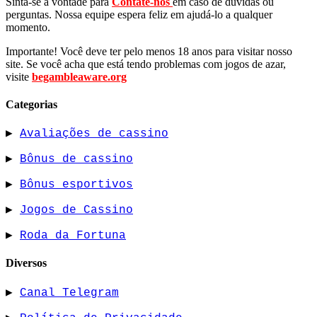
Sinta-se à vontade para
Contate-nos
em caso de dúvidas ou
perguntas. Nossa equipe espera feliz em ajudá-lo a qualquer
momento.
Importante! Você deve ter pelo menos 18 anos para visitar nosso
site. Se você acha que está tendo problemas com jogos de azar,
visite
begambleaware.org
Categorias
▶
Avaliações de cassino
▶
Bônus de cassino
▶
Bônus esportivos
▶
Jogos de Cassino
▶
Roda da Fortuna
Diversos
▶
Canal Telegram