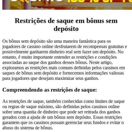
Restrições de saque em bônus sem
depósito
Os bônus sem depósito são uma maneira fantástica para os
jogadores de cassino online desfrutarem de recompensas gratuitas e
possivelmente ganharem dinheiro real sem fazer um depósito. No
entanto, é muito importante entender as restrições e condições
associadas ao saque dos ganhos desses bônus. Neste artigo,
exploramos as restrições mais comuns definidas pelos cassinos em
saques de bônus sem depósito e fornecemos informações valiosas
para jogadores que desejam maximizar seus ganhos.
Compreendendo as restrições de saque:
As restrições de saque, também conhecidas como limites de saque
ou regras de saque máximo, são definidas pelos cassinos online
sobre uma quantia de dinheiro que pode ser retirada dos ganhos
gerados com a ajuda de um bônus sem depósito. Essas restrições
garantem que os cassinos possam gerenciar seus fundos e evitar o
abuso do sistema de bônus.