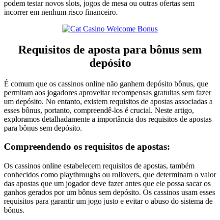
podem testar novos slots, jogos de mesa ou outras ofertas sem
incorrer em nenhum risco financeiro.
Requisitos de aposta para bônus sem
depósito
É comum que os cassinos online não ganhem depósito bônus, que
permitam aos jogadores aproveitar recompensas gratuitas sem fazer
um depósito. No entanto, existem requisitos de apostas associadas a
esses bônus, portanto, compreendê-los é crucial. Neste artigo,
exploramos detalhadamente a importância dos requisitos de apostas
para bônus sem depósito.
Compreendendo os requisitos de apostas:
Os cassinos online estabelecem requisitos de apostas, também
conhecidos como playthroughs ou rollovers, que determinam o valor
das apostas que um jogador deve fazer antes que ele possa sacar os
ganhos gerados por um bônus sem depósito. Os cassinos usam esses
requisitos para garantir um jogo justo e evitar o abuso do sistema de
bônus.