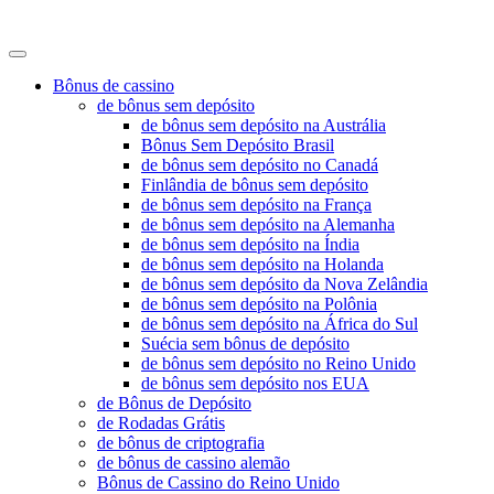
no-depositz
Bônus de cassino
de bônus sem depósito
de bônus sem depósito na Austrália
Bônus Sem Depósito Brasil
de bônus sem depósito no Canadá
Finlândia de bônus sem depósito
de bônus sem depósito na França
de bônus sem depósito na Alemanha
de bônus sem depósito na Índia
de bônus sem depósito na Holanda
de bônus sem depósito da Nova Zelândia
de bônus sem depósito na Polônia
de bônus sem depósito na África do Sul
Suécia sem bônus de depósito
de bônus sem depósito no Reino Unido
de bônus sem depósito nos EUA
de Bônus de Depósito
de Rodadas Grátis
de bônus de criptografia
de bônus de cassino alemão
Bônus de Cassino do Reino Unido