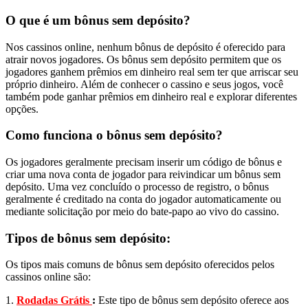
O que é um bônus sem depósito?
Nos cassinos online, nenhum bônus de depósito é oferecido para
atrair novos jogadores. Os bônus sem depósito permitem que os
jogadores ganhem prêmios em dinheiro real sem ter que arriscar seu
próprio dinheiro. Além de conhecer o cassino e seus jogos, você
também pode ganhar prêmios em dinheiro real e explorar diferentes
opções.
Como funciona o bônus sem depósito?
Os jogadores geralmente precisam inserir um código de bônus e
criar uma nova conta de jogador para reivindicar um bônus sem
depósito. Uma vez concluído o processo de registro, o bônus
geralmente é creditado na conta do jogador automaticamente ou
mediante solicitação por meio do bate-papo ao vivo do cassino.
Tipos de bônus sem depósito:
Os tipos mais comuns de bônus sem depósito oferecidos pelos
cassinos online são:
1.
Rodadas Grátis
:
Este tipo de bônus sem depósito oferece aos