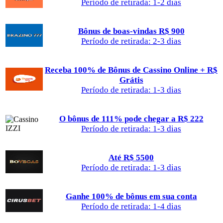
Período de retirada: 1-2 dias
Bônus de boas-vindas R$ 900
Período de retirada: 2-3 dias
Receba 100% de Bônus de Cassino Online + R$
Grátis
Período de retirada: 1-3 dias
O bônus de 111% pode chegar a R$ 222
Período de retirada: 1-3 dias
Até R$ 5500
Período de retirada: 1-3 dias
Ganhe 100% de bônus em sua conta
Período de retirada: 1-4 dias