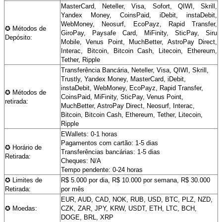
MasterCard, Neteller, Visa, Sofort, QIWI, Skrill,
Yandex Money, CoinsPaid, iDebit, instaDebit,
WebMoney, Neosurf, EcoPayz, Rapid Transfer,
✪ Métodos de
GiroPay, Paysafe Card, MiFinity, SticPay, Siru
Depósito:
Mobile, Venus Point, MuchBetter, AstroPay Direct,
Interac, Bitcoin, Bitcoin Cash, Litecoin, Ethereum,
Tether, Ripple
Transferência Bancária, Neteller, Visa, QIWI, Skrill,
Trustly, Yandex Money, MasterCard, iDebit,
instaDebit, WebMoney, EcoPayz, Rapid Transfer,
✪ Métodos de
CoinsPaid, MiFinity, SticPay, Venus Point,
retirada:
MuchBetter, AstroPay Direct, Neosurf, Interac,
Bitcoin, Bitcoin Cash, Ethereum, Tether, Litecoin,
Ripple
EWallets: 0-1 horas
Pagamentos com cartão: 1-5 dias
✪ Horário de
Transferências bancárias: 1-5 dias
Retirada:
Cheques: N/A
Tempo pendente: 0-24 horas
✪ Limites de
R$ 5.000 por dia, R$ 10.000 por semana, R$ 30.000
Retirada:
por mês
EUR, AUD, CAD, NOK, RUB, USD, BTC, PLZ, NZD,
✪ Moedas:
CZK, ZAR, JPY, KRW, USDT, ETH, LTC, BCH,
DOGE, BRL, XRP