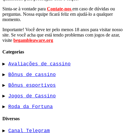
Sinta-se à vontade para
Contate-nos
em caso de dúvidas ou
perguntas. Nossa equipe ficará feliz em ajudá-lo a qualquer
momento.
Importante! Você deve ter pelo menos 18 anos para visitar nosso
site. Se você acha que está tendo problemas com jogos de azar,
visite
begambleaware.org
Categorias
▶
Avaliações de cassino
▶
Bônus de cassino
▶
Bônus esportivos
▶
Jogos de Cassino
▶
Roda da Fortuna
Diversos
▶
Canal Telegram