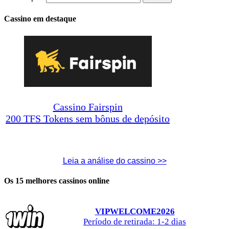
Cassino em destaque
Cassino Fairspin
200 TFS Tokens sem bônus de depósito
Leia a análise do cassino >>
Os 15 melhores cassinos online
VIPWELCOME2026
Período de retirada: 1-2 dias