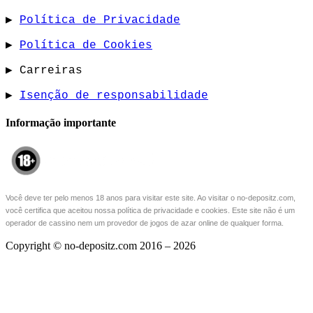
▶
Política de Privacidade
▶
Política de Cookies
▶ Carreiras
▶
Isenção de responsabilidade
Informação importante
Você deve ter pelo menos 18 anos para visitar este site.
Ao visitar o no-depositz.com,
você certifica que aceitou nossa política de privacidade e cookies.
Este site não é um
operador de cassino nem um provedor de jogos de azar online de qualquer forma.
Copyright © no-depositz.com 2016 – 2026