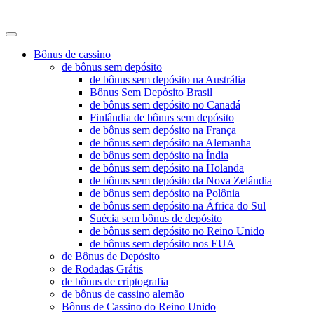
no-depositz
Bônus de cassino
de bônus sem depósito
de bônus sem depósito na Austrália
Bônus Sem Depósito Brasil
de bônus sem depósito no Canadá
Finlândia de bônus sem depósito
de bônus sem depósito na França
de bônus sem depósito na Alemanha
de bônus sem depósito na Índia
de bônus sem depósito na Holanda
de bônus sem depósito da Nova Zelândia
de bônus sem depósito na Polônia
de bônus sem depósito na África do Sul
Suécia sem bônus de depósito
de bônus sem depósito no Reino Unido
de bônus sem depósito nos EUA
de Bônus de Depósito
de Rodadas Grátis
de bônus de criptografia
de bônus de cassino alemão
Bônus de Cassino do Reino Unido