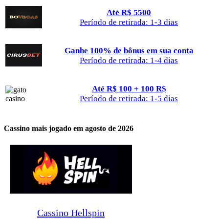
Até R$ 5500
Período de retirada: 1-3 dias
Ganhe 100% de bônus em sua conta
Período de retirada: 1-4 dias
Até R$ 100 + 100 R$
Período de retirada: 1-5 dias
Cassino mais jogado em agosto de 2026
Cassino Hellspin