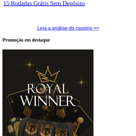
15 Rodadas Grátis Sem Depósito
Leia a análise do cassino >>
Promoção em destaque