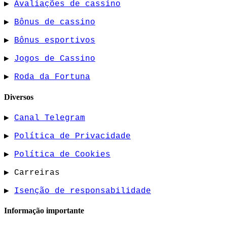
▶
Avaliações de cassino
▶
Bônus de cassino
▶
Bônus esportivos
▶
Jogos de Cassino
▶
Roda da Fortuna
Diversos
▶
Canal Telegram
▶
Política de Privacidade
▶
Política de Cookies
▶ Carreiras
▶
Isenção de responsabilidade
Informação importante