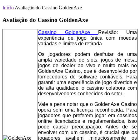
Início
Avaliação do Cassino GoldenAxe
Avaliação do Cassino GoldenAxe
Cassino GoldenAxe
Revisão: Uma
experiência de jogo única com moedas
variadas e limites de retirada
Os jogadores podem desfrutar de uma
ampla variedade de slots, jogos de mesa,
jogos de dealer ao vivo e muito mais no
GoldenAxe Casino, que é desenvolvido por
fornecedores de software confiáveis. Para
garantir uma experiência de jogo divertida e
de alta qualidade, o cassino colabora com
desenvolvedores conhecidos do setor.
Vale a pena notar que o GoldenAxe Casino
opera sem uma licença reconhecida. Para
jogadores que preferem jogar em cassinos
online licenciados e regulamentados, isso
pode causar preocupação. Antes de se
envolver com um cassino, é crucial que os
jogadores avaliem minuciosamente os