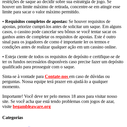
restrições de saque ao decidir sobre sua estratégia de jogo. Se
houver um limite máximo de retirada, concentre-se em atingir esse
limite para sacar o valor máximo permitido.
•
Requisitos completos de apostas:
Se houver requisitos de
apostas, priorize cumpri-los antes de solicitar um saque. Em alguns
casos, o cassino pode cancelar seu bônus se você tentar sacar os
ganhos antes de completar os requisitos de apostas. Este é outro
sinal para os jogadores de como é importante ler os termos e
condições antes de realizar qualquer ação em um cassino online.
• Esteja ciente de todos os requisitos de depósito e certifique-se de
ter os fundos necessários disponíveis caso precise fazer um depósito
qualificado para prosseguir com o saque.
Sinta-se à vontade para
Contate-nos
em caso de dúvidas ou
perguntas. Nossa equipe terá prazer em ajudá-lo a qualquer
momento.
Importante! Você deve ter pelo menos 18 anos para visitar nosso
site. Se você acha que está tendo problemas com jogos de azar,
visite
begambleaware.org
Categorias