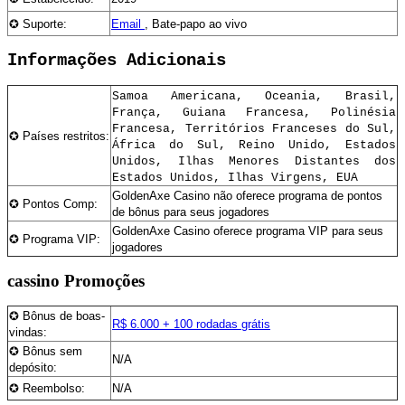
✪ Suporte:
Email
, Bate-papo ao vivo
Informações Adicionais
Samoa Americana, Oceania, Brasil,
França, Guiana Francesa, Polinésia
Francesa, Territórios Franceses do Sul,
✪ Países restritos:
África do Sul, Reino Unido, Estados
Unidos, Ilhas Menores Distantes dos
Estados Unidos, Ilhas Virgens, EUA
GoldenAxe Casino não oferece programa de pontos
✪ Pontos Comp:
de bônus para seus jogadores
GoldenAxe Casino oferece programa VIP para seus
✪ Programa VIP:
jogadores
cassino Promoções
✪ Bônus de boas-
R$ 6.000 + 100 rodadas grátis
vindas:
✪ Bônus sem
N/A
depósito:
✪ Reembolso:
N/A