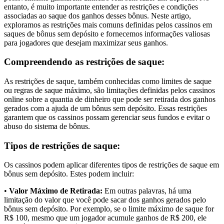
entanto, é muito importante entender as restrições e condições
associadas ao saque dos ganhos desses bônus. Neste artigo,
exploramos as restrições mais comuns definidas pelos cassinos em
saques de bônus sem depósito e fornecemos informações valiosas
para jogadores que desejam maximizar seus ganhos.
Compreendendo as restrições de saque:
As restrições de saque, também conhecidas como limites de saque
ou regras de saque máximo, são limitações definidas pelos cassinos
online sobre a quantia de dinheiro que pode ser retirada dos ganhos
gerados com a ajuda de um bônus sem depósito. Essas restrições
garantem que os cassinos possam gerenciar seus fundos e evitar o
abuso do sistema de bônus.
Tipos de restrições de saque:
Os cassinos podem aplicar diferentes tipos de restrições de saque em
bônus sem depósito. Estes podem incluir:
•
Valor Máximo de Retirada:
Em outras palavras, há uma
limitação do valor que você pode sacar dos ganhos gerados pelo
bônus sem depósito. Por exemplo, se o limite máximo de saque for
R$ 100, mesmo que um jogador acumule ganhos de R$ 200, ele