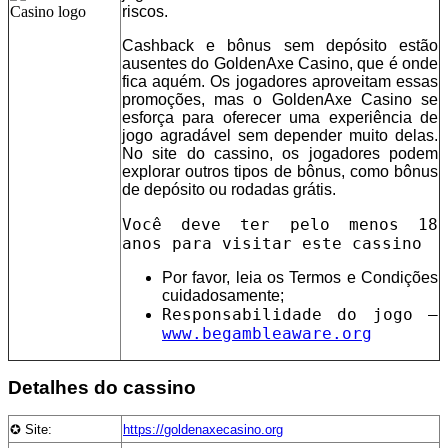
riscos.
Cashback e bônus sem depósito estão
ausentes do GoldenAxe Casino, que é onde
fica aquém. Os jogadores aproveitam essas
promoções, mas o GoldenAxe Casino se
esforça para oferecer uma experiência de
jogo agradável sem depender muito delas.
No site do cassino, os jogadores podem
explorar outros tipos de bônus, como bônus
de depósito ou rodadas grátis.
Você deve ter pelo menos 18
anos para visitar este cassino
Por favor, leia os Termos e Condições
cuidadosamente;
Responsabilidade do jogo –
www.begambleaware.org
Detalhes do cassino
✪ Site:
https://goldenaxecasino.org