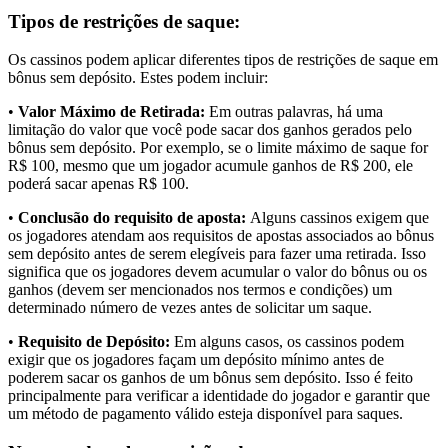
Tipos de restrições de saque:
Os cassinos podem aplicar diferentes tipos de restrições de saque em
bônus sem depósito. Estes podem incluir:
•
Valor Máximo de Retirada:
Em outras palavras, há uma
limitação do valor que você pode sacar dos ganhos gerados pelo
bônus sem depósito. Por exemplo, se o limite máximo de saque for
R$ 100, mesmo que um jogador acumule ganhos de R$ 200, ele
poderá sacar apenas R$ 100.
•
Conclusão do requisito de aposta:
Alguns cassinos exigem que
os jogadores atendam aos requisitos de apostas associados ao bônus
sem depósito antes de serem elegíveis para fazer uma retirada. Isso
significa que os jogadores devem acumular o valor do bônus ou os
ganhos (devem ser mencionados nos termos e condições) um
determinado número de vezes antes de solicitar um saque.
•
Requisito de Depósito:
Em alguns casos, os cassinos podem
exigir que os jogadores façam um depósito mínimo antes de
poderem sacar os ganhos de um bônus sem depósito. Isso é feito
principalmente para verificar a identidade do jogador e garantir que
um método de pagamento válido esteja disponível para saques.