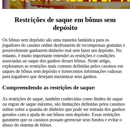
Restrições de saque em bônus sem
depósito
Os bônus sem depósito são uma maneira fantástica para os
jogadores de cassino online desfrutarem de recompensas gratuitas e
possivelmente ganharem dinheiro real sem fazer um depósito. No
entanto, é muito importante entender as restrições e condições
associadas ao saque dos ganhos desses bônus. Neste artigo,
exploramos as restrições mais comuns definidas pelos cassinos em
saques de bônus sem depósito e fornecemos informações valiosas
para jogadores que desejam maximizar seus ganhos.
Compreendendo as restrições de saque:
As restrições de saque, também conhecidas como limites de saque
ou regras de saque máximo, são limitações definidas pelos cassinos
online sobre a quantia de dinheiro que pode ser retirada dos ganhos
gerados com a ajuda de um bônus sem depósito. Essas restrições
garantem que os cassinos possam gerenciar seus fundos e evitar o
abuso do sistema de bônus.