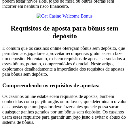
podem testar novos slots, jogos de mesa ou outras ofertas sem
incorrer em nenhum risco financeiro.
Requisitos de aposta para bônus sem
depósito
É comum que os cassinos online ofereçam bônus sem depósito, que
permitem aos jogadores aproveitar recompensas gratuitas sem fazer
um depósito. No entanto, existem requisitos de apostas associados a
esses bônus, portanto, compreendê-los é crucial. Neste artigo,
exploramos detalhadamente a importância dos requisitos de apostas
para bônus sem depósito.
Compreendendo os requisitos de apostas:
Os cassinos online estabelecem requisitos de apostas, também
conhecidos como playthroughs ou rollovers, que determinam o valor
das apostas que um jogador deve fazer antes que ele possa sacar
quaisquer ganhos gerados por um bônus sem depósito. Os cassinos
usam esses requisitos para garantir um jogo justo e evitar o abuso do
sistema de bônus.