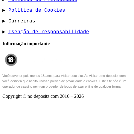
▶
Política de Cookies
▶ Carreiras
▶
Isenção de responsabilidade
Informação importante
Você deve ter pelo menos 18 anos para visitar este site.
Ao visitar o no-depositz.com,
você certifica que aceitou nossa política de privacidade e cookies.
Este site não é um
operador de cassino nem um provedor de jogos de azar online de qualquer forma.
Copyright © no-depositz.com 2016 – 2026