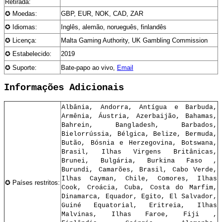
Retirada:
✪ Moedas:
GBP, EUR, NOK, CAD, ZAR
✪ Idiomas:
Inglês, alemão, norueguês, finlandês
✪ Licença:
Malta Gaming Authority, UK Gambling Commission
✪ Estabelecido:
2019
✪ Suporte:
Bate-papo ao vivo,
Email
Informações Adicionais
Albânia, Andorra, Antígua e Barbuda,
Armênia, Áustria, Azerbaijão, Bahamas,
Bahrein, Bangladesh, Barbados,
Bielorrússia, Bélgica, Belize, Bermuda,
Butão, Bósnia e Herzegovina, Botswana,
Brasil, Ilhas Virgens Britânicas,
Brunei, Bulgária, Burkina Faso ,
Burundi, Camarões, Brasil, Cabo Verde,
Ilhas Cayman, Chile, Comores, Ilhas
✪ Países restritos:
Cook, Croácia, Cuba, Costa do Marfim,
Dinamarca, Equador, Egito, El Salvador,
Guiné Equatorial, Eritreia, Ilhas
Malvinas, Ilhas Faroe, Fiji ,