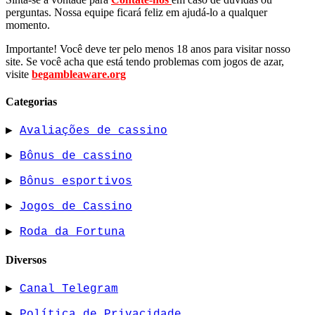
perguntas. Nossa equipe ficará feliz em ajudá-lo a qualquer
momento.
Importante! Você deve ter pelo menos 18 anos para visitar nosso
site. Se você acha que está tendo problemas com jogos de azar,
visite
begambleaware.org
Categorias
▶
Avaliações de cassino
▶
Bônus de cassino
▶
Bônus esportivos
▶
Jogos de Cassino
▶
Roda da Fortuna
Diversos
▶
Canal Telegram
▶
Política de Privacidade