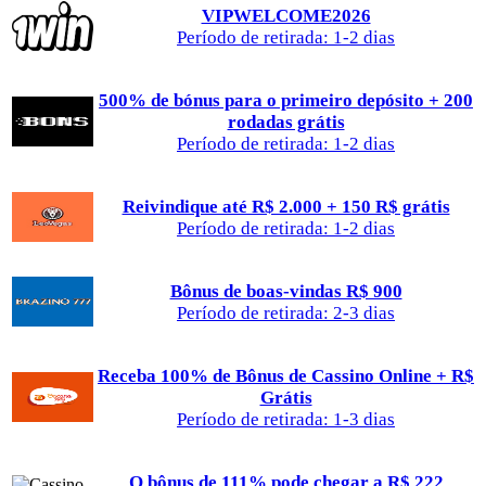
VIPWELCOME2026
Período de retirada: 1-2 dias
500% de bónus para o primeiro depósito + 200
rodadas grátis
Período de retirada: 1-2 dias
Reivindique até R$ 2.000 + 150 R$ grátis
Período de retirada: 1-2 dias
Bônus de boas-vindas R$ 900
Período de retirada: 2-3 dias
Receba 100% de Bônus de Cassino Online + R$
Grátis
Período de retirada: 1-3 dias
O bônus de 111% pode chegar a R$ 222