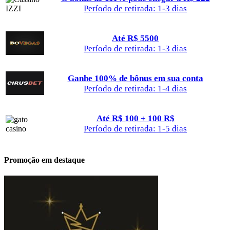
Período de retirada: 1-3 dias
Até R$ 5500
Período de retirada: 1-3 dias
Ganhe 100% de bônus em sua conta
Período de retirada: 1-4 dias
Até R$ 100 + 100 R$
Período de retirada: 1-5 dias
Promoção em destaque