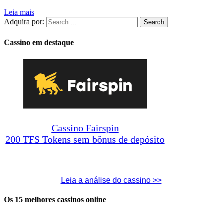
Leia mais
Adquira por:
Cassino em destaque
Cassino Fairspin
200 TFS Tokens sem bônus de depósito
Leia a análise do cassino >>
Os 15 melhores cassinos online