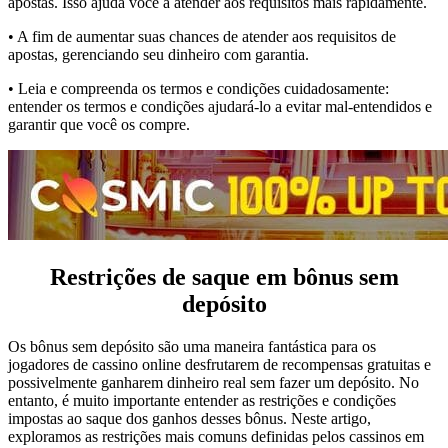
apostas. Isso ajuda você a atender aos requisitos mais rapidamente.
• A fim de aumentar suas chances de atender aos requisitos de
apostas, gerenciando seu dinheiro com garantia.
• Leia e compreenda os termos e condições cuidadosamente:
entender os termos e condições ajudará-lo a evitar mal-entendidos e
garantir que você os compre.
Restrições de saque em bônus sem
depósito
Os bônus sem depósito são uma maneira fantástica para os
jogadores de cassino online desfrutarem de recompensas gratuitas e
possivelmente ganharem dinheiro real sem fazer um depósito. No
entanto, é muito importante entender as restrições e condições
impostas ao saque dos ganhos desses bônus. Neste artigo,
exploramos as restrições mais comuns definidas pelos cassinos em