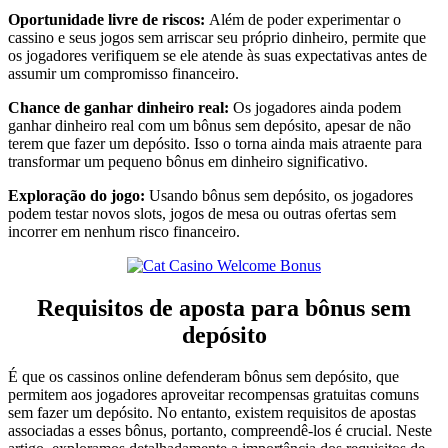
Oportunidade livre de riscos:
Além de poder experimentar o
cassino e seus jogos sem arriscar seu próprio dinheiro, permite que
os jogadores verifiquem se ele atende às suas expectativas antes de
assumir um compromisso financeiro.
Chance de ganhar dinheiro real:
Os jogadores ainda podem
ganhar dinheiro real com um bônus sem depósito, apesar de não
terem que fazer um depósito. Isso o torna ainda mais atraente para
transformar um pequeno bônus em dinheiro significativo.
Exploração do jogo:
Usando bônus sem depósito, os jogadores
podem testar novos slots, jogos de mesa ou outras ofertas sem
incorrer em nenhum risco financeiro.
Requisitos de aposta para bônus sem
depósito
É que os cassinos online defenderam bônus sem depósito, que
permitem aos jogadores aproveitar recompensas gratuitas comuns
sem fazer um depósito. No entanto, existem requisitos de apostas
associadas a esses bônus, portanto, compreendê-los é crucial. Neste