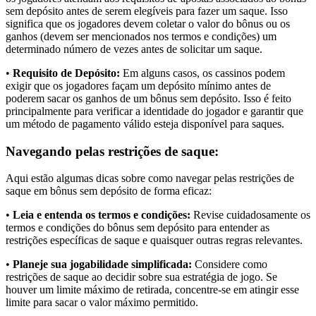
sem depósito antes de serem elegíveis para fazer um saque. Isso
significa que os jogadores devem coletar o valor do bônus ou os
ganhos (devem ser mencionados nos termos e condições) um
determinado número de vezes antes de solicitar um saque.
•
Requisito de Depósito:
Em alguns casos, os cassinos podem
exigir que os jogadores façam um depósito mínimo antes de
poderem sacar os ganhos de um bônus sem depósito. Isso é feito
principalmente para verificar a identidade do jogador e garantir que
um método de pagamento válido esteja disponível para saques.
Navegando pelas restrições de saque:
Aqui estão algumas dicas sobre como navegar pelas restrições de
saque em bônus sem depósito de forma eficaz:
•
Leia e entenda os termos e condições:
Revise cuidadosamente os
termos e condições do bônus sem depósito para entender as
restrições específicas de saque e quaisquer outras regras relevantes.
•
Planeje sua jogabilidade simplificada:
Considere como
restrições de saque ao decidir sobre sua estratégia de jogo. Se
houver um limite máximo de retirada, concentre-se em atingir esse
limite para sacar o valor máximo permitido.