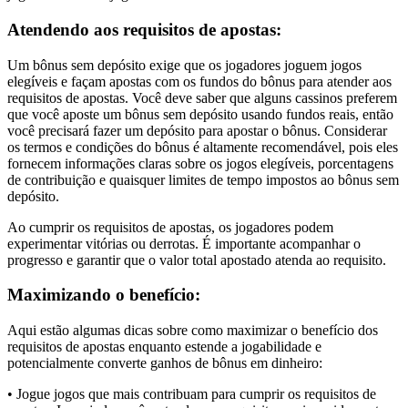
Atendendo aos requisitos de apostas:
Um bônus sem depósito exige que os jogadores joguem jogos
elegíveis e façam apostas com os fundos do bônus para atender aos
requisitos de apostas. Você deve saber que alguns cassinos preferem
que você aposte um bônus sem depósito usando fundos reais, então
você precisará fazer um depósito para apostar o bônus. Considerar
os termos e condições do bônus é altamente recomendável, pois eles
fornecem informações claras sobre os jogos elegíveis, porcentagens
de contribuição e quaisquer limites de tempo impostos ao bônus sem
depósito.
Ao cumprir os requisitos de apostas, os jogadores podem
experimentar vitórias ou derrotas. É importante acompanhar o
progresso e garantir que o valor total apostado atenda ao requisito.
Maximizando o benefício:
Aqui estão algumas dicas sobre como maximizar o benefício dos
requisitos de apostas enquanto estende a jogabilidade e
potencialmente converte ganhos de bônus em dinheiro:
• Jogue jogos que mais contribuam para cumprir os requisitos de