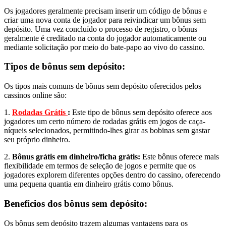
Os jogadores geralmente precisam inserir um código de bônus e
criar uma nova conta de jogador para reivindicar um bônus sem
depósito. Uma vez concluído o processo de registro, o bônus
geralmente é creditado na conta do jogador automaticamente ou
mediante solicitação por meio do bate-papo ao vivo do cassino.
Tipos de bônus sem depósito:
Os tipos mais comuns de bônus sem depósito oferecidos pelos
cassinos online são:
1.
Rodadas Grátis
:
Este tipo de bônus sem depósito oferece aos
jogadores um certo número de rodadas grátis em jogos de caça-
níqueis selecionados, permitindo-lhes girar as bobinas sem gastar
seu próprio dinheiro.
2.
Bônus grátis em dinheiro/ficha grátis:
Este bônus oferece mais
flexibilidade em termos de seleção de jogos e permite que os
jogadores explorem diferentes opções dentro do cassino, oferecendo
uma pequena quantia em dinheiro grátis como bônus.
Benefícios dos bônus sem depósito:
Os bônus sem depósito trazem algumas vantagens para os