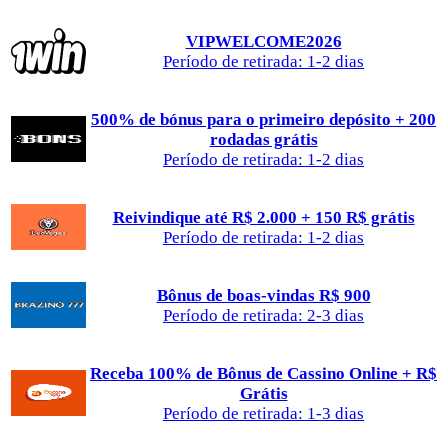
VIPWELCOME2026
Período de retirada: 1-2 dias
500% de bónus para o primeiro depósito + 200
rodadas grátis
Período de retirada: 1-2 dias
Reivindique até R$ 2.000 + 150 R$ grátis
Período de retirada: 1-2 dias
Bônus de boas-vindas R$ 900
Período de retirada: 2-3 dias
Receba 100% de Bônus de Cassino Online + R$
Grátis
Período de retirada: 1-3 dias