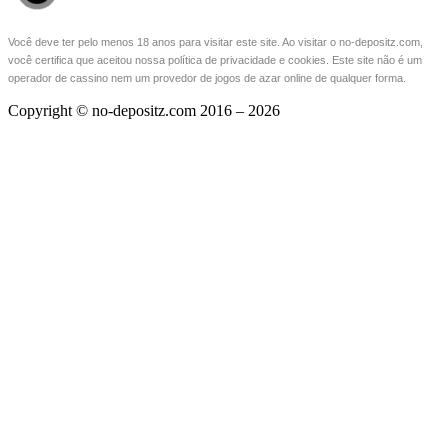
Você deve ter pelo menos 18 anos para visitar este site.
Ao visitar o no-depositz.com,
você certifica que aceitou nossa política de privacidade e cookies.
Este site não é um
operador de cassino nem um provedor de jogos de azar online de qualquer forma.
Copyright © no-depositz.com 2016 – 2026