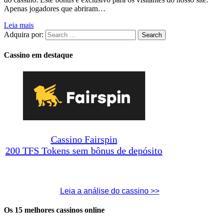
Apenas jogadores que abriram…
Leia mais
Adquira por:
Cassino em destaque
Cassino Fairspin
200 TFS Tokens sem bônus de depósito
Leia a análise do cassino >>
Os 15 melhores cassinos online