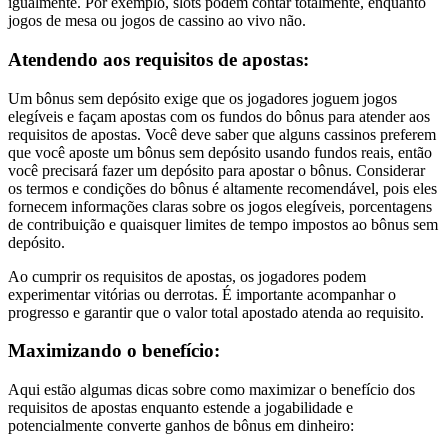
igualmente. Por exemplo, slots podem contar totalmente, enquanto
jogos de mesa ou jogos de cassino ao vivo não.
Atendendo aos requisitos de apostas:
Um bônus sem depósito exige que os jogadores joguem jogos
elegíveis e façam apostas com os fundos do bônus para atender aos
requisitos de apostas. Você deve saber que alguns cassinos preferem
que você aposte um bônus sem depósito usando fundos reais, então
você precisará fazer um depósito para apostar o bônus. Considerar
os termos e condições do bônus é altamente recomendável, pois eles
fornecem informações claras sobre os jogos elegíveis, porcentagens
de contribuição e quaisquer limites de tempo impostos ao bônus sem
depósito.
Ao cumprir os requisitos de apostas, os jogadores podem
experimentar vitórias ou derrotas. É importante acompanhar o
progresso e garantir que o valor total apostado atenda ao requisito.
Maximizando o benefício:
Aqui estão algumas dicas sobre como maximizar o benefício dos
requisitos de apostas enquanto estende a jogabilidade e
potencialmente converte ganhos de bônus em dinheiro: