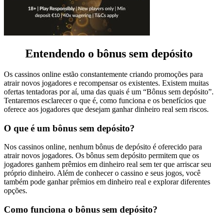
Entendendo o bônus sem depósito
Os cassinos online estão constantemente criando promoções para
atrair novos jogadores e recompensar os existentes. Existem muitas
ofertas tentadoras por aí, uma das quais é um “Bônus sem depósito”.
Tentaremos esclarecer o que é, como funciona e os benefícios que
oferece aos jogadores que desejam ganhar dinheiro real sem riscos.
O que é um bônus sem depósito?
Nos cassinos online, nenhum bônus de depósito é oferecido para
atrair novos jogadores. Os bônus sem depósito permitem que os
jogadores ganhem prêmios em dinheiro real sem ter que arriscar seu
próprio dinheiro. Além de conhecer o cassino e seus jogos, você
também pode ganhar prêmios em dinheiro real e explorar diferentes
opções.
Como funciona o bônus sem depósito?