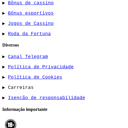
▶
Bônus de cassino
▶
Bônus esportivos
▶
Jogos de Cassino
▶
Roda da Fortuna
Diversos
▶
Canal Telegram
▶
Política de Privacidade
▶
Política de Cookies
▶ Carreiras
▶
Isenção de responsabilidade
Informação importante