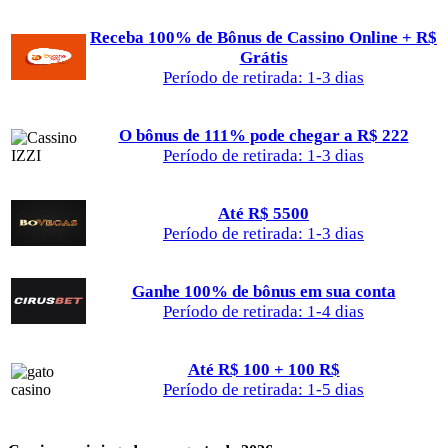
Receba 100% de Bônus de Cassino Online + R$
Grátis
Período de retirada: 1-3 dias
O bônus de 111% pode chegar a R$ 222
Período de retirada: 1-3 dias
Até R$ 5500
Período de retirada: 1-3 dias
Ganhe 100% de bônus em sua conta
Período de retirada: 1-4 dias
Até R$ 100 + 100 R$
Período de retirada: 1-5 dias