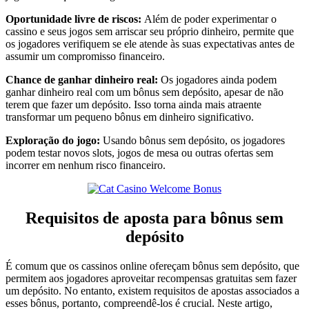
Oportunidade livre de riscos:
Além de poder experimentar o
cassino e seus jogos sem arriscar seu próprio dinheiro, permite que
os jogadores verifiquem se ele atende às suas expectativas antes de
assumir um compromisso financeiro.
Chance de ganhar dinheiro real:
Os jogadores ainda podem
ganhar dinheiro real com um bônus sem depósito, apesar de não
terem que fazer um depósito. Isso torna ainda mais atraente
transformar um pequeno bônus em dinheiro significativo.
Exploração do jogo:
Usando bônus sem depósito, os jogadores
podem testar novos slots, jogos de mesa ou outras ofertas sem
incorrer em nenhum risco financeiro.
Requisitos de aposta para bônus sem
depósito
É comum que os cassinos online ofereçam bônus sem depósito, que
permitem aos jogadores aproveitar recompensas gratuitas sem fazer
um depósito. No entanto, existem requisitos de apostas associados a
esses bônus, portanto, compreendê-los é crucial. Neste artigo,