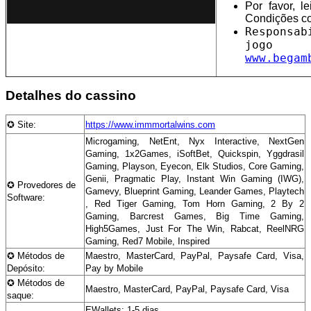
Por favor, l
Condições c
Responsa
jo
www.begam
Detalhes do cassino
✪ Site:
https://www.immmortalwins.com
Microgaming, NetEnt, Nyx Interactive, NextGen
Gaming, 1x2Games, iSoftBet, Quickspin, Yggdrasil
Gaming, Playson, Eyecon, Elk Studios, Core Gaming,
Genii, Pragmatic Play, Instant Win Gaming (IWG),
✪ Provedores de
Gamevy, Blueprint Gaming, Leander Games, Playtech
Software:
, Red Tiger Gaming, Tom Horn Gaming, 2 By 2
Gaming, Barcrest Games, Big Time Gaming,
High5Games, Just For The Win, Rabcat, ReelNRG
Gaming, Red7 Mobile, Inspired
✪ Métodos de
Maestro, MasterCard, PayPal, Paysafe Card, Visa,
Depósito:
Pay by Mobile
✪ Métodos de
Maestro, MasterCard, PayPal, Paysafe Card, Visa
saque:
EWallets: 1-5 dias