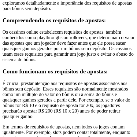
exploramos detalhadamente a importância dos requisitos de apostas
para bônus sem depósito.
Compreendendo os requisitos de apostas:
Os cassinos online estabelecem requisitos de apostas, também
conhecidos como playthroughs ou rollovers, que determinam o valor
das apostas que um jogador deve fazer antes que ele possa sacar
quaisquer ganhos gerados por um bônus sem depósito. Os cassinos
usam esses requisitos para garantir um jogo justo e evitar o abuso do
sistema de bônus.
Como funcionam os requisitos de apostas:
É crucial prestar atenção aos requisitos de apostas associados aos
bônus sem depósito. Esses requisitos são normalmente mostrados
como um múltiplo do valor do bônus ou a soma do bônus e
quaisquer ganhos gerados a partir dele. Por exemplo, se o valor do
bônus for R$ 10 e o requisito de aposta for 20x, os jogadores
precisarão apostar R$ 200 (R$ 10 x 20) antes de poder retirar
qualquer ganho.
Em termos de requisitos de apostas, nem todos os jogos contam
igualmente. Por exemplo, slots podem contar totalmente, enquanto