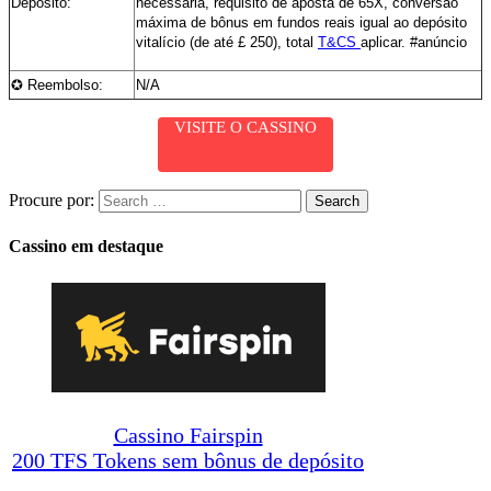
Depósito:
necessária, requisito de aposta de 65X, conversão
máxima de bônus em fundos reais igual ao depósito
vitalício (de até £ 250), total
T&CS
aplicar. #anúncio
✪ Reembolso:
N/A
VISITE O CASSINO
Procure por:
Cassino em destaque
Cassino Fairspin
200 TFS Tokens sem bônus de depósito