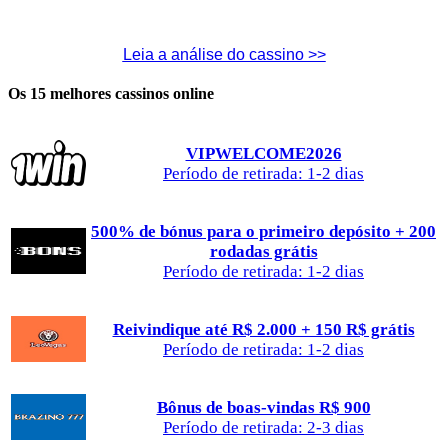
Leia a análise do cassino >>
Os 15 melhores cassinos online
VIPWELCOME2026
Período de retirada: 1-2 dias
500% de bónus para o primeiro depósito + 200
rodadas grátis
Período de retirada: 1-2 dias
Reivindique até R$ 2.000 + 150 R$ grátis
Período de retirada: 1-2 dias
Bônus de boas-vindas R$ 900
Período de retirada: 2-3 dias