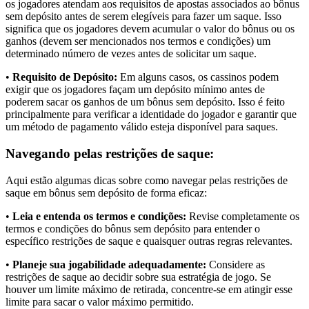
os jogadores atendam aos requisitos de apostas associados ao bônus
sem depósito antes de serem elegíveis para fazer um saque. Isso
significa que os jogadores devem acumular o valor do bônus ou os
ganhos (devem ser mencionados nos termos e condições) um
determinado número de vezes antes de solicitar um saque.
•
Requisito de Depósito:
Em alguns casos, os cassinos podem
exigir que os jogadores façam um depósito mínimo antes de
poderem sacar os ganhos de um bônus sem depósito. Isso é feito
principalmente para verificar a identidade do jogador e garantir que
um método de pagamento válido esteja disponível para saques.
Navegando pelas restrições de saque:
Aqui estão algumas dicas sobre como navegar pelas restrições de
saque em bônus sem depósito de forma eficaz:
•
Leia e entenda os termos e condições:
Revise completamente os
termos e condições do bônus sem depósito para entender o
específico restrições de saque e quaisquer outras regras relevantes.
•
Planeje sua jogabilidade adequadamente:
Considere as
restrições de saque ao decidir sobre sua estratégia de jogo. Se
houver um limite máximo de retirada, concentre-se em atingir esse
limite para sacar o valor máximo permitido.