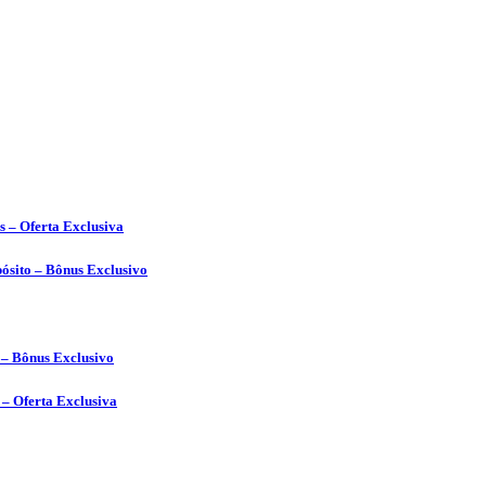
s – Oferta Exclusiva
ósito – Bônus Exclusivo
 – Bônus Exclusivo
– Oferta Exclusiva