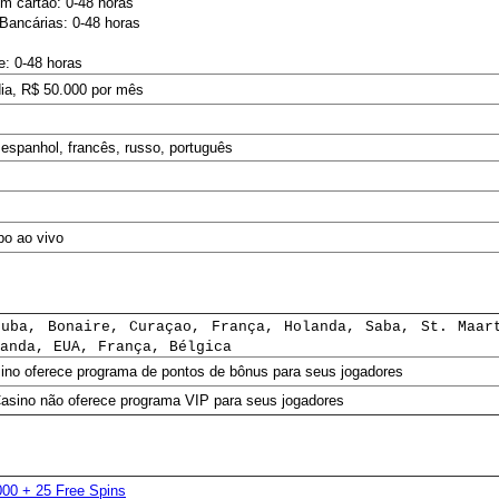
 cartão: 0-48 horas
Bancárias: 0-48 horas
: 0-48 horas
dia, R$ 50.000 por mês
 espanhol, francês, russo, português
po ao vivo
ruba, Bonaire, Curaçao, França, Holanda, Saba, St. Maar
anda, EUA, França, Bélgica
no oferece programa de pontos de bônus para seus jogadores
asino não oferece programa VIP para seus jogadores
00 + 25 Free Spins