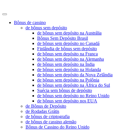
no-depositz
Bônus de cassino
de bônus sem depósito
de bônus sem depósito na Austrália
Bônus Sem Depósito Brasil
de bônus sem depósito no Canadá
Finlândia de bônus sem depósito
de bônus sem depósito na França
de bônus sem depósito na Alemanha
de bônus sem depósito na Índia
de bônus sem depósito na Holanda
de bônus sem depósito da Nova Zelândia
de bônus sem depósito na Polônia
de bônus sem depósito na África do Sul
Suécia sem bônus de depósito
de bônus sem depósito no Reino Unido
de bônus sem depósito nos EUA
de Bônus de Depósito
de Rodadas Grátis
de bônus de criptografia
de bônus de cassino alemão
Bônus de Cassino do Reino Unido