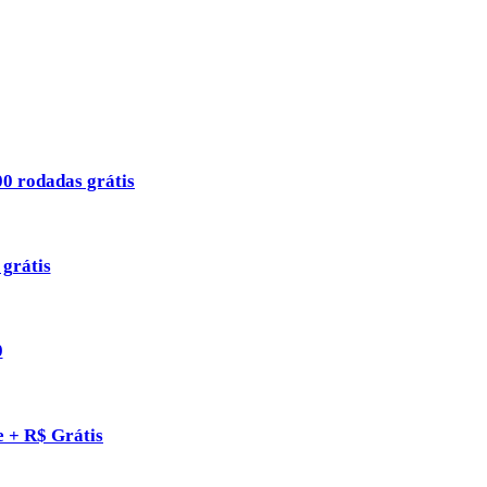
00 rodadas grátis
 grátis
0
 + R$ Grátis