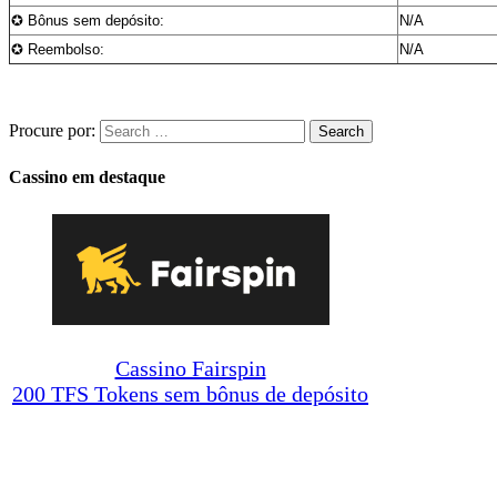
✪ Bônus sem depósito:
N/A
✪ Reembolso:
N/A
Procure por:
Cassino em destaque
Cassino Fairspin
200 TFS Tokens sem bônus de depósito