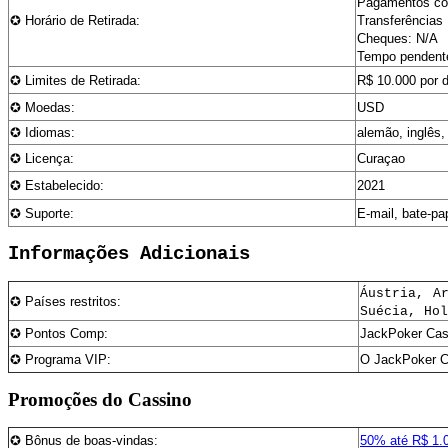
Pagamentos com
✪ Horário de Retirada:
Transferências 
Cheques: N/A
Tempo pendente
✪ Limites de Retirada:
R$ 10.000 por 
✪ Moedas:
USD
✪ Idiomas:
alemão, inglês,
✪ Licença:
Curaçao
✪ Estabelecido:
2021
✪ Suporte:
E-mail, bate-pa
Informações Adicionais
Áustria, A
✪ Países restritos:
Suécia, Hol
✪ Pontos Comp:
JackPoker Casi
✪ Programa VIP:
O JackPoker C
Promoções do Cassino
✪ Bônus de boas-vindas:
50% até R$ 1.0