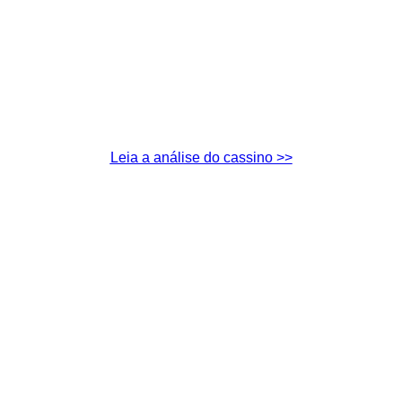
Leia a análise do cassino >>