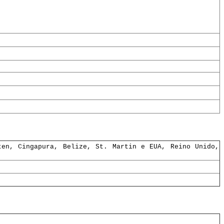
ten, Cingapura, Belize, St. Martin e EUA, Reino Unido,