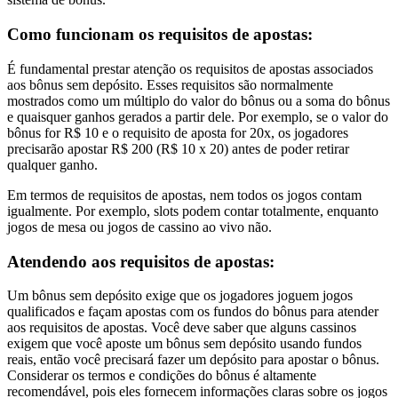
Como funcionam os requisitos de apostas:
É fundamental prestar atenção os requisitos de apostas associados
aos bônus sem depósito. Esses requisitos são normalmente
mostrados como um múltiplo do valor do bônus ou a soma do bônus
e quaisquer ganhos gerados a partir dele. Por exemplo, se o valor do
bônus for R$ 10 e o requisito de aposta for 20x, os jogadores
precisarão apostar R$ 200 (R$ 10 x 20) antes de poder retirar
qualquer ganho.
Em termos de requisitos de apostas, nem todos os jogos contam
igualmente. Por exemplo, slots podem contar totalmente, enquanto
jogos de mesa ou jogos de cassino ao vivo não.
Atendendo aos requisitos de apostas:
Um bônus sem depósito exige que os jogadores joguem jogos
qualificados e façam apostas com os fundos do bônus para atender
aos requisitos de apostas. Você deve saber que alguns cassinos
exigem que você aposte um bônus sem depósito usando fundos
reais, então você precisará fazer um depósito para apostar o bônus.
Considerar os termos e condições do bônus é altamente
recomendável, pois eles fornecem informações claras sobre os jogos