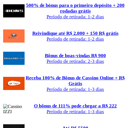
500% de bónus para o primeiro depósito + 200
rodadas grátis
Período de retirada: 1-2 dias
Reivindique até R$ 2.000 + 150 R$ grátis
Período de retirada: 1-2 dias
Bônus de boas-vindas R$ 900
Período de retirada: 2-3 dias
Receba 100% de Bônus de Cassino Online + R$
Grátis
Período de retirada: 1-3 dias
O bônus de 111% pode chegar a R$ 222
Período de retirada: 1-3 dias