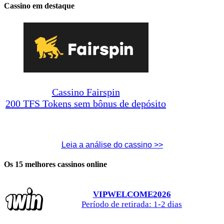
Cassino em destaque
Cassino Fairspin
200 TFS Tokens sem bônus de depósito
Leia a análise do cassino >>
Os 15 melhores cassinos online
VIPWELCOME2026
Período de retirada: 1-2 dias