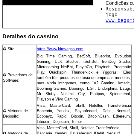
Condições c
Responsa
jo
www.begam
Detalhes do cassino
✪ Site:
https://www.kimvegas.com
Big Time Gaming, BetSoft, Blueprint, Evolution
Gaming, ELK Studios, iSoftBet, IronDog Studio,
Microgaming NetEnt, Play’nGo, Playtech, Pragmatic
Play, Quickspin, Thunderkick e Yggdrasil. Eles
✪ Provedores de
também têm produtos cortesia de empresas menores,
Software:
mas ainda intrigantes, como 1×2 Gaming, Amatic,
Booming Games, Booongo, EGT, Endorphina, Ezugi,
Mr Slotty, NoLimit City, Platipus, Spinomenal,
Playson e Vivo Gaming
Visa, MasterCard, Skrill, Neteller, Transferência
✪ Métodos de
Bancária, Yandex, Paysafecard, IDebit, Neosurf,
Depósito:
Ecopayz, Rapid, Bitcoin, BitcoinCash, Ethereum,
Litecoin, Dogecoin, Tether
Visa, MasterCard, Skrill, Neteller, Transferência
✪ Métodos de
Bancária, Yandex, Paysafecard, IDebit, Neosurf,