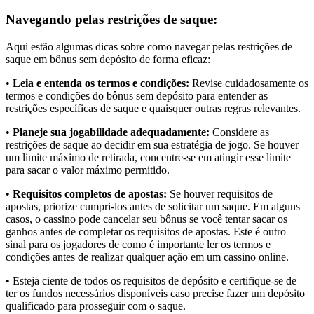
Navegando pelas restrições de saque:
Aqui estão algumas dicas sobre como navegar pelas restrições de
saque em bônus sem depósito de forma eficaz:
•
Leia e entenda os termos e condições:
Revise cuidadosamente os
termos e condições do bônus sem depósito para entender as
restrições específicas de saque e quaisquer outras regras relevantes.
•
Planeje sua jogabilidade adequadamente:
Considere as
restrições de saque ao decidir em sua estratégia de jogo. Se houver
um limite máximo de retirada, concentre-se em atingir esse limite
para sacar o valor máximo permitido.
•
Requisitos completos de apostas:
Se houver requisitos de
apostas, priorize cumpri-los antes de solicitar um saque. Em alguns
casos, o cassino pode cancelar seu bônus se você tentar sacar os
ganhos antes de completar os requisitos de apostas. Este é outro
sinal para os jogadores de como é importante ler os termos e
condições antes de realizar qualquer ação em um cassino online.
• Esteja ciente de todos os requisitos de depósito e certifique-se de
ter os fundos necessários disponíveis caso precise fazer um depósito
qualificado para prosseguir com o saque.