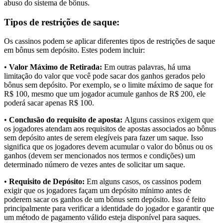
abuso do sistema de bônus.
Tipos de restrições de saque:
Os cassinos podem se aplicar diferentes tipos de restrições de saque
em bônus sem depósito. Estes podem incluir:
•
Valor Máximo de Retirada:
Em outras palavras, há uma
limitação do valor que você pode sacar dos ganhos gerados pelo
bônus sem depósito. Por exemplo, se o limite máximo de saque for
R$ 100, mesmo que um jogador acumule ganhos de R$ 200, ele
poderá sacar apenas R$ 100.
•
Conclusão do requisito de aposta:
Alguns cassinos exigem que
os jogadores atendam aos requisitos de apostas associados ao bônus
sem depósito antes de serem elegíveis para fazer um saque. Isso
significa que os jogadores devem acumular o valor do bônus ou os
ganhos (devem ser mencionados nos termos e condições) um
determinado número de vezes antes de solicitar um saque.
•
Requisito de Depósito:
Em alguns casos, os cassinos podem
exigir que os jogadores façam um depósito mínimo antes de
poderem sacar os ganhos de um bônus sem depósito. Isso é feito
principalmente para verificar a identidade do jogador e garantir que
um método de pagamento válido esteja disponível para saques.