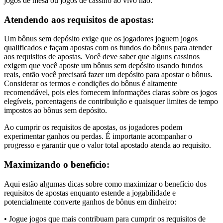
jogos de mesa ou jogos de cassino ao vivo não.
Atendendo aos requisitos de apostas:
Um bônus sem depósito exige que os jogadores joguem jogos
qualificados e façam apostas com os fundos do bônus para atender
aos requisitos de apostas. Você deve saber que alguns cassinos
exigem que você aposte um bônus sem depósito usando fundos
reais, então você precisará fazer um depósito para apostar o bônus.
Considerar os termos e condições do bônus é altamente
recomendável, pois eles fornecem informações claras sobre os jogos
elegíveis, porcentagens de contribuição e quaisquer limites de tempo
impostos ao bônus sem depósito.
Ao cumprir os requisitos de apostas, os jogadores podem
experimentar ganhos ou perdas. É importante acompanhar o
progresso e garantir que o valor total apostado atenda ao requisito.
Maximizando o benefício:
Aqui estão algumas dicas sobre como maximizar o benefício dos
requisitos de apostas enquanto estende a jogabilidade e
potencialmente converte ganhos de bônus em dinheiro:
• Jogue jogos que mais contribuam para cumprir os requisitos de