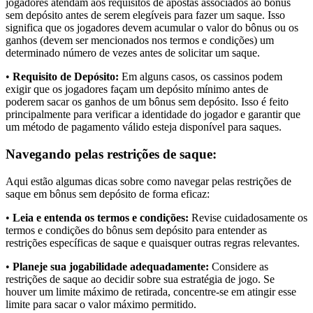
jogadores atendam aos requisitos de apostas associados ao bônus
sem depósito antes de serem elegíveis para fazer um saque. Isso
significa que os jogadores devem acumular o valor do bônus ou os
ganhos (devem ser mencionados nos termos e condições) um
determinado número de vezes antes de solicitar um saque.
•
Requisito de Depósito:
Em alguns casos, os cassinos podem
exigir que os jogadores façam um depósito mínimo antes de
poderem sacar os ganhos de um bônus sem depósito. Isso é feito
principalmente para verificar a identidade do jogador e garantir que
um método de pagamento válido esteja disponível para saques.
Navegando pelas restrições de saque:
Aqui estão algumas dicas sobre como navegar pelas restrições de
saque em bônus sem depósito de forma eficaz:
•
Leia e entenda os termos e condições:
Revise cuidadosamente os
termos e condições do bônus sem depósito para entender as
restrições específicas de saque e quaisquer outras regras relevantes.
•
Planeje sua jogabilidade adequadamente:
Considere as
restrições de saque ao decidir sobre sua estratégia de jogo. Se
houver um limite máximo de retirada, concentre-se em atingir esse
limite para sacar o valor máximo permitido.