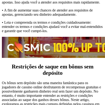
apostas. Isso ajuda você a atender aos requisitos mais rapidamente.
• A fim de aumentar suas chances de atender aos requisitos de
apostas, gerenciando seu dinheiro adequadamente.
• Leia e compreenda os termos e condições cuidadosamente:
entender os termos e condições ajudará você a evitar mal-entendidos
e garantir que você cumpri-los.
Restrições de saque em bônus sem
depósito
Os bônus sem depósito são uma maneira fantástica para os
jogadores de cassino online desfrutarem de recompensas gratuitas e
possivelmente ganharem dinheiro real sem fazer um depósito. No
entanto, é muito importante entender as restrições e condições
associadas ao saque dos ganhos desses bônus. Neste artigo,
exploramos as restrições mais comuns definidas pelos cassinos em