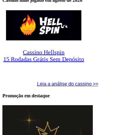
Cassino mais jogado em agosto de 2026
Cassino Hellspin
15 Rodadas Grátis Sem Depósito
Leia a análise do cassino >>
Promoção em destaque