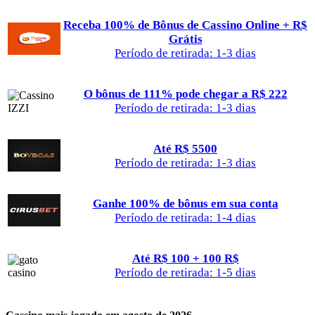
Receba 100% de Bônus de Cassino Online + R$
Grátis
Período de retirada: 1-3 dias
O bônus de 111% pode chegar a R$ 222
Período de retirada: 1-3 dias
Até R$ 5500
Período de retirada: 1-3 dias
Ganhe 100% de bônus em sua conta
Período de retirada: 1-4 dias
Até R$ 100 + 100 R$
Período de retirada: 1-5 dias