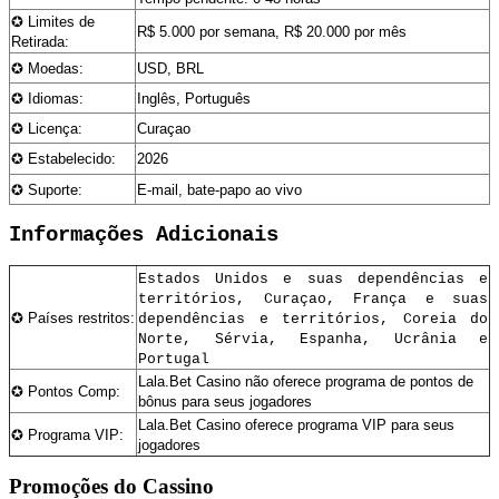
✪ Limites de
R$ 5.000 por semana, R$ 20.000 por mês
Retirada:
✪ Moedas:
USD, BRL
✪ Idiomas:
Inglês, Português
✪ Licença:
Curaçao
✪ Estabelecido:
2026
✪ Suporte:
E-mail, bate-papo ao vivo
Informações Adicionais
Estados Unidos e suas dependências e
territórios, Curaçao, França e suas
✪ Países restritos:
dependências e territórios, Coreia do
Norte, Sérvia, Espanha, Ucrânia e
Portugal
Lala.Bet Casino não oferece programa de pontos de
✪ Pontos Comp:
bônus para seus jogadores
Lala.Bet Casino oferece programa VIP para seus
✪ Programa VIP:
jogadores
Promoções do Cassino