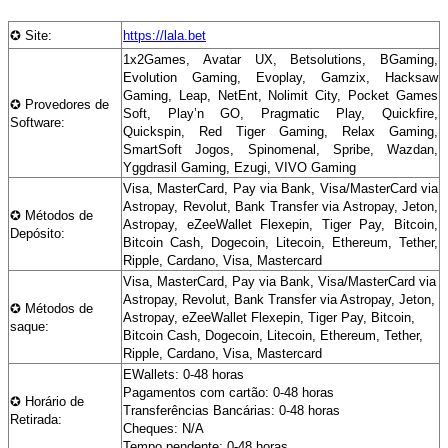
✪ Site:
https://lala.bet
1x2Games, Avatar UX, Betsolutions, BGaming,
Evolution Gaming, Evoplay, Gamzix, Hacksaw
Gaming, Leap, NetEnt, Nolimit City, Pocket Games
✪ Provedores de
Soft, Play’n GO, Pragmatic Play, Quickfire,
Software:
Quickspin, Red Tiger Gaming, Relax Gaming,
SmartSoft Jogos, Spinomenal, Spribe, Wazdan,
Yggdrasil Gaming, Ezugi, VIVO Gaming
Visa, MasterCard, Pay via Bank, Visa/MasterCard via
Astropay, Revolut, Bank Transfer via Astropay, Jeton,
✪ Métodos de
Astropay, eZeeWallet Flexepin, Tiger Pay, Bitcoin,
Depósito:
Bitcoin Cash, Dogecoin, Litecoin, Ethereum, Tether,
Ripple, Cardano, Visa, Mastercard
Visa, MasterCard, Pay via Bank, Visa/MasterCard via
Astropay, Revolut, Bank Transfer via Astropay, Jeton,
✪ Métodos de
Astropay, eZeeWallet Flexepin, Tiger Pay, Bitcoin,
saque:
Bitcoin Cash, Dogecoin, Litecoin, Ethereum, Tether,
Ripple, Cardano, Visa, Mastercard
EWallets: 0-48 horas
Pagamentos com cartão: 0-48 horas
✪ Horário de
Transferências Bancárias: 0-48 horas
Retirada:
Cheques: N/A
Tempo pendente: 0-48 horas