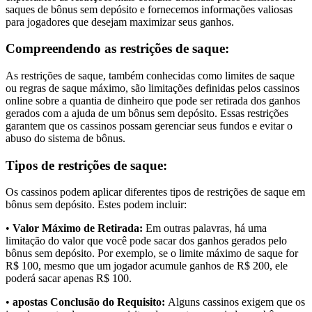
saques de bônus sem depósito e fornecemos informações valiosas
para jogadores que desejam maximizar seus ganhos.
Compreendendo as restrições de saque:
As restrições de saque, também conhecidas como limites de saque
ou regras de saque máximo, são limitações definidas pelos cassinos
online sobre a quantia de dinheiro que pode ser retirada dos ganhos
gerados com a ajuda de um bônus sem depósito. Essas restrições
garantem que os cassinos possam gerenciar seus fundos e evitar o
abuso do sistema de bônus.
Tipos de restrições de saque:
Os cassinos podem aplicar diferentes tipos de restrições de saque em
bônus sem depósito. Estes podem incluir:
•
Valor Máximo de Retirada:
Em outras palavras, há uma
limitação do valor que você pode sacar dos ganhos gerados pelo
bônus sem depósito. Por exemplo, se o limite máximo de saque for
R$ 100, mesmo que um jogador acumule ganhos de R$ 200, ele
poderá sacar apenas R$ 100.
•
apostas Conclusão do Requisito:
Alguns cassinos exigem que os