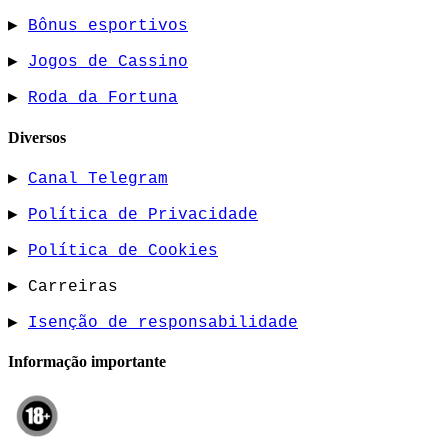
▶
Bônus esportivos
▶
Jogos de Cassino
▶
Roda da Fortuna
Diversos
▶
Canal Telegram
▶
Política de Privacidade
▶
Política de Cookies
▶ Carreiras
▶
Isenção de responsabilidade
Informação importante