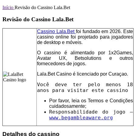
Início
Revisão do Cassino Lala.Bet
Revisão do Cassino Lala.Bet
Cassino Lala.Bet
foi fundado em 2026. Este
cassino online foi projetado para jogadores
de desktop e móveis.
O cassino é alimentado por
1x2Games,
Avatar UX, Betsolutions e outros
fornecedores de jogos.
Lala.Bet Casino é licenciado por Curaçao.
Você deve ter pelo menos 18
anos para visitar este cassino
Por favor, leia os Termos e Condições
cuidadosamente;
Responsabilidade do jogo –
www.begambleaware.org
Detalhes do cassino