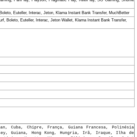
Boleto, Euteller, Interac, Jeton, Klarna Instant Bank Transfer, MuchBetter
f, Boleto, Euteller, Interac, Jeton Wallet, Klarna Instant Bank Transfer,
man, Cuba, Chipre, França, Guiana Francesa, Polinésia
sey, Guiana, Hong Kong, Hungria, Irã, Iraque, Ilha de