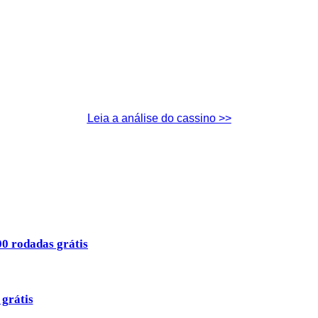
Leia a análise do cassino >>
00 rodadas grátis
 grátis