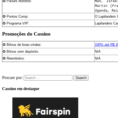
✪ Países restritos:
Man, Israe
Martin (Fr
Uganda, Rei
✪ Pontos Comp:
O Lapilanders 
✪ Programa VIP:
Lapilanders Ca
Promoções do Cassino
✪ Bônus de boas-vindas:
100% até R$ 2
✪ Bônus sem depósito:
N/A
✪ Reembolso:
N/A
Procure por:
Cassino em destaque