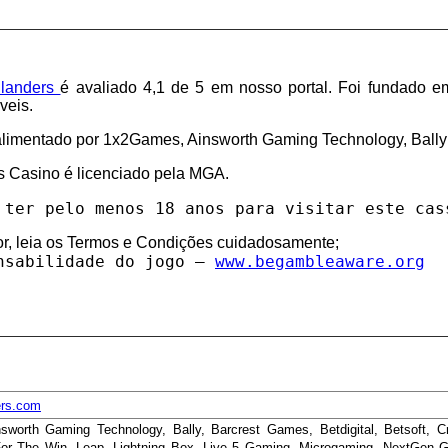
ilanders
é avaliado 4,1 de 5 em nosso portal. Foi fundado em
veis.
alimentado por
1x2Games, Ainsworth Gaming Technology, Bally 
s Casino é licenciado pela MGA.
 ter pelo menos 18 anos para visitar este cas
or, leia os Termos e Condições cuidadosamente;
nsabilidade do jogo –
www.begambleaware.org
ders.com
worth Gaming Technology, Bally, Barcrest Games, Betdigital, Betsoft, 
For The Win, Leap, Lightning Box, Live 5 Gaming, Microgaming, NextGen G