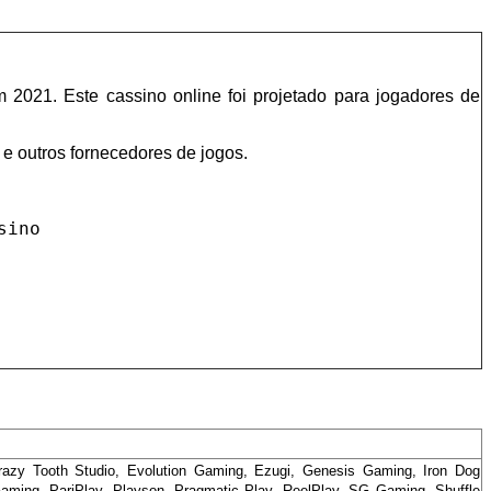
 2021. Este cassino online foi projetado para jogadores de
e outros fornecedores de jogos.
sino
Crazy Tooth Studio, Evolution Gaming, Ezugi, Genesis Gaming, Iron Dog
aming, PariPlay, Playson, Pragmatic Play, ReelPlay, SG Gaming, Shuffle