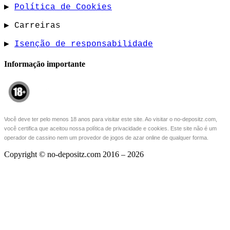
▶
Política de Cookies
▶ Carreiras
▶
Isenção de responsabilidade
Informação importante
Você deve ter pelo menos 18 anos para visitar este site.
Ao visitar o no-depositz.com,
você certifica que aceitou nossa política de privacidade e cookies.
Este site não é um
operador de cassino nem um provedor de jogos de azar online de qualquer forma.
Copyright © no-depositz.com 2016 – 2026