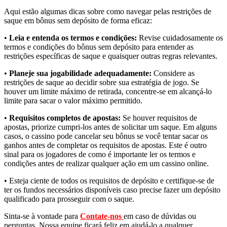
Aqui estão algumas dicas sobre como navegar pelas restrições de
saque em bônus sem depósito de forma eficaz:
•
Leia e entenda os termos e condições:
Revise cuidadosamente os
termos e condições do bônus sem depósito para entender as
restrições específicas de saque e quaisquer outras regras relevantes.
•
Planeje sua jogabilidade adequadamente:
Considere as
restrições de saque ao decidir sobre sua estratégia de jogo. Se
houver um limite máximo de retirada, concentre-se em alcançá-lo
limite para sacar o valor máximo permitido.
•
Requisitos completos de apostas:
Se houver requisitos de
apostas, priorize cumpri-los antes de solicitar um saque. Em alguns
casos, o cassino pode cancelar seu bônus se você tentar sacar os
ganhos antes de completar os requisitos de apostas. Este é outro
sinal para os jogadores de como é importante ler os termos e
condições antes de realizar qualquer ação em um cassino online.
• Esteja ciente de todos os requisitos de depósito e certifique-se de
ter os fundos necessários disponíveis caso precise fazer um depósito
qualificado para prosseguir com o saque.
Sinta-se à vontade para
Contate-nos
em caso de dúvidas ou
perguntas. Nossa equipe ficará feliz em ajudá-lo a qualquer