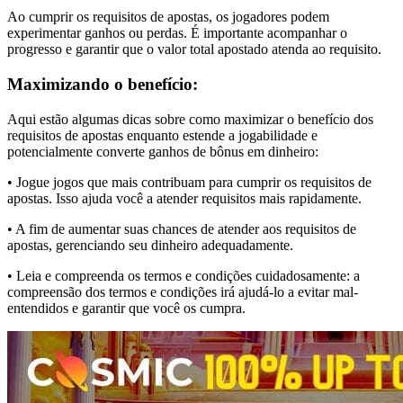
Ao cumprir os requisitos de apostas, os jogadores podem
experimentar ganhos ou perdas. É importante acompanhar o
progresso e garantir que o valor total apostado atenda ao requisito.
Maximizando o benefício:
Aqui estão algumas dicas sobre como maximizar o benefício dos
requisitos de apostas enquanto estende a jogabilidade e
potencialmente converte ganhos de bônus em dinheiro:
• Jogue jogos que mais contribuam para cumprir os requisitos de
apostas. Isso ajuda você a atender requisitos mais rapidamente.
• A fim de aumentar suas chances de atender aos requisitos de
apostas, gerenciando seu dinheiro adequadamente.
• Leia e compreenda os termos e condições cuidadosamente: a
compreensão dos termos e condições irá ajudá-lo a evitar mal-
entendidos e garantir que você os cumpra.