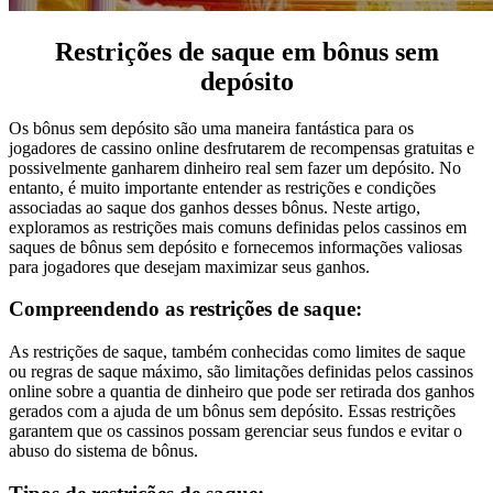
Restrições de saque em bônus sem
depósito
Os bônus sem depósito são uma maneira fantástica para os
jogadores de cassino online desfrutarem de recompensas gratuitas e
possivelmente ganharem dinheiro real sem fazer um depósito. No
entanto, é muito importante entender as restrições e condições
associadas ao saque dos ganhos desses bônus. Neste artigo,
exploramos as restrições mais comuns definidas pelos cassinos em
saques de bônus sem depósito e fornecemos informações valiosas
para jogadores que desejam maximizar seus ganhos.
Compreendendo as restrições de saque:
As restrições de saque, também conhecidas como limites de saque
ou regras de saque máximo, são limitações definidas pelos cassinos
online sobre a quantia de dinheiro que pode ser retirada dos ganhos
gerados com a ajuda de um bônus sem depósito. Essas restrições
garantem que os cassinos possam gerenciar seus fundos e evitar o
abuso do sistema de bônus.