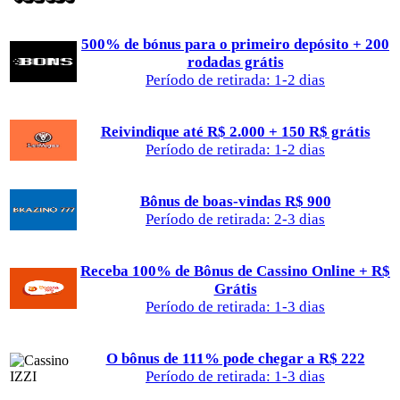
500% de bónus para o primeiro depósito + 200
rodadas grátis
Período de retirada: 1-2 dias
Reivindique até R$ 2.000 + 150 R$ grátis
Período de retirada: 1-2 dias
Bônus de boas-vindas R$ 900
Período de retirada: 2-3 dias
Receba 100% de Bônus de Cassino Online + R$
Grátis
Período de retirada: 1-3 dias
O bônus de 111% pode chegar a R$ 222
Período de retirada: 1-3 dias