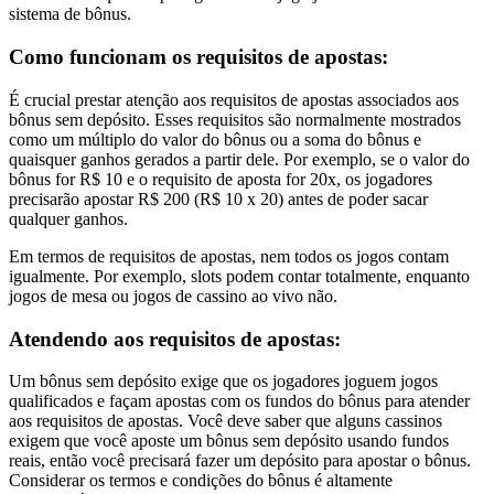
sistema de bônus.
Como funcionam os requisitos de apostas:
É crucial prestar atenção aos requisitos de apostas associados aos
bônus sem depósito. Esses requisitos são normalmente mostrados
como um múltiplo do valor do bônus ou a soma do bônus e
quaisquer ganhos gerados a partir dele. Por exemplo, se o valor do
bônus for R$ 10 e o requisito de aposta for 20x, os jogadores
precisarão apostar R$ 200 (R$ 10 x 20) antes de poder sacar
qualquer ganhos.
Em termos de requisitos de apostas, nem todos os jogos contam
igualmente. Por exemplo, slots podem contar totalmente, enquanto
jogos de mesa ou jogos de cassino ao vivo não.
Atendendo aos requisitos de apostas:
Um bônus sem depósito exige que os jogadores joguem jogos
qualificados e façam apostas com os fundos do bônus para atender
aos requisitos de apostas. Você deve saber que alguns cassinos
exigem que você aposte um bônus sem depósito usando fundos
reais, então você precisará fazer um depósito para apostar o bônus.
Considerar os termos e condições do bônus é altamente