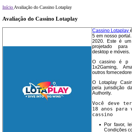
Início
Avaliação do Cassino Lotaplay
Avaliação do Cassino Lotaplay
Cassino Lotaplay
5 em nosso portal
2020. Este é um 
projetado para
desktop e móveis.
O cassino é p
1x2Gaming, Ama
outros fornecedore
O Lotaplay Casin
pela jurisdição 
Authority.
Você deve te
18 anos para 
cassino
Por favor, l
Condições c