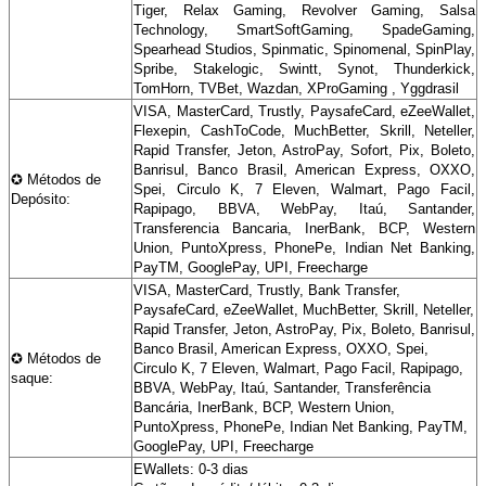
Tiger, Relax Gaming, Revolver Gaming, Salsa
Technology, SmartSoftGaming, SpadeGaming,
Spearhead Studios, Spinmatic, Spinomenal, SpinPlay,
Spribe, Stakelogic, Swintt, Synot, Thunderkick,
TomHorn, TVBet, Wazdan, XProGaming , Yggdrasil
VISA, MasterCard, Trustly, PaysafeCard, eZeeWallet,
Flexepin, CashToCode, MuchBetter, Skrill, Neteller,
Rapid Transfer, Jeton, AstroPay, Sofort, Pix, Boleto,
Banrisul, Banco Brasil, American Express, OXXO,
✪ Métodos de
Spei, Circulo K, 7 Eleven, Walmart, Pago Facil,
Depósito:
Rapipago, BBVA, WebPay, Itaú, Santander,
Transferencia Bancaria, InerBank, BCP, Western
Union, PuntoXpress, PhonePe, Indian Net Banking,
PayTM, GooglePay, UPI, Freecharge
VISA, MasterCard, Trustly, Bank Transfer,
PaysafeCard, eZeeWallet, MuchBetter, Skrill, Neteller,
Rapid Transfer, Jeton, AstroPay, Pix, Boleto, Banrisul,
Banco Brasil, American Express, OXXO, Spei,
✪ Métodos de
Circulo K, 7 Eleven, Walmart, Pago Facil, Rapipago,
saque:
BBVA, WebPay, Itaú, Santander, Transferência
Bancária, InerBank, BCP, Western Union,
PuntoXpress, PhonePe, Indian Net Banking, PayTM,
GooglePay, UPI, Freecharge
EWallets: 0-3 dias