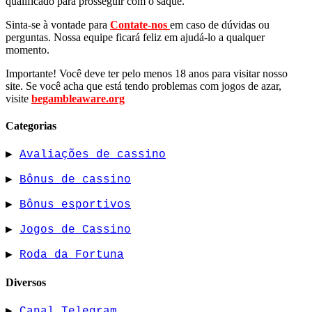
qualificado para prosseguir com o saque.
Sinta-se à vontade para
Contate-nos
em caso de dúvidas ou
perguntas. Nossa equipe ficará feliz em ajudá-lo a qualquer
momento.
Importante! Você deve ter pelo menos 18 anos para visitar nosso
site. Se você acha que está tendo problemas com jogos de azar,
visite
begambleaware.org
Categorias
▶
Avaliações de cassino
▶
Bônus de cassino
▶
Bônus esportivos
▶
Jogos de Cassino
▶
Roda da Fortuna
Diversos
▶
Canal Telegram