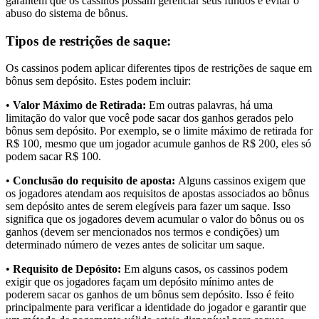
garantem que os cassinos possam gerenciar seus fundos e evitar o
abuso do sistema de bônus.
Tipos de restrições de saque:
Os cassinos podem aplicar diferentes tipos de restrições de saque em
bônus sem depósito. Estes podem incluir:
•
Valor Máximo de Retirada:
Em outras palavras, há uma
limitação do valor que você pode sacar dos ganhos gerados pelo
bônus sem depósito. Por exemplo, se o limite máximo de retirada for
R$ 100, mesmo que um jogador acumule ganhos de R$ 200, eles só
podem sacar R$ 100.
•
Conclusão do requisito de aposta:
Alguns cassinos exigem que
os jogadores atendam aos requisitos de apostas associados ao bônus
sem depósito antes de serem elegíveis para fazer um saque. Isso
significa que os jogadores devem acumular o valor do bônus ou os
ganhos (devem ser mencionados nos termos e condições) um
determinado número de vezes antes de solicitar um saque.
•
Requisito de Depósito:
Em alguns casos, os cassinos podem
exigir que os jogadores façam um depósito mínimo antes de
poderem sacar os ganhos de um bônus sem depósito. Isso é feito
principalmente para verificar a identidade do jogador e garantir que