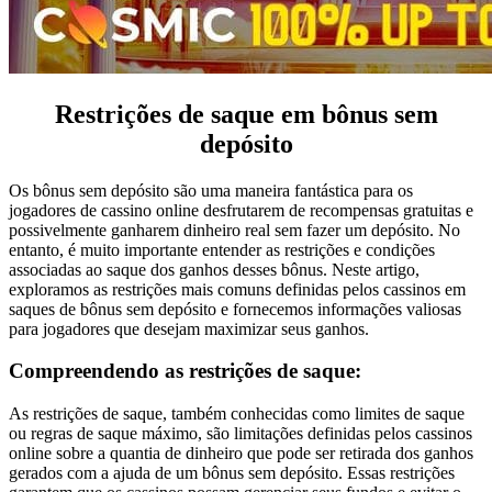
Restrições de saque em bônus sem
depósito
Os bônus sem depósito são uma maneira fantástica para os
jogadores de cassino online desfrutarem de recompensas gratuitas e
possivelmente ganharem dinheiro real sem fazer um depósito. No
entanto, é muito importante entender as restrições e condições
associadas ao saque dos ganhos desses bônus. Neste artigo,
exploramos as restrições mais comuns definidas pelos cassinos em
saques de bônus sem depósito e fornecemos informações valiosas
para jogadores que desejam maximizar seus ganhos.
Compreendendo as restrições de saque:
As restrições de saque, também conhecidas como limites de saque
ou regras de saque máximo, são limitações definidas pelos cassinos
online sobre a quantia de dinheiro que pode ser retirada dos ganhos
gerados com a ajuda de um bônus sem depósito. Essas restrições