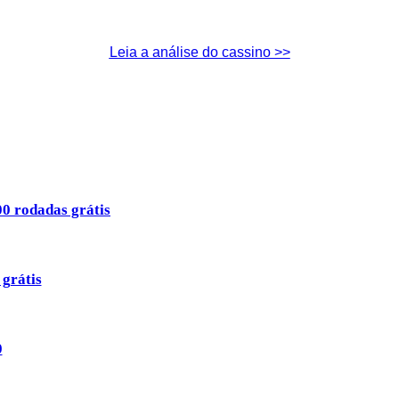
Leia a análise do cassino >>
00 rodadas grátis
 grátis
0