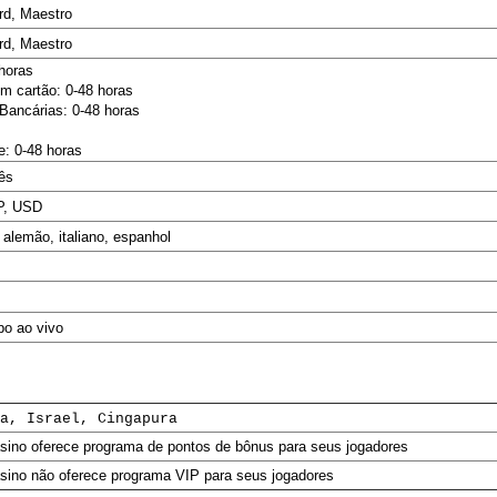
rd, Maestro
rd, Maestro
horas
 cartão: 0-48 horas
Bancárias: 0-48 horas
: 0-48 horas
ês
P, USD
, alemão, italiano, espanhol
po ao vivo
a, Israel, Cingapura
sino oferece programa de pontos de bônus para seus jogadores
sino não oferece programa VIP para seus jogadores