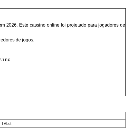
em 2026. Este cassino online foi projetado para jogadores de
cedores de jogos.
sino
, TVbet