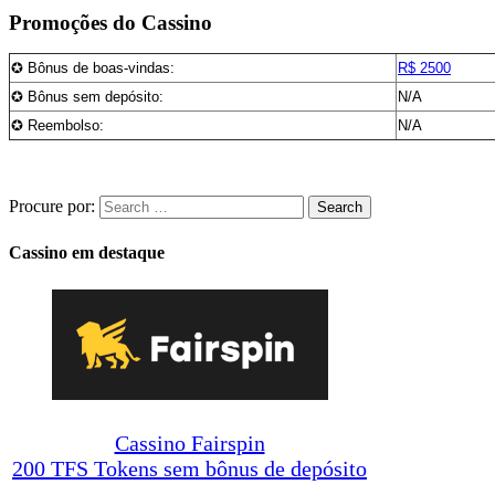
Promoções do Cassino
✪ Bônus de boas-vindas:
R$ 2500
✪ Bônus sem depósito:
N/A
✪ Reembolso:
N/A
Procure por:
Cassino em destaque
Cassino Fairspin
200 TFS Tokens sem bônus de depósito