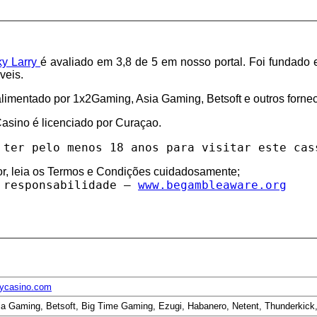
ky Larry
é avaliado em 3,8 de 5 em nosso portal. Foi fundado 
veis.
alimentado por
1x2Gaming, Asia Gaming, Betsoft e outros forne
Casino é licenciado por Curaçao.
 ter pelo menos 18 anos para visitar este cas
or, leia os Termos e Condições cuidadosamente;
 responsabilidade –
www.begambleaware.org
rrycasino.com
a Gaming, Betsoft, Big Time Gaming, Ezugi, Habanero, Netent, Thunderkick