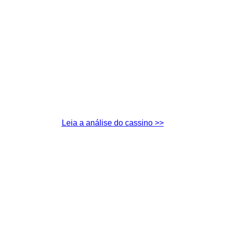
Leia a análise do cassino >>