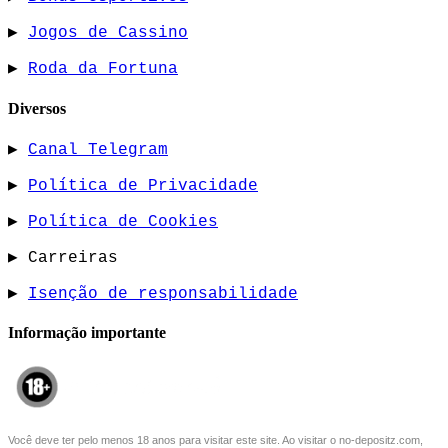
▶
Jogos de Cassino
▶
Roda da Fortuna
Diversos
▶
Canal Telegram
▶
Política de Privacidade
▶
Política de Cookies
▶ Carreiras
▶
Isenção de responsabilidade
Informação importante
Você deve ter pelo menos 18 anos para visitar este site.
Ao visitar o no-depositz.com,