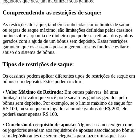
jogadores que desejam maximizar seus ganhos.
Compreendendo as restrições de saque:
As restrições de saque, também conhecidas como limites de saque
ou regras de saque máximo, são limitações definidas pelos cassinos
online sobre a quantia de dinheiro que pode ser retirada dos ganhos
gerados com a ajuda de um bônus sem depósito. Essas restrições
garantem que os cassinos possam gerenciar seus fundos e evitar o
abuso do sistema de bônus.
Tipos de restrições de saque:
Os cassinos podem aplicar diferentes tipos de restrições de saque em
bônus sem depósito. Estes podem incluir:
•
Valor Máximo de Retirada:
Em outras palavras, há uma
limitação do valor que você pode sacar dos ganhos gerados pelo
bônus sem depósito. Por exemplo, se o limite máximo de saque for
R$ 100, mesmo que um jogador acumule ganhos de R$ 200, ele
poderá sacar apenas R$ 100.
•
Conclusão do requisito de aposta:
Alguns cassinos exigem que
os jogadores atendam aos requisitos de apostas associados ao bônus
sem depósito antes de serem elegíveis para fazer um saque. Isso