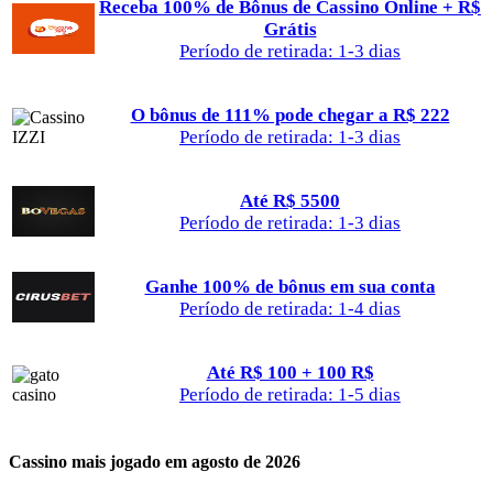
Receba 100% de Bônus de Cassino Online + R$
Grátis
Período de retirada: 1-3 dias
O bônus de 111% pode chegar a R$ 222
Período de retirada: 1-3 dias
Até R$ 5500
Período de retirada: 1-3 dias
Ganhe 100% de bônus em sua conta
Período de retirada: 1-4 dias
Até R$ 100 + 100 R$
Período de retirada: 1-5 dias
Cassino mais jogado em agosto de 2026