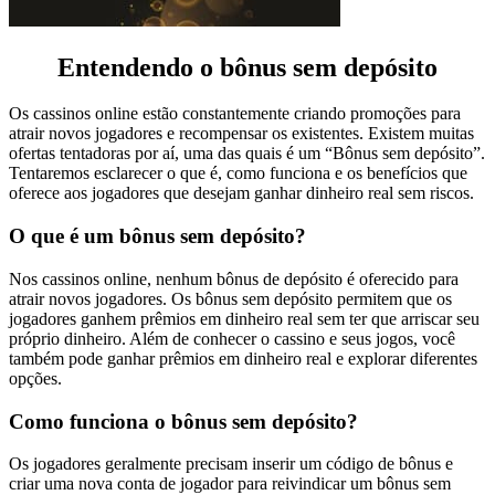
Entendendo o bônus sem depósito
Os cassinos online estão constantemente criando promoções para
atrair novos jogadores e recompensar os existentes. Existem muitas
ofertas tentadoras por aí, uma das quais é um “Bônus sem depósito”.
Tentaremos esclarecer o que é, como funciona e os benefícios que
oferece aos jogadores que desejam ganhar dinheiro real sem riscos.
O que é um bônus sem depósito?
Nos cassinos online, nenhum bônus de depósito é oferecido para
atrair novos jogadores. Os bônus sem depósito permitem que os
jogadores ganhem prêmios em dinheiro real sem ter que arriscar seu
próprio dinheiro. Além de conhecer o cassino e seus jogos, você
também pode ganhar prêmios em dinheiro real e explorar diferentes
opções.
Como funciona o bônus sem depósito?
Os jogadores geralmente precisam inserir um código de bônus e
criar uma nova conta de jogador para reivindicar um bônus sem