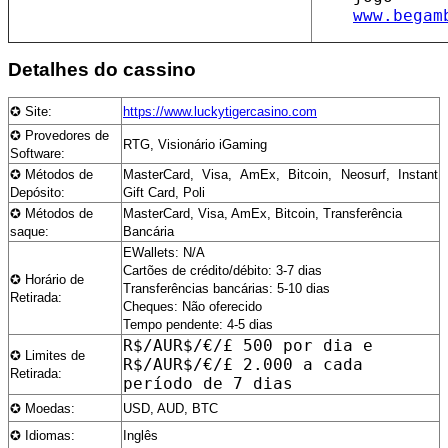
www.begam
Detalhes do cassino
✪ Site:
https://www.luckytigercasino.com
✪ Provedores de
RTG, Visionário iGaming
Software:
✪ Métodos de
MasterCard, Visa, AmEx, Bitcoin, Neosurf, Instant
Depósito:
Gift Card, Poli
✪ Métodos de
MasterCard, Visa, AmEx, Bitcoin, Transferência
saque:
Bancária
EWallets: N/A
Cartões de crédito/débito: 3-7 dias
✪ Horário de
Transferências bancárias: 5-10 dias
Retirada:
Cheques: Não oferecido
Tempo pendente: 4-5 dias
R$/AUR$/€/£ 500 por dia e
✪ Limites de
R$/AUR$/€/£ 2.000 a cada
Retirada:
período de 7 dias
✪ Moedas:
USD, AUD, BTC
✪ Idiomas:
Inglês