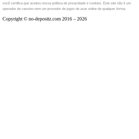
você certifica que aceitou nossa política de privacidade e cookies.
Este site não é um
operador de cassino nem um provedor de jogos de azar online de qualquer forma.
Copyright © no-depositz.com 2016 – 2026