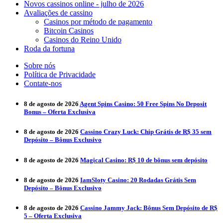
Novos cassinos online - julho de 2026
Avaliações de cassino
Casinos por método de pagamento
Bitcoin Casinos
Casinos do Reino Unido
Roda da fortuna
Sobre nós
Política de Privacidade
Contate-nos
8 de agosto de 2026
Agent Spins Casino: 50 Free Spins No Deposit
Bonus – Oferta Exclusiva
8 de agosto de 2026
Cassino Crazy Luck: Chip Grátis de R$ 35 sem
Depósito – Bônus Exclusivo
8 de agosto de 2026
Magical Casino: R$ 10 de bônus sem depósito
8 de agosto de 2026
IamSloty Casino: 20 Rodadas Grátis Sem
Depósito – Bônus Exclusivo
8 de agosto de 2026
Cassino Jammy Jack: Bônus Sem Depósito de R$
5 – Oferta Exclusiva