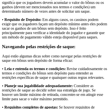
significa que os jogadores devem acumular o valor do bônus ou os
ganhos (devem ser mencionados nos termos e condições) um
determinado número de vezes antes de solicitar um saque.
•
Requisito de Depósito:
Em alguns casos, os cassinos podem
exigir que os jogadores façam um depósito mínimo antes eles podem
sacar os ganhos de um bônus sem depósito. Isso é feito
principalmente para verificar a identidade do jogador e garantir que
um método de pagamento válido esteja disponível para saques.
Navegando pelas restrições de saque:
Aqui estão algumas dicas sobre como navegar pelas restrições de
saque em bônus sem depósito de forma eficaz:
•
Leia e entenda os termos e condições:
Revise cuidadosamente os
termos e condições do bônus sem depósito para entender as
restrições específicas de saque e quaisquer outras regras relevantes.
•
Planeje sua jogabilidade adequadamente:
Considere as
restrições de saque ao decidir sobre sua estratégia de jogo. Se
houver um limite máximo de retirada, concentre-se em atingir esse
limite para sacar o valor máximo permitido.
•
Requisitos completos de apostas:
Se houver requisitos de