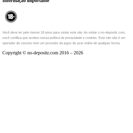
Informação importante
Você deve ter pelo menos 18 anos para visitar este site.
Ao visitar o no-depositz.com,
você certifica que aceitou nossa política de privacidade e cookies.
Este site não é um
operador de cassino nem um provedor de jogos de azar online de qualquer forma.
Copyright © no-depositz.com 2016 – 2026