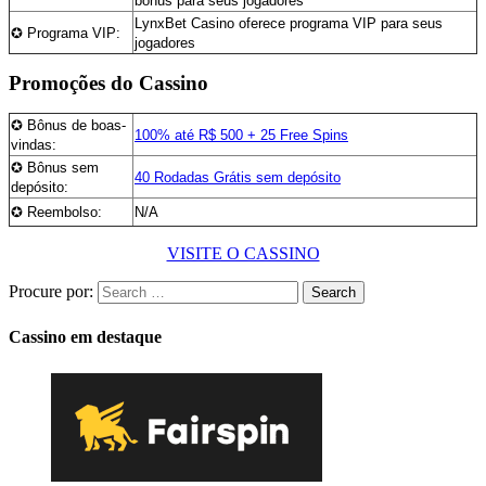
bônus para seus jogadores
LynxBet Casino oferece programa VIP para seus
✪ Programa VIP:
jogadores
Promoções do Cassino
✪ Bônus de boas-
100% até R$ 500 + 25 Free Spins
vindas:
✪ Bônus sem
40 Rodadas Grátis sem depósito
depósito:
✪ Reembolso:
N/A
VISITE O CASSINO
Procure por:
Cassino em destaque