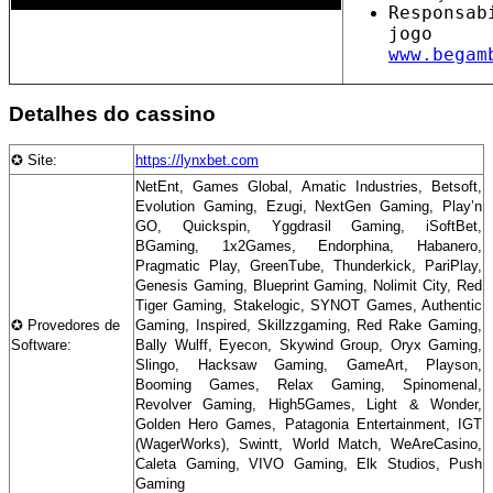
Responsa
jo
www.begam
Detalhes do cassino
✪ Site:
https://lynxbet.com
NetEnt, Games Global, Amatic Industries, Betsoft,
Evolution Gaming, Ezugi, NextGen Gaming, Play’n
GO, Quickspin, Yggdrasil Gaming, iSoftBet,
BGaming, 1x2Games, Endorphina, Habanero,
Pragmatic Play, GreenTube, Thunderkick, PariPlay,
Genesis Gaming, Blueprint Gaming, Nolimit City, Red
Tiger Gaming, Stakelogic, SYNOT Games, Authentic
✪ Provedores de
Gaming, Inspired, Skillzzgaming, Red Rake Gaming,
Software:
Bally Wulff, Eyecon, Skywind Group, Oryx Gaming,
Slingo, Hacksaw Gaming, GameArt, Playson,
Booming Games, Relax Gaming, Spinomenal,
Revolver Gaming, High5Games, Light & Wonder,
Golden Hero Games, Patagonia Entertainment, IGT
(WagerWorks), Swintt, World Match, WeAreCasino,
Caleta Gaming, VIVO Gaming, Elk Studios, Push
Gaming