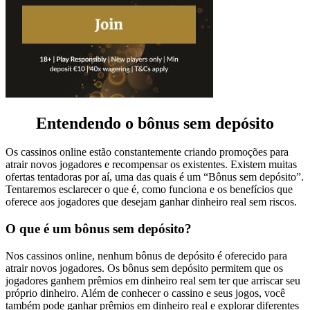
Entendendo o bônus sem depósito
Os cassinos online estão constantemente criando promoções para
atrair novos jogadores e recompensar os existentes. Existem muitas
ofertas tentadoras por aí, uma das quais é um “Bônus sem depósito”.
Tentaremos esclarecer o que é, como funciona e os benefícios que
oferece aos jogadores que desejam ganhar dinheiro real sem riscos.
O que é um bônus sem depósito?
Nos cassinos online, nenhum bônus de depósito é oferecido para
atrair novos jogadores. Os bônus sem depósito permitem que os
jogadores ganhem prêmios em dinheiro real sem ter que arriscar seu
próprio dinheiro. Além de conhecer o cassino e seus jogos, você
também pode ganhar prêmios em dinheiro real e explorar diferentes