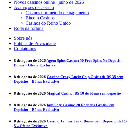
Novos cassinos online - julho de 2026
Avaliações de cassino
Casinos por método de pagamento
Bitcoin Casinos
Casinos do Reino Unido
Roda da fortuna
Sobre nós
Política de Privacidade
Contate-nos
8 de agosto de 2026
Agent Spins Casino: 50 Free Spins No Deposit
Bonus – Oferta Exclusiva
8 de agosto de 2026
Cassino Crazy Luck: Chip Grátis de R$ 35 sem
Depósito – Bônus Exclusivo
8 de agosto de 2026
Magical Casino: R$ 10 de bônus sem depósito
8 de agosto de 2026
IamSloty Casino: 20 Rodadas Grátis Sem
Depósito – Bônus Exclusivo
8 de agosto de 2026
Cassino Jammy Jack: Bônus Sem Depósito de R$
5 – Oferta Exclusiva