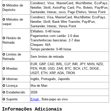
Coindirect, Visa, MasterCard, MuchBetter, EcoPayz,
✪ Métodos de
Neteller, Skrill, AstroPay Card, Pix, Boleto, Pay4Fun,
Depósito:
Santander, Interac, oxxo, Pago Efetivo, Venus Point
Coindirect, Visa, MasterCard, MuchBetter, EcoPayz,
✪ Métodos de
Neteller, Skrill, Bank Wire Transfer, Pay4Fun,
saque:
Santander, Interac, Venus Point
EWallets: 0-48 horas
Pagamentos com cartão: 1-5 dias
✪ Horário de
Transferências bancárias: 2-7 dias
Retirada:
Cheques: N/A
Tempo pendente: 0-48 horas
✪ Limites de
Sem limites de retirada
Retirada:
EUR, GBP, CAD, BRL, CLP, INR, JPY, MXN, NZD,
✪ Moedas:
PEN, RUB, USD, ZAR, BTC, BCH, LTC, DOGE,
USDT, ETH, XRP, ADA, TRON
✪ Idiomas:
Inglês, Português, Japonês
✪ Licença:
Ilha de Man
✪ Estabelecido:
2026
✪ Suporte:
Email
, Bate-papo ao vivo
Informações Adicionais