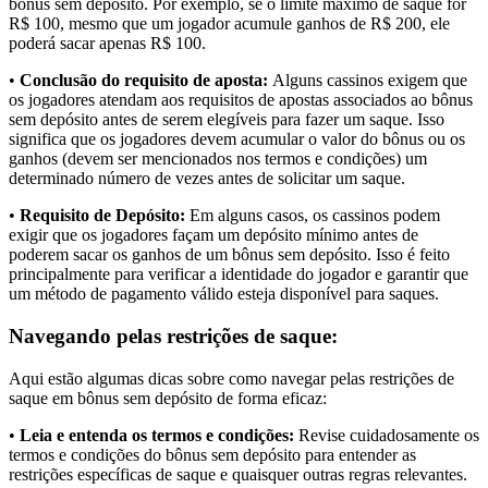
bônus sem depósito. Por exemplo, se o limite máximo de saque for
R$ 100, mesmo que um jogador acumule ganhos de R$ 200, ele
poderá sacar apenas R$ 100.
•
Conclusão do requisito de aposta:
Alguns cassinos exigem que
os jogadores atendam aos requisitos de apostas associados ao bônus
sem depósito antes de serem elegíveis para fazer um saque. Isso
significa que os jogadores devem acumular o valor do bônus ou os
ganhos (devem ser mencionados nos termos e condições) um
determinado número de vezes antes de solicitar um saque.
•
Requisito de Depósito:
Em alguns casos, os cassinos podem
exigir que os jogadores façam um depósito mínimo antes de
poderem sacar os ganhos de um bônus sem depósito. Isso é feito
principalmente para verificar a identidade do jogador e garantir que
um método de pagamento válido esteja disponível para saques.
Navegando pelas restrições de saque:
Aqui estão algumas dicas sobre como navegar pelas restrições de
saque em bônus sem depósito de forma eficaz:
•
Leia e entenda os termos e condições:
Revise cuidadosamente os
termos e condições do bônus sem depósito para entender as
restrições específicas de saque e quaisquer outras regras relevantes.