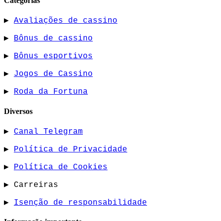
Categorias
▶
Avaliações de cassino
▶
Bônus de cassino
▶
Bônus esportivos
▶
Jogos de Cassino
▶
Roda da Fortuna
Diversos
▶
Canal Telegram
▶
Política de Privacidade
▶
Política de Cookies
▶ Carreiras
▶
Isenção de responsabilidade