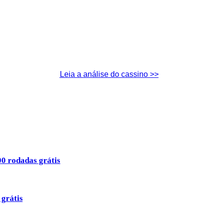
Leia a análise do cassino >>
00 rodadas grátis
 grátis