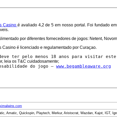
s Casino
é avaliado 4,2 de 5 em nosso portal. Foi fundado em
veis.
alimentado por
diferentes fornecedores de jogos: Netent, Novoma
 Casino é licenciado e regulamentado por Curaçao.
deve ter pelo menos 18 anos para visitar este
or, leia os T&C cuidadosamente;
nsabilidade do jogo –
www.begambleaware.org
ximalwins.com
ic, Amatic, Quickspin, Playtech, Merkur, Aristocrat, Wazdan, Kajot, IGT, Ig