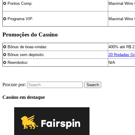
✪ Pontos Comp:
Maximal Wins C
✪ Programa VIP:
Maximal Wins 
Promoções do Cassino
✪ Bônus de boas-vindas:
400% até R$ 2
✪ Bônus sem depósito:
20 Rodadas Gr
✪ Reembolso:
N/A
Procure por:
Cassino em destaque