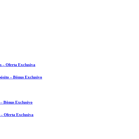
s – Oferta Exclusiva
ósito – Bônus Exclusivo
 – Bônus Exclusivo
– Oferta Exclusiva