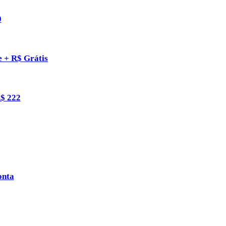
0
 + R$ Grátis
R$ 222
onta