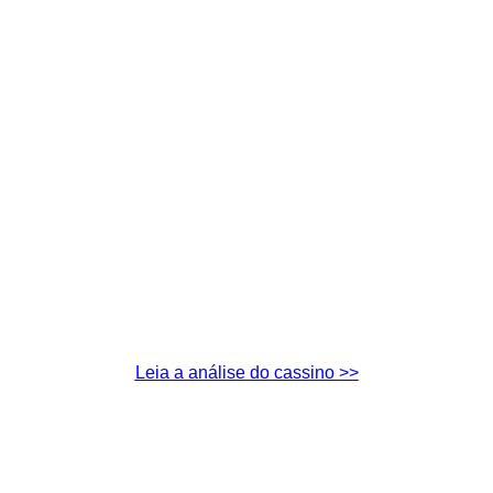
Leia a análise do cassino >>