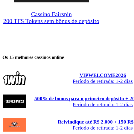
Cassino Fairspin
200 TFS Tokens sem bônus de depósito
Os 15 melhores cassinos online
VIPWELCOME2026
Período de retirada: 1-2 dias
500% de bónus para o primeiro depósito + 2
Período de retirada: 1-2 dias
Reivindique até R$ 2.000 + 150 R$
Período de retirada: 1-2 dias