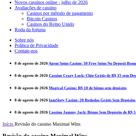
Novos cassinos online - julho de 2026
Avaliações de cassino
Casinos por método de pagamento
Bitcoin Casinos
Casinos do Reino Unido
Roda da fortuna
Sobre nós
Política de Privacidade
Contate-nos
8 de agosto de 2026
Agent Spins Casino: 50 Free Spins No Deposit Bonu
8 de agosto de 2026
Cassino Crazy Luck: Chip Grátis de R$ 35 sem Dep
8 de agosto de 2026
Magical Casino: R$ 10 de bônus sem depósito
8 de agosto de 2026
IamSloty Casino: 20 Rodadas Grátis Sem Depósito
8 de agosto de 2026
Cassino Jammy Jack: Bônus Sem Depósito de R$ 5 
Início
Revisão do cassino Maximal Wins
Revisão do cassino Maximal Wins