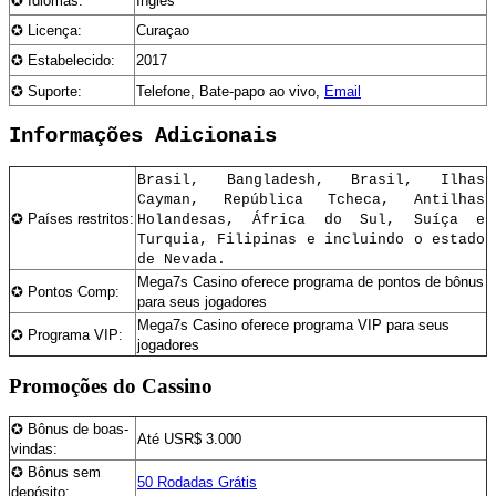
✪ Idiomas:
Inglês
✪ Licença:
Curaçao
✪ Estabelecido:
2017
✪ Suporte:
Telefone, Bate-papo ao vivo,
Email
Informações Adicionais
Brasil, Bangladesh, Brasil, Ilhas
Cayman, República Tcheca, Antilhas
✪ Países restritos:
Holandesas, África do Sul, Suíça e
Turquia, Filipinas e incluindo o estado
de Nevada.
Mega7s Casino oferece programa de pontos de bônus
✪ Pontos Comp:
para seus jogadores
Mega7s Casino oferece programa VIP para seus
✪ Programa VIP:
jogadores
Promoções do Cassino
✪ Bônus de boas-
Até USR$ 3.000
vindas:
✪ Bônus sem
50 Rodadas Grátis
depósito: