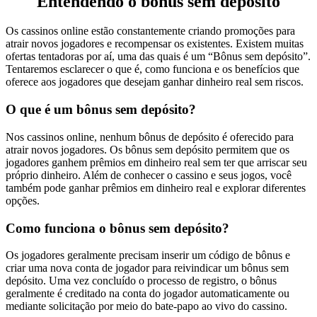
Entendendo o bônus sem depósito
Os cassinos online estão constantemente criando promoções para
atrair novos jogadores e recompensar os existentes. Existem muitas
ofertas tentadoras por aí, uma das quais é um “Bônus sem depósito”.
Tentaremos esclarecer o que é, como funciona e os benefícios que
oferece aos jogadores que desejam ganhar dinheiro real sem riscos.
O que é um bônus sem depósito?
Nos cassinos online, nenhum bônus de depósito é oferecido para
atrair novos jogadores. Os bônus sem depósito permitem que os
jogadores ganhem prêmios em dinheiro real sem ter que arriscar seu
próprio dinheiro. Além de conhecer o cassino e seus jogos, você
também pode ganhar prêmios em dinheiro real e explorar diferentes
opções.
Como funciona o bônus sem depósito?
Os jogadores geralmente precisam inserir um código de bônus e
criar uma nova conta de jogador para reivindicar um bônus sem
depósito. Uma vez concluído o processo de registro, o bônus
geralmente é creditado na conta do jogador automaticamente ou
mediante solicitação por meio do bate-papo ao vivo do cassino.