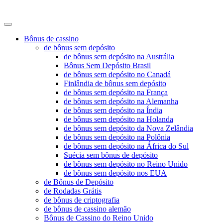
no-depositz
Bônus de cassino
de bônus sem depósito
de bônus sem depósito na Austrália
Bônus Sem Depósito Brasil
de bônus sem depósito no Canadá
Finlândia de bônus sem depósito
de bônus sem depósito na França
de bônus sem depósito na Alemanha
de bônus sem depósito na Índia
de bônus sem depósito na Holanda
de bônus sem depósito da Nova Zelândia
de bônus sem depósito na Polônia
de bônus sem depósito na África do Sul
Suécia sem bônus de depósito
de bônus sem depósito no Reino Unido
de bônus sem depósito nos EUA
de Bônus de Depósito
de Rodadas Grátis
de bônus de criptografia
de bônus de cassino alemão
Bônus de Cassino do Reino Unido