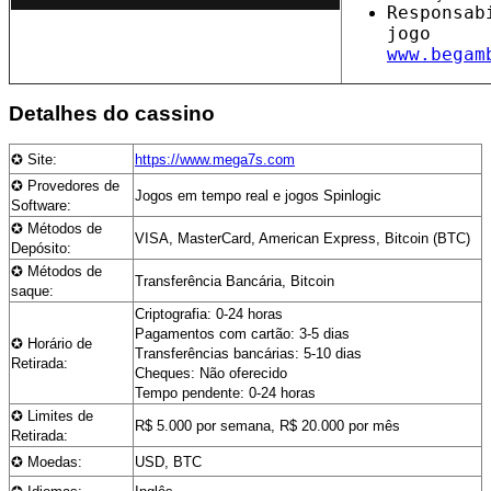
Responsa
jo
www.begam
Detalhes do cassino
✪ Site:
https://www.mega7s.com
✪ Provedores de
Jogos em tempo real e jogos Spinlogic
Software:
✪ Métodos de
VISA, MasterCard, American Express, Bitcoin (BTC)
Depósito:
✪ Métodos de
Transferência Bancária, Bitcoin
saque:
Criptografia: 0-24 horas
Pagamentos com cartão: 3-5 dias
✪ Horário de
Transferências bancárias: 5-10 dias
Retirada:
Cheques: Não oferecido
Tempo pendente: 0-24 horas
✪ Limites de
R$ 5.000 por semana, R$ 20.000 por mês
Retirada:
✪ Moedas:
USD, BTC