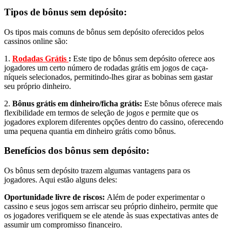
Tipos de bônus sem depósito:
Os tipos mais comuns de bônus sem depósito oferecidos pelos
cassinos online são:
1.
Rodadas Grátis
:
Este tipo de bônus sem depósito oferece aos
jogadores um certo número de rodadas grátis em jogos de caça-
níqueis selecionados, permitindo-lhes girar as bobinas sem gastar
seu próprio dinheiro.
2.
Bônus grátis em dinheiro/ficha grátis:
Este bônus oferece mais
flexibilidade em termos de seleção de jogos e permite que os
jogadores explorem diferentes opções dentro do cassino, oferecendo
uma pequena quantia em dinheiro grátis como bônus.
Benefícios dos bônus sem depósito:
Os bônus sem depósito trazem algumas vantagens para os
jogadores. Aqui estão alguns deles:
Oportunidade livre de riscos:
Além de poder experimentar o
cassino e seus jogos sem arriscar seu próprio dinheiro, permite que
os jogadores verifiquem se ele atende às suas expectativas antes de
assumir um compromisso financeiro.