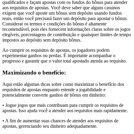
qualificados e façam apostas com os fundos do bônus para atender
aos requisitos de apostas. Você deve saber que alguns cassinos
exigem que você aposte um bônus sem depósito usando fundos
reais, então você precisará fazer um depósito para apostar o bônus.
Considerar os termos e condições do bônus é altamente
recomendável, pois eles fornecem informações claras sobre os jogos
elegíveis, porcentagens de contribuição e quaisquer limites de tempo
impostos ao depósito sem depósito bônus.
Ao cumprir os requisitos de apostas, os jogadores podem
experimentar ganhos ou perdas. É importante acompanhar o
progresso e garantir que o valor total apostado atenda ao requisito.
Maximizando o benefício:
Aqui estão algumas dicas sobre como maximizar o benefício dos
requisitos de apostas enquanto estende a jogabilidade e
potencialmente converte ganhos de bônus em dinheiro:
• Jogue jogos que mais contribuam para cumprir os requisitos de
apostas. Isso ajuda você a atender aos requisitos mais rapidamente.
• A fim de aumentar suas chances de atender aos requisitos de
apostas, gerenciando seu dinheiro adequadamente.