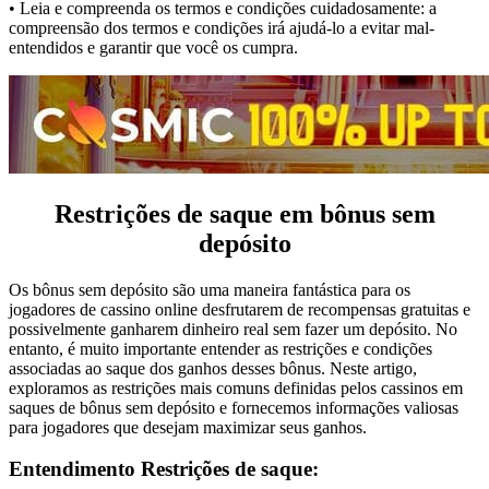
• Leia e compreenda os termos e condições cuidadosamente: a
compreensão dos termos e condições irá ajudá-lo a evitar mal-
entendidos e garantir que você os cumpra.
Restrições de saque em bônus sem
depósito
Os bônus sem depósito são uma maneira fantástica para os
jogadores de cassino online desfrutarem de recompensas gratuitas e
possivelmente ganharem dinheiro real sem fazer um depósito. No
entanto, é muito importante entender as restrições e condições
associadas ao saque dos ganhos desses bônus. Neste artigo,
exploramos as restrições mais comuns definidas pelos cassinos em
saques de bônus sem depósito e fornecemos informações valiosas
para jogadores que desejam maximizar seus ganhos.
Entendimento Restrições de saque: