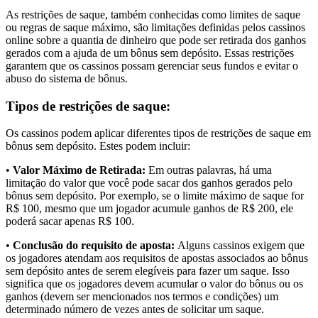
As restrições de saque, também conhecidas como limites de saque
ou regras de saque máximo, são limitações definidas pelos cassinos
online sobre a quantia de dinheiro que pode ser retirada dos ganhos
gerados com a ajuda de um bônus sem depósito. Essas restrições
garantem que os cassinos possam gerenciar seus fundos e evitar o
abuso do sistema de bônus.
Tipos de restrições de saque:
Os cassinos podem aplicar diferentes tipos de restrições de saque em
bônus sem depósito. Estes podem incluir:
•
Valor Máximo de Retirada:
Em outras palavras, há uma
limitação do valor que você pode sacar dos ganhos gerados pelo
bônus sem depósito. Por exemplo, se o limite máximo de saque for
R$ 100, mesmo que um jogador acumule ganhos de R$ 200, ele
poderá sacar apenas R$ 100.
•
Conclusão do requisito de aposta:
Alguns cassinos exigem que
os jogadores atendam aos requisitos de apostas associados ao bônus
sem depósito antes de serem elegíveis para fazer um saque. Isso
significa que os jogadores devem acumular o valor do bônus ou os
ganhos (devem ser mencionados nos termos e condições) um
determinado número de vezes antes de solicitar um saque.