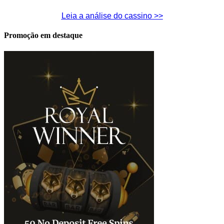
Leia a análise do cassino >>
Promoção em destaque