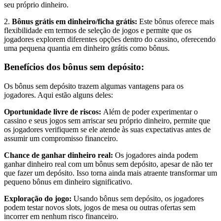
seu próprio dinheiro.
2.
Bônus grátis em dinheiro/ficha grátis:
Este bônus oferece mais
flexibilidade em termos de seleção de jogos e permite que os
jogadores explorem diferentes opções dentro do cassino, oferecendo
uma pequena quantia em dinheiro grátis como bônus.
Benefícios dos bônus sem depósito:
Os bônus sem depósito trazem algumas vantagens para os
jogadores. Aqui estão alguns deles:
Oportunidade livre de riscos:
Além de poder experimentar o
cassino e seus jogos sem arriscar seu próprio dinheiro, permite que
os jogadores verifiquem se ele atende às suas expectativas antes de
assumir um compromisso financeiro.
Chance de ganhar dinheiro real:
Os jogadores ainda podem
ganhar dinheiro real com um bônus sem depósito, apesar de não ter
que fazer um depósito. Isso torna ainda mais atraente transformar um
pequeno bônus em dinheiro significativo.
Exploração do jogo:
Usando bônus sem depósito, os jogadores
podem testar novos slots, jogos de mesa ou outras ofertas sem
incorrer em nenhum risco financeiro.