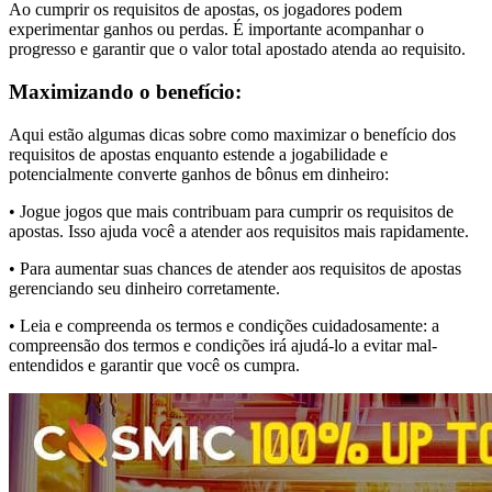
Ao cumprir os requisitos de apostas, os jogadores podem
experimentar ganhos ou perdas. É importante acompanhar o
progresso e garantir que o valor total apostado atenda ao requisito.
Maximizando o benefício:
Aqui estão algumas dicas sobre como maximizar o benefício dos
requisitos de apostas enquanto estende a jogabilidade e
potencialmente converte ganhos de bônus em dinheiro:
• Jogue jogos que mais contribuam para cumprir os requisitos de
apostas. Isso ajuda você a atender aos requisitos mais rapidamente.
• Para aumentar suas chances de atender aos requisitos de apostas
gerenciando seu dinheiro corretamente.
• Leia e compreenda os termos e condições cuidadosamente: a
compreensão dos termos e condições irá ajudá-lo a evitar mal-
entendidos e garantir que você os cumpra.