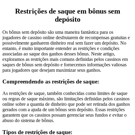
Restrições de saque em bônus sem
depósito
Os bônus sem depósito são uma maneira fantástica para os
jogadores de cassino online desfrutarem de recompensas gratuitas e
possivelmente ganharem dinheiro real sem fazer um depósito. No
entanto, é muito importante entender as restrições e condições
associadas ao saque dos ganhos desses bônus. Neste artigo,
exploramos as restrições mais comuns definidas pelos cassinos em
saques de bônus sem depósito e fornecemos informações valiosas
para jogadores que desejam maximizar seus ganhos.
Compreendendo as restrições de saque:
As restrições de saque, também conhecidas como limites de saque
ou regras de saque máximo, são limitações definidas pelos cassinos
online sobre a quantia de dinheiro que pode ser retirada dos ganhos
gerados com a ajuda de um bônus sem depósito. Essas restrições
garantem que os cassinos possam gerenciar seus fundos e evitar o
abuso do sistema de bônus.
Tipos de restrições de saque: