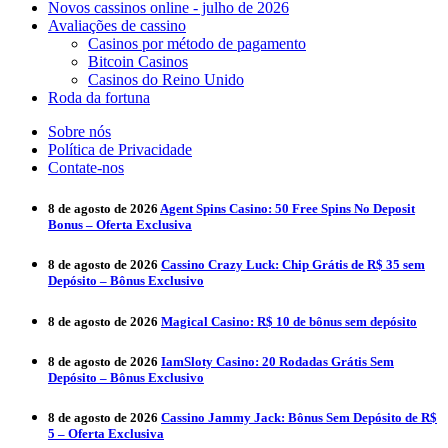
Novos cassinos online - julho de 2026
Avaliações de cassino
Casinos por método de pagamento
Bitcoin Casinos
Casinos do Reino Unido
Roda da fortuna
Sobre nós
Política de Privacidade
Contate-nos
8 de agosto de 2026
Agent Spins Casino: 50 Free Spins No Deposit
Bonus – Oferta Exclusiva
8 de agosto de 2026
Cassino Crazy Luck: Chip Grátis de R$ 35 sem
Depósito – Bônus Exclusivo
8 de agosto de 2026
Magical Casino: R$ 10 de bônus sem depósito
8 de agosto de 2026
IamSloty Casino: 20 Rodadas Grátis Sem
Depósito – Bônus Exclusivo
8 de agosto de 2026
Cassino Jammy Jack: Bônus Sem Depósito de R$
5 – Oferta Exclusiva