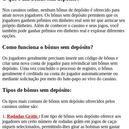
Nos cassinos online, nenhum bônus de depósito é oferecido para
atrair novos jogadores. Os bônus sem depósito permitem que os
jogadores ganhem prêmios em dinheiro real sem ter que arriscar seu
próprio dinheiro. Além de conhecer o cassino e seus jogos, você
também pode ganhar prêmios em dinheiro real e explorar diferentes
opções.
Como funciona o bônus sem depósito?
Os jogadores geralmente precisam inserir um código de bônus e
criar uma nova conta de jogador para reivindicar um bônus sem
depósito. Uma vez concluído o processo de registro, o bônus
geralmente é creditado na conta do jogador automaticamente ou
mediante solicitação por meio do bate-papo ao vivo do cassino.
Tipos de bônus sem depósito:
Os tipos mais comuns de bônus sem depósito oferecidos pelos
cassinos online são:
1.
Rodadas Grátis
:
Este tipo de bônus sem depósito oferece aos
jogadores um certo número de rodadas grátis em jogos de caça-
níqueis selecionados, permitindo-lhes girar as bobinas sem gastar