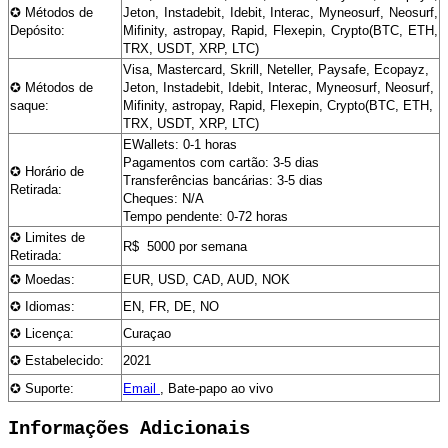
✪ Métodos de
Jeton, Instadebit, Idebit, Interac, Myneosurf, Neosurf,
Depósito:
Mifinity, astropay, Rapid, Flexepin, Crypto(BTC, ETH,
TRX, USDT, XRP, LTC)
Visa, Mastercard, Skrill, Neteller, Paysafe, Ecopayz,
✪ Métodos de
Jeton, Instadebit, Idebit, Interac, Myneosurf, Neosurf,
saque:
Mifinity, astropay, Rapid, Flexepin, Crypto(BTC, ETH,
TRX, USDT, XRP, LTC)
EWallets: 0-1 horas
Pagamentos com cartão: 3-5 dias
✪ Horário de
Transferências bancárias: 3-5 dias
Retirada:
Cheques: N/A
Tempo pendente: 0-72 horas
✪ Limites de
R$
5000 por semana
Retirada:
✪ Moedas:
EUR, USD, CAD, AUD, NOK
✪ Idiomas:
EN, FR, DE, NO
✪ Licença:
Curaçao
✪ Estabelecido:
2021
✪ Suporte:
Email
, Bate-papo ao vivo
Informações Adicionais