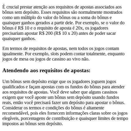
É crucial prestar atenção aos requisitos de apostas associados aos
bônus sem depósito. Esses requisitos são normalmente mostrados
como um múltiplo do valor do bônus ou a soma do bônus e
quaisquer ganhos gerados a partir dele. Por exemplo, se o valor do
bônus é R$ 10 e o requisito de aposta é 20x, os jogadores
precisariam apostar R$ 200 (R$ 10 x 20) antes de poder sacar
quaisquer ganhos.
Em termos de requisitos de apostas, nem todos os jogos contam
igualmente. Por exemplo, slots podem contar totalmente, enquanto
jogos de mesa ou jogos de cassino ao vivo não.
Atendendo aos requisitos de apostas:
Um bônus sem depósito exige que os jogadores joguem jogos
qualificados e façam apostas com os fundos do bônus para atender
aos requisitos de apostas. Você deve saber que alguns cassinos
exigem que você aposte um bônus sem depósito usando fundos
reais, então você precisará fazer um depósito para apostar o bônus.
Considerar os termos e condições do bônus é altamente
recomendável, pois eles fornecem informações claras sobre os jogos
elegíveis, porcentagens de contribuição e quaisquer limites de tempo
impostos ao bônus sem depósito.