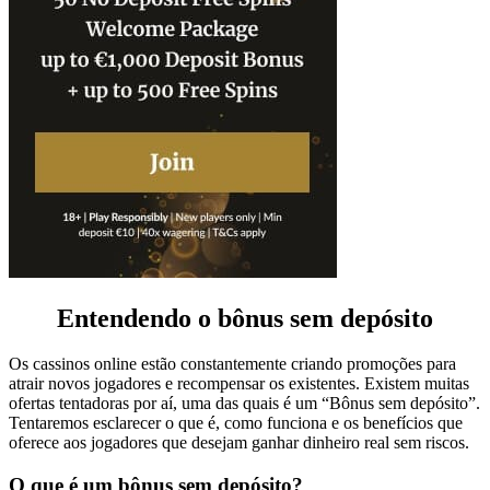
Entendendo o bônus sem depósito
Os cassinos online estão constantemente criando promoções para
atrair novos jogadores e recompensar os existentes. Existem muitas
ofertas tentadoras por aí, uma das quais é um “Bônus sem depósito”.
Tentaremos esclarecer o que é, como funciona e os benefícios que
oferece aos jogadores que desejam ganhar dinheiro real sem riscos.
O que é um bônus sem depósito?