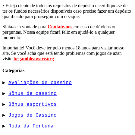
• Esteja ciente de todos os requisitos de depósito e certifique-se de
ter os fundos necessários disponíveis caso precise fazer um depósito
qualificado para prosseguir com o saque.
Sinta-se à vontade para
Contate-nos
em caso de dúvidas ou
perguntas. Nossa equipe ficará feliz em ajudá-lo a qualquer
momento.
Importante! Você deve ter pelo menos 18 anos para visitar nosso
site. Se você acha que está tendo problemas com jogos de azar,
visite
begambleaware.org
Categorias
▶
Avaliações de cassino
▶
Bônus de cassino
▶
Bônus esportivos
▶
Jogos de Cassino
▶
Roda da Fortuna