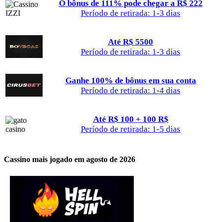
O bônus de 111% pode chegar a R$ 222
Período de retirada: 1-3 dias
Até R$ 5500
Período de retirada: 1-3 dias
Ganhe 100% de bônus em sua conta
Período de retirada: 1-4 dias
Até R$ 100 + 100 R$
Período de retirada: 1-5 dias
Cassino mais jogado em agosto de 2026