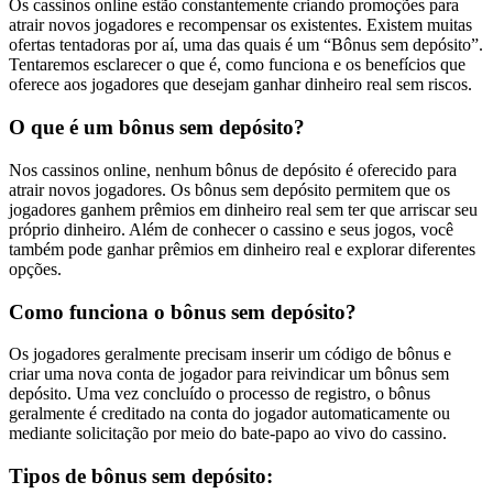
Os cassinos online estão constantemente criando promoções para
atrair novos jogadores e recompensar os existentes. Existem muitas
ofertas tentadoras por aí, uma das quais é um “Bônus sem depósito”.
Tentaremos esclarecer o que é, como funciona e os benefícios que
oferece aos jogadores que desejam ganhar dinheiro real sem riscos.
O que é um bônus sem depósito?
Nos cassinos online, nenhum bônus de depósito é oferecido para
atrair novos jogadores. Os bônus sem depósito permitem que os
jogadores ganhem prêmios em dinheiro real sem ter que arriscar seu
próprio dinheiro. Além de conhecer o cassino e seus jogos, você
também pode ganhar prêmios em dinheiro real e explorar diferentes
opções.
Como funciona o bônus sem depósito?
Os jogadores geralmente precisam inserir um código de bônus e
criar uma nova conta de jogador para reivindicar um bônus sem
depósito. Uma vez concluído o processo de registro, o bônus
geralmente é creditado na conta do jogador automaticamente ou
mediante solicitação por meio do bate-papo ao vivo do cassino.
Tipos de bônus sem depósito: