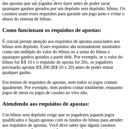
das apostas que um jogador deve fazer antes de poder sacar
quaisquer ganhos gerados por um depósito sem depósito. bônus. Os
cassinos usam esses requisitos para garantir um jogo justo e evitar o
abuso do sistema de bônus.
Como funcionam os requisitos de apostas:
É crucial prestar atenção aos requisitos de apostas associados aos
bônus sem depósito. Esses requisitos são normalmente mostrados
como um múltiplo do valor do bônus ou a soma do bônus e
quaisquer ganhos gerados a partir dele. Por exemplo, se o valor do
bônus for R$ 10 e o requisito de aposta for 20x, os jogadores
precisarão apostar R$ 200 (R$ 10 x 20) antes de poder retirar
qualquer ganho.
Em termos de requisitos de apostas, nem todos os jogos contam
igualmente. Por exemplo, slots podem contar totalmente, enquanto
jogos de mesa ou jogos de cassino ao vivo não.
Atendendo aos requisitos de apostas:
Um bônus sem depósito exige que os jogadores joguem jogos
qualificados e façam apostas com os fundos do bônus para atender
aos requisitos de apostas. Você deve saber que alguns cassinos