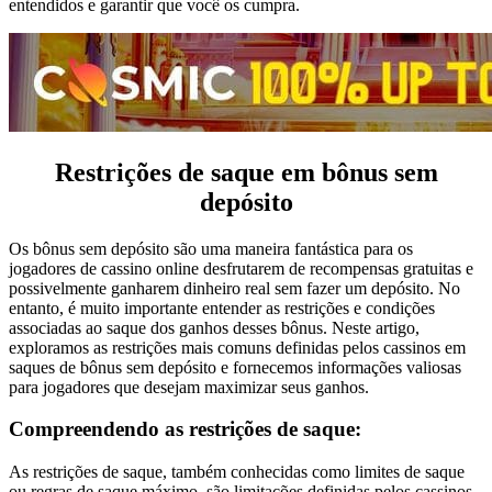
entendidos e garantir que você os cumpra.
Restrições de saque em bônus sem
depósito
Os bônus sem depósito são uma maneira fantástica para os
jogadores de cassino online desfrutarem de recompensas gratuitas e
possivelmente ganharem dinheiro real sem fazer um depósito. No
entanto, é muito importante entender as restrições e condições
associadas ao saque dos ganhos desses bônus. Neste artigo,
exploramos as restrições mais comuns definidas pelos cassinos em
saques de bônus sem depósito e fornecemos informações valiosas
para jogadores que desejam maximizar seus ganhos.
Compreendendo as restrições de saque:
As restrições de saque, também conhecidas como limites de saque
ou regras de saque máximo, são limitações definidas pelos cassinos