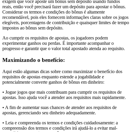
exigem que você aposte um bônus sem depósito usando fundos
reais, então você precisará fazer um depósito para apostar o bônus.
Considerar os termos e condições do bônus é altamente
recomendável, pois eles fornecem informações claras sobre os jogos
elegíveis, porcentagens de contribuição e quaisquer limites de tempo
impostos ao bônus sem depósito.
Ao cumprir os requisitos de apostas, os jogadores podem
experimentar ganhos ou perdas. É importante acompanhar o
progresso e garantir que o valor total apostado atenda ao requisito.
Maximizando o benefício:
Aqui estão algumas dicas sobre como maximizar o benefício dos
requisitos de apostas enquanto estende a jogabilidade e
potencialmente converte ganhos de bônus em dinheiro:
• Jogue jogos que mais contribuam para cumprir os requisitos de
apostas. Isso ajuda você a atender aos requisitos mais rapidamente.
• A fim de aumentar suas chances de atender aos requisitos de
apostas, gerenciando seu dinheiro adequadamente.
• Leia e compreenda os termos e condições cuidadosamente: a
compreensão dos termos e condições irá ajudá-lo a evitar mal-