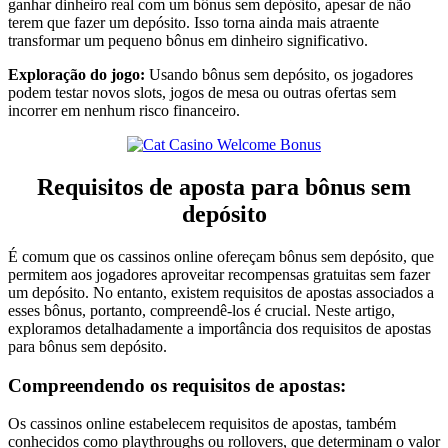
ganhar dinheiro real com um bônus sem depósito, apesar de não
terem que fazer um depósito. Isso torna ainda mais atraente
transformar um pequeno bônus em dinheiro significativo.
Exploração do jogo:
Usando bônus sem depósito, os jogadores
podem testar novos slots, jogos de mesa ou outras ofertas sem
incorrer em nenhum risco financeiro.
Requisitos de aposta para bônus sem
depósito
É comum que os cassinos online ofereçam bônus sem depósito, que
permitem aos jogadores aproveitar recompensas gratuitas sem fazer
um depósito. No entanto, existem requisitos de apostas associados a
esses bônus, portanto, compreendê-los é crucial. Neste artigo,
exploramos detalhadamente a importância dos requisitos de apostas
para bônus sem depósito.
Compreendendo os requisitos de apostas:
Os cassinos online estabelecem requisitos de apostas, também
conhecidos como playthroughs ou rollovers, que determinam o valor