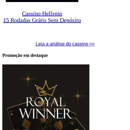
Cassino Hellspin
15 Rodadas Grátis Sem Depósito
Leia a análise do cassino >>
Promoção em destaque