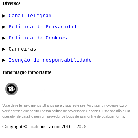
Diversos
▶
Canal Telegram
▶
Política de Privacidade
▶
Política de Cookies
▶ Carreiras
▶
Isenção de responsabilidade
Informação importante
Você deve ter pelo menos 18 anos para visitar este site.
Ao visitar o no-depositz.com,
você certifica que aceitou nossa política de privacidade e cookies.
Este site não é um
operador de cassino nem um provedor de jogos de azar online de qualquer forma.
Copyright © no-depositz.com 2016 – 2026