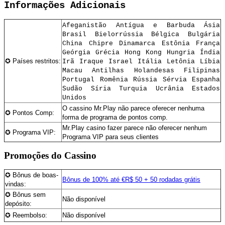
Informações Adicionais
Afeganistão Antígua e Barbuda Ásia
Brasil Bielorrússia Bélgica Bulgária
China Chipre Dinamarca Estônia França
Geórgia Grécia Hong Kong Hungria Índia
✪ Países restritos:
Irã Iraque Israel Itália Letônia Líbia
Macau Antilhas Holandesas Filipinas
Portugal Romênia Rússia Sérvia Espanha
Sudão Síria Turquia Ucrânia Estados
Unidos
O cassino Mr.Play não parece oferecer nenhuma
✪ Pontos Comp:
forma de programa de pontos comp.
Mr.Play casino fazer parece não oferecer nenhum
✪ Programa VIP:
Programa VIP para seus clientes
Promoções do Cassino
✪ Bônus de boas-
Bônus de 100% até €R$ 50 + 50 rodadas grátis
vindas:
✪ Bônus sem
Não disponível
depósito:
✪ Reembolso:
Não disponível