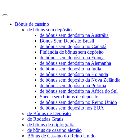
no-depositz
Bônus de cassino
de bônus sem depósito
de bônus sem depósito na Austrália
Bônus Sem Depósito Brasil
de bônus sem depósito no Canadá
Finlândia de bônus sem depósito
de bônus sem depósito na França
de bônus sem depósito na Alemanha
de bônus sem depósito na Índia
de bônus sem depósito na Holanda
de bônus sem depósito da Nova Zelândia
de bônus sem depósito na Polônia
de bônus sem depósito na África do Sul
Suécia sem bônus de depósito
de bônus sem depósito no Reino Unido
de bônus sem depósito nos EUA
de Bônus de Depósito
de Rodadas Grátis
de bônus de criptografia
de bônus de cassino alemão
Bônus de Cassino do Reino Unido