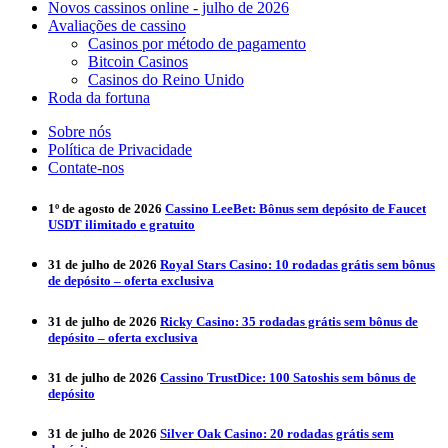
Novos cassinos online - julho de 2026
Avaliações de cassino
Casinos por método de pagamento
Bitcoin Casinos
Casinos do Reino Unido
Roda da fortuna
Sobre nós
Política de Privacidade
Contate-nos
1º de agosto de 2026
Cassino LeeBet: Bônus sem depósito de Faucet
USDT ilimitado e gratuito
31 de julho de 2026
Royal Stars Casino: 10 rodadas grátis sem bônus
de depósito – oferta exclusiva
31 de julho de 2026
Ricky Casino: 35 rodadas grátis sem bônus de
depósito – oferta exclusiva
31 de julho de 2026
Cassino TrustDice: 100 Satoshis sem bônus de
depósito
31 de julho de 2026
Silver Oak Casino: 20 rodadas grátis sem