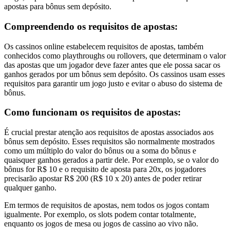
apostas para bônus sem depósito.
Compreendendo os requisitos de apostas:
Os cassinos online estabelecem requisitos de apostas, também
conhecidos como playthroughs ou rollovers, que determinam o valor
das apostas que um jogador deve fazer antes que ele possa sacar os
ganhos gerados por um bônus sem depósito. Os cassinos usam esses
requisitos para garantir um jogo justo e evitar o abuso do sistema de
bônus.
Como funcionam os requisitos de apostas:
É crucial prestar atenção aos requisitos de apostas associados aos
bônus sem depósito. Esses requisitos são normalmente mostrados
como um múltiplo do valor do bônus ou a soma do bônus e
quaisquer ganhos gerados a partir dele. Por exemplo, se o valor do
bônus for R$ 10 e o requisito de aposta para 20x, os jogadores
precisarão apostar R$ 200 (R$ 10 x 20) antes de poder retirar
qualquer ganho.
Em termos de requisitos de apostas, nem todos os jogos contam
igualmente. Por exemplo, os slots podem contar totalmente,
enquanto os jogos de mesa ou jogos de cassino ao vivo não.