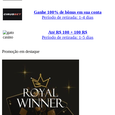
Ganhe 100% de bônus em sua conta
Período de retirada: 1-4 dias
Até R$ 100 + 100 R$
Período de retirada: 1-5 dias
Promoção em destaque