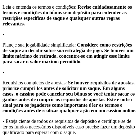
Leia e entenda os termos e condições:
Revise cuidadosamente os
termos e condições do bônus sem depósito para entender as
restrições específicas de saque e quaisquer outras regras
relevantes.
•
Planeje sua jogabilidade simplificada:
Considere como restrições
de saque ao decidir sobre sua estratégia de jogo. Se houver um
limite máximo de retirada, concentre-se em atingir esse limite
para sacar o valor máximo permitido.
•
Requisitos completos de apostas:
Se houver requisitos de apostas,
priorize cumpri-los antes de solicitar um saque. Em alguns
casos, o cassino pode cancelar seu bônus se você tentar sacar os
ganhos antes de cumprir os requisitos de apostas. Este é outro
sinal para os jogadores como importante é ler os termos e
condições antes de realizar qualquer ação em um cassino online.
• Esteja ciente de todos os requisitos de depósito e certifique-se de
ter os fundos necessários disponíveis caso precise fazer um depósito
qualificado para esperar com o saque.