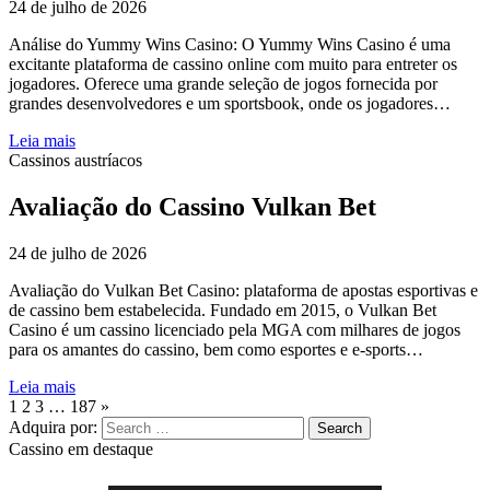
24 de julho de 2026
Análise do Yummy Wins Casino: O Yummy Wins Casino é uma
excitante plataforma de cassino online com muito para entreter os
jogadores. Oferece uma grande seleção de jogos fornecida por
grandes desenvolvedores e um sportsbook, onde os jogadores…
Leia mais
Cassinos austríacos
Avaliação do Cassino Vulkan Bet
24 de julho de 2026
Avaliação do Vulkan Bet Casino: plataforma de apostas esportivas e
de cassino bem estabelecida. Fundado em 2015, o Vulkan Bet
Casino é um cassino licenciado pela MGA com milhares de jogos
para os amantes do cassino, bem como esportes e e-sports…
Leia mais
1
2
3
…
187
»
Adquira por:
Cassino em destaque