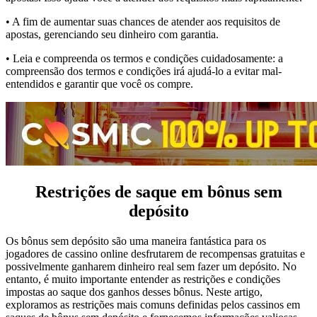
• A fim de aumentar suas chances de atender aos requisitos de
apostas, gerenciando seu dinheiro com garantia.
• Leia e compreenda os termos e condições cuidadosamente: a
compreensão dos termos e condições irá ajudá-lo a evitar mal-
entendidos e garantir que você os compre.
Restrições de saque em bônus sem
depósito
Os bônus sem depósito são uma maneira fantástica para os
jogadores de cassino online desfrutarem de recompensas gratuitas e
possivelmente ganharem dinheiro real sem fazer um depósito. No
entanto, é muito importante entender as restrições e condições
impostas ao saque dos ganhos desses bônus. Neste artigo,
exploramos as restrições mais comuns definidas pelos cassinos em