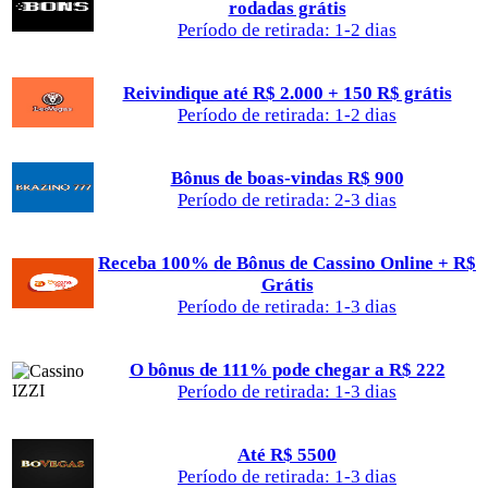
rodadas grátis
Período de retirada: 1-2 dias
Reivindique até R$ 2.000 + 150 R$ grátis
Período de retirada: 1-2 dias
Bônus de boas-vindas R$ 900
Período de retirada: 2-3 dias
Receba 100% de Bônus de Cassino Online + R$
Grátis
Período de retirada: 1-3 dias
O bônus de 111% pode chegar a R$ 222
Período de retirada: 1-3 dias
Até R$ 5500
Período de retirada: 1-3 dias