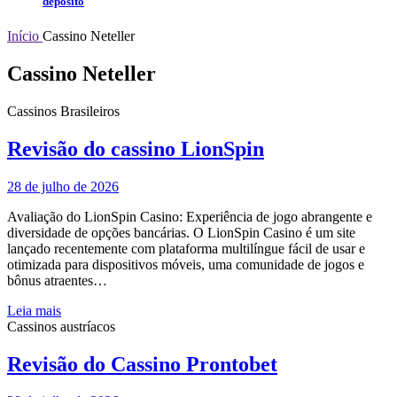
depósito
Início
Cassino Neteller
Cassino Neteller
Cassinos Brasileiros
Revisão do cassino LionSpin
28 de julho de 2026
Avaliação do LionSpin Casino: Experiência de jogo abrangente e
diversidade de opções bancárias. O LionSpin Casino é um site
lançado recentemente com plataforma multilíngue fácil de usar e
otimizada para dispositivos móveis, uma comunidade de jogos e
bônus atraentes…
Leia mais
Cassinos austríacos
Revisão do Cassino Prontobet