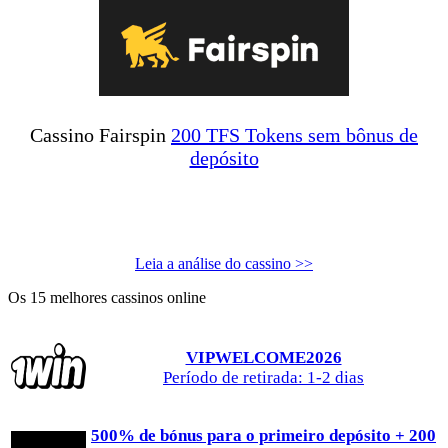
Cassino Fairspin
200 TFS Tokens sem bônus de
depósito
Leia a análise do cassino >>
Os 15 melhores cassinos online
VIPWELCOME2026
Período de retirada: 1-2 dias
500% de bónus para o primeiro depósito + 200