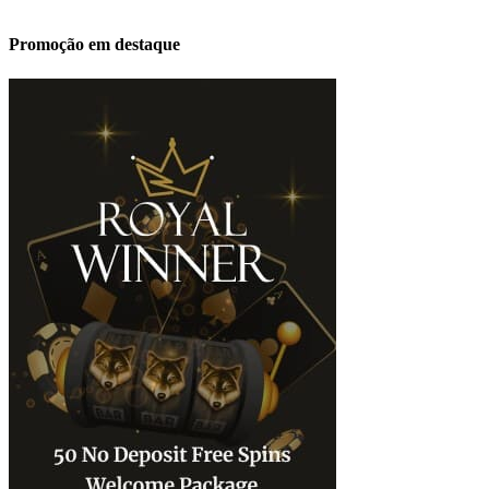
Promoção em destaque