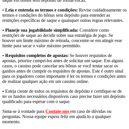
saque em bônus sem depósito de forma eficaz:
•
Leia e entenda os termos e condições:
Revise cuidadosamente os
termos e condições do bônus sem depósito para entender as
restrições específicas de saque e quaisquer outras regras relevantes.
•
Planeje sua jogabilidade simplificada:
Considere como
restrições de saque ao decidir sobre sua estratégia de jogo. Se
houver um limite máximo de retirada, concentre-se em atingir esse
limite para sacar o valor máximo permitido.
•
Requisitos completos de apostas:
Se houver requisitos de
apostas, priorize cumpri-los antes de solicitar um saque. Em alguns
casos, o cassino pode cancelar seu bônus se você tentar sacar os
ganhos antes de cumprir os requisitos de apostas. Este é outro sinal
para os jogadores como importante é ler os termos e condições antes
de realizar qualquer ação em um cassino online.
• Esteja ciente de todos os requisitos de depósito e certifique-se de
ter os fundos necessários disponíveis caso precise fazer um depósito
qualificado para esperar com o saque.
Sinta-se à vontade para
Contate-nos
em caso de dúvidas ou
perguntas. Nossa equipe espera feliz em ajudá-lo a qualquer
momento.