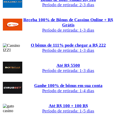
Período de retirada: 2-3 dias
Receba 100% de Bônus de Cassino Online + R$
Grátis
Período de retirada: 1-3 dias
O bônus de 111% pode chegar a R$ 222
Período de retirada: 1-3 dias
Até R$ 5500
Período de retirada: 1-3 dias
Ganhe 100% de bônus em sua conta
Período de retirada: 1-4 dias
Até R$ 100 + 100 R$
Período de retirada: 1-5 dias