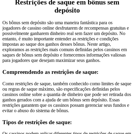
Restrições de saque em bônus sem
depósito
Os bônus sem depósito são uma maneira fantástica para os
jogadores de cassino online desfrutarem de recompensas gratuitas e
possivelmente ganharem dinheiro real sem fazer um depósito. No
entanto, é muito importante entender as restrições e condições
impostas ao saque dos ganhos desses bônus. Neste artigo,
exploramos as restrições mais comuns definidas pelos cassinos em
saques de bônus sem depósito e fornecemos informações valiosas
para jogadores que desejam maximizar seus ganhos.
Compreendendo as restrições de saque:
Como restrições de saque, também conhecido como limites de saque
ou regras de saque máximo, são especificações definidas pelos
cassinos online sobre a quantia de dinheiro que pode ser retirada dos
ganhos gerados com a ajuda de um bônus sem depósito. Essas
restrições garantem que os cassinos possam gerenciar seus fundos e
evitar o abuso do sistema de bônus.
Tipos de restrições de saque:
Os cassinos podem aplicar diferentes tipos de restrições de saque em