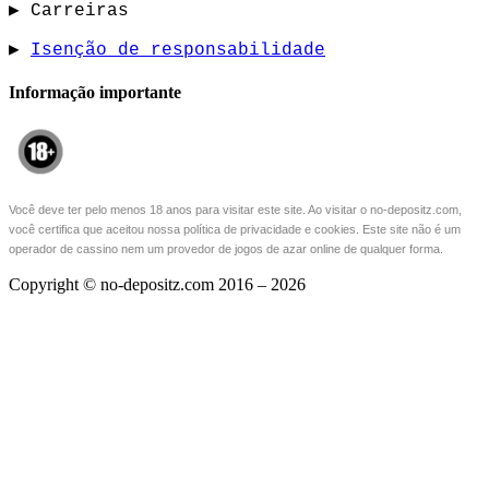
▶ Carreiras
▶
Isenção de responsabilidade
Informação importante
Você deve ter pelo menos 18 anos para visitar este site.
Ao visitar o no-depositz.com,
você certifica que aceitou nossa política de privacidade e cookies.
Este site não é um
operador de cassino nem um provedor de jogos de azar online de qualquer forma.
Copyright © no-depositz.com 2016 – 2026