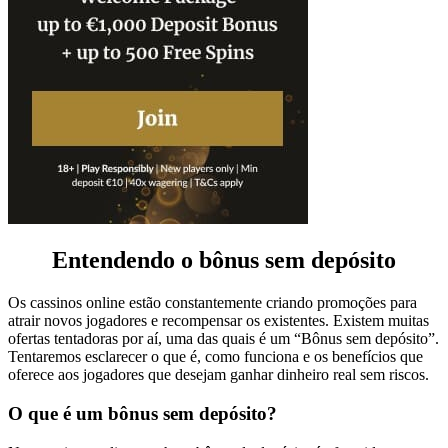
Entendendo o bônus sem depósito
Os cassinos online estão constantemente criando promoções para
atrair novos jogadores e recompensar os existentes. Existem muitas
ofertas tentadoras por aí, uma das quais é um “Bônus sem depósito”.
Tentaremos esclarecer o que é, como funciona e os benefícios que
oferece aos jogadores que desejam ganhar dinheiro real sem riscos.
O que é um bônus sem depósito?