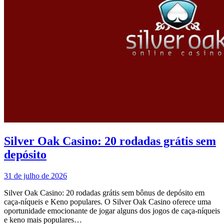
Silver Oak Casino: 20 rodadas grátis sem
depósito
31 de julho de 2026
Silver Oak Casino: 20 rodadas grátis sem bônus de depósito em
caça-níqueis e Keno populares. O Silver Oak Casino oferece uma
oportunidade emocionante de jogar alguns dos jogos de caça-níqueis
e keno mais populares…