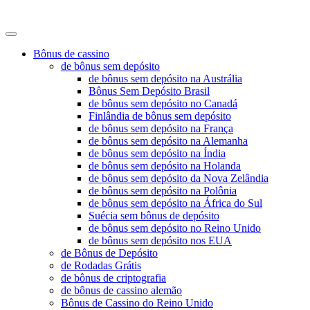
no-depositz
Bônus de cassino
de bônus sem depósito
de bônus sem depósito na Austrália
Bônus Sem Depósito Brasil
de bônus sem depósito no Canadá
Finlândia de bônus sem depósito
de bônus sem depósito na França
de bônus sem depósito na Alemanha
de bônus sem depósito na Índia
de bônus sem depósito na Holanda
de bônus sem depósito da Nova Zelândia
de bônus sem depósito na Polônia
de bônus sem depósito na África do Sul
Suécia sem bônus de depósito
de bônus sem depósito no Reino Unido
de bônus sem depósito nos EUA
de Bônus de Depósito
de Rodadas Grátis
de bônus de criptografia
de bônus de cassino alemão
Bônus de Cassino do Reino Unido