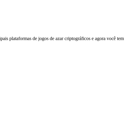
ais plataformas de jogos de azar criptográficos e agora você tem