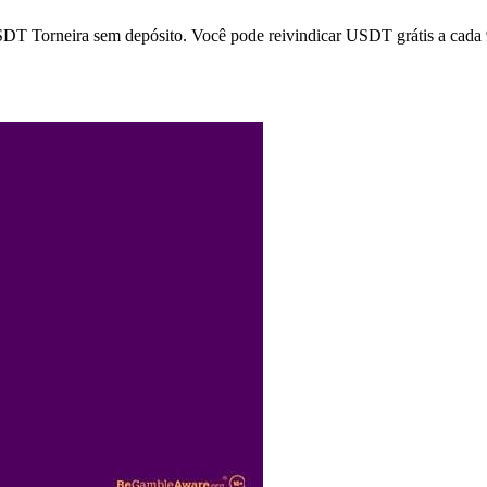
SDT Torneira sem depósito. Você pode reivindicar USDT grátis a cada 9