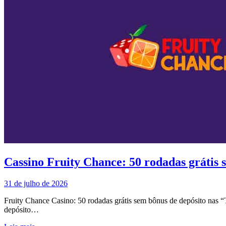
Cassino Fruity Chance: 50 rodadas grátis 
31 de julho de 2026
Fruity Chance Casino: 50 rodadas grátis sem bônus de depósito nas “
depósito…