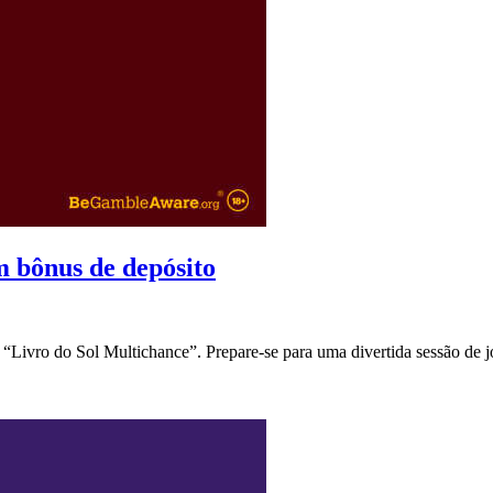
m bônus de depósito
t “Livro do Sol Multichance”. Prepare-se para uma divertida sessão d