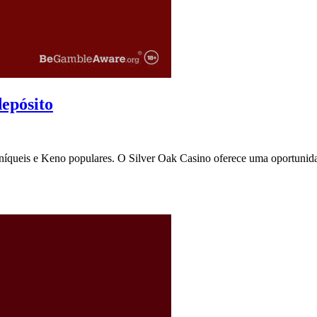
depósito
-níqueis e Keno populares. O Silver Oak Casino oferece uma oportunida