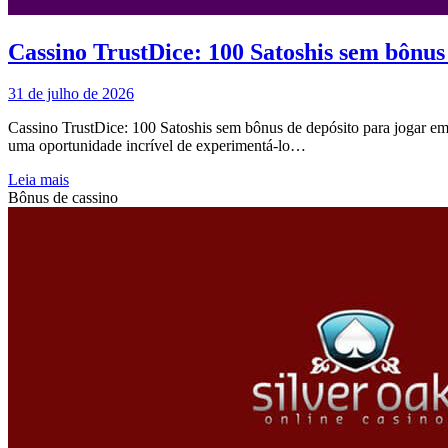
Cassino TrustDice: 100 Satoshis sem bônus
31 de julho de 2026
Cassino TrustDice: 100 Satoshis sem bônus de depósito para jogar em 
uma oportunidade incrível de experimentá-lo…
Leia mais
Bônus de cassino