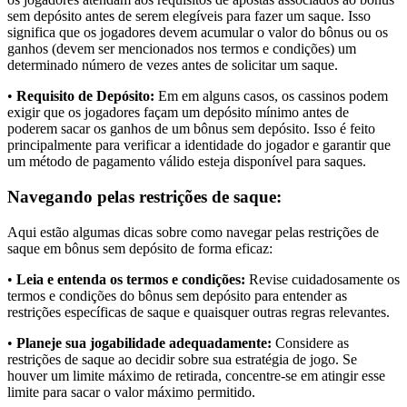
sem depósito antes de serem elegíveis para fazer um saque. Isso
significa que os jogadores devem acumular o valor do bônus ou os
ganhos (devem ser mencionados nos termos e condições) um
determinado número de vezes antes de solicitar um saque.
•
Requisito de Depósito:
Em em alguns casos, os cassinos podem
exigir que os jogadores façam um depósito mínimo antes de
poderem sacar os ganhos de um bônus sem depósito. Isso é feito
principalmente para verificar a identidade do jogador e garantir que
um método de pagamento válido esteja disponível para saques.
Navegando pelas restrições de saque:
Aqui estão algumas dicas sobre como navegar pelas restrições de
saque em bônus sem depósito de forma eficaz:
•
Leia e entenda os termos e condições:
Revise cuidadosamente os
termos e condições do bônus sem depósito para entender as
restrições específicas de saque e quaisquer outras regras relevantes.
•
Planeje sua jogabilidade adequadamente:
Considere as
restrições de saque ao decidir sobre sua estratégia de jogo. Se
houver um limite máximo de retirada, concentre-se em atingir esse
limite para sacar o valor máximo permitido.