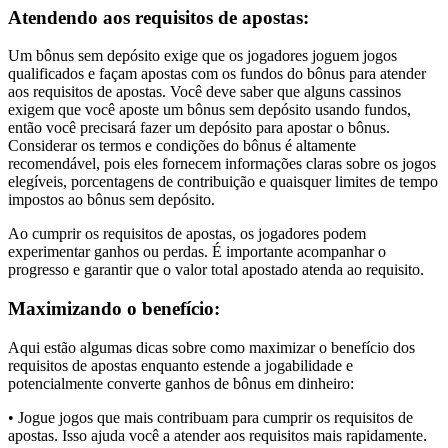
Atendendo aos requisitos de apostas:
Um bônus sem depósito exige que os jogadores joguem jogos
qualificados e façam apostas com os fundos do bônus para atender
aos requisitos de apostas. Você deve saber que alguns cassinos
exigem que você aposte um bônus sem depósito usando fundos,
então você precisará fazer um depósito para apostar o bônus.
Considerar os termos e condições do bônus é altamente
recomendável, pois eles fornecem informações claras sobre os jogos
elegíveis, porcentagens de contribuição e quaisquer limites de tempo
impostos ao bônus sem depósito.
Ao cumprir os requisitos de apostas, os jogadores podem
experimentar ganhos ou perdas. É importante acompanhar o
progresso e garantir que o valor total apostado atenda ao requisito.
Maximizando o benefício:
Aqui estão algumas dicas sobre como maximizar o benefício dos
requisitos de apostas enquanto estende a jogabilidade e
potencialmente converte ganhos de bônus em dinheiro:
• Jogue jogos que mais contribuam para cumprir os requisitos de
apostas. Isso ajuda você a atender aos requisitos mais rapidamente.