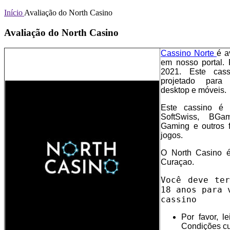
Início
Avaliação do North Casino
Avaliação do North Casino
Cassino Norte
é a
em nosso portal.
2021. Este cass
projetado para
desktop e móveis.
Este cassino é 
SoftSwiss, BGam
Gaming e outros 
jogos.
O North Casino é
Curaçao.
Você deve te
18 anos para 
cassino
Por favor, l
Condições c