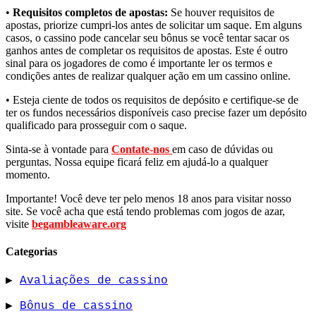
•
Requisitos completos de apostas:
Se houver requisitos de
apostas, priorize cumpri-los antes de solicitar um saque. Em alguns
casos, o cassino pode cancelar seu bônus se você tentar sacar os
ganhos antes de completar os requisitos de apostas. Este é outro
sinal para os jogadores de como é importante ler os termos e
condições antes de realizar qualquer ação em um cassino online.
• Esteja ciente de todos os requisitos de depósito e certifique-se de
ter os fundos necessários disponíveis caso precise fazer um depósito
qualificado para prosseguir com o saque.
Sinta-se à vontade para
Contate-nos
em caso de dúvidas ou
perguntas. Nossa equipe ficará feliz em ajudá-lo a qualquer
momento.
Importante! Você deve ter pelo menos 18 anos para visitar nosso
site. Se você acha que está tendo problemas com jogos de azar,
visite
begambleaware.org
Categorias
▶
Avaliações de cassino
▶
Bônus de cassino