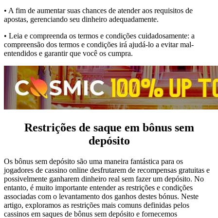
• A fim de aumentar suas chances de atender aos requisitos de
apostas, gerenciando seu dinheiro adequadamente.
• Leia e compreenda os termos e condições cuidadosamente: a
compreensão dos termos e condições irá ajudá-lo a evitar mal-
entendidos e garantir que você os cumpra.
Restrições de saque em bônus sem
depósito
Os bônus sem depósito são uma maneira fantástica para os
jogadores de cassino online desfrutarem de recompensas gratuitas e
possivelmente ganharem dinheiro real sem fazer um depósito. No
entanto, é muito importante entender as restrições e condições
associadas com o levantamento dos ganhos destes bónus. Neste
artigo, exploramos as restrições mais comuns definidas pelos
cassinos em saques de bônus sem depósito e fornecemos