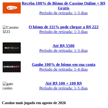
Receba 100% de Bônus de Cassino Online + R$
Grátis
Período de retirada: 1-3 dias
O bônus de 111% pode chegar a R$ 222
Período de retirada: 1-3 dias
Até R$ 5500
Período de retirada: 1-3 dias
Ganhe 100% de bônus em sua conta
Período de retirada: 1-4 dias
Até R$ 100 + 100 R$
Período de retirada: 1-5 dias
Cassino mais jogado em agosto de 2026