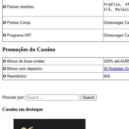
Argélia, A
✪ Países restritos:
Irã, Malási
✪ Pontos Comp:
Ozlasvegas Cas
✪ Programa VIP:
Ozlasvegas Ca
Promoções do Cassino
✪ Bônus de boas-vindas:
150% até AUR$
✪ Bônus sem depósito:
50 Rodadas Gr
✪ Reembolso:
N/A
Procure por:
Cassino em destaque