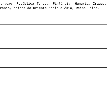
Curaçao, República Tcheca, Finlândia, Hungria, Iraque,
rânia, países do Oriente Médio e Ásia, Reino Unido.