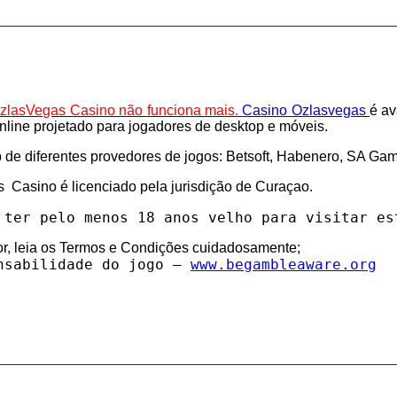
OzlasVegas Casino não funciona mais.
Casino Ozlasvegas
é av
nline projetado para jogadores de desktop e móveis.
p
de diferentes provedores de jogos:
Betsoft, Habenero, SA Gami
 Casino é licenciado pela jurisdição de Curaçao.
 ter pelo menos 18 anos velho para visitar es
or, leia os Termos e Condições cuidadosamente;
nsabilidade do jogo –
www.begambleaware.org