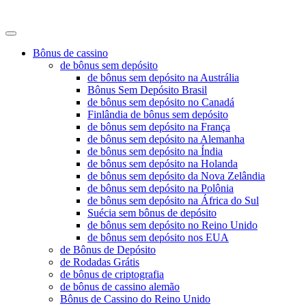
no-depositz
Bônus de cassino
de bônus sem depósito
de bônus sem depósito na Austrália
Bônus Sem Depósito Brasil
de bônus sem depósito no Canadá
Finlândia de bônus sem depósito
de bônus sem depósito na França
de bônus sem depósito na Alemanha
de bônus sem depósito na Índia
de bônus sem depósito na Holanda
de bônus sem depósito da Nova Zelândia
de bônus sem depósito na Polônia
de bônus sem depósito na África do Sul
Suécia sem bônus de depósito
de bônus sem depósito no Reino Unido
de bônus sem depósito nos EUA
de Bônus de Depósito
de Rodadas Grátis
de bônus de criptografia
de bônus de cassino alemão
Bônus de Cassino do Reino Unido