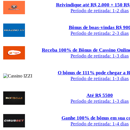
Reivindique até R$ 2.000 + 150 R$
Período de retirada: 1-2 dias
Bônus de boas-vindas R$ 90
Período de retirada: 2-3 dias
Receba 100% de Bônus de Cassino Online
Período de retirada: 1-3 dias
O bônus de 111% pode chegar a 
Período de retirada: 1-3 dias
Até R$ 5500
Período de retirada: 1-3 dias
Ganhe 100% de bônus em sua c
Período de retirada: 1-4 dias