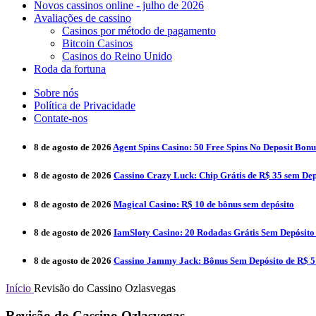
Novos cassinos online - julho de 2026
Avaliações de cassino
Casinos por método de pagamento
Bitcoin Casinos
Casinos do Reino Unido
Roda da fortuna
Sobre nós
Política de Privacidade
Contate-nos
8 de agosto de 2026
Agent Spins Casino: 50 Free Spins No Deposit Bonu
8 de agosto de 2026
Cassino Crazy Luck: Chip Grátis de R$ 35 sem Dep
8 de agosto de 2026
Magical Casino: R$ 10 de bônus sem depósito
8 de agosto de 2026
IamSloty Casino: 20 Rodadas Grátis Sem Depósito
8 de agosto de 2026
Cassino Jammy Jack: Bônus Sem Depósito de R$ 5 
Início
Revisão do Cassino Ozlasvegas
Revisão do Cassino Ozlasvegas