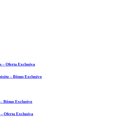
s – Oferta Exclusiva
ósito – Bônus Exclusivo
 – Bônus Exclusivo
– Oferta Exclusiva