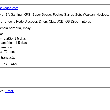
lasvegas.com
ero, SA Gaming, XPG, Super Spade, Pocket Games Soft, Wazdan, Nucleus,
d, Bitcoin, Rede Discover, Diners Club, JCB, QB Direct, Interac
rência bancária, Inpay
ias
 cartão: 1-5 dias
bancárias: 1-5 dias
ferecido
a: 72 horas
r transação
USR$, CAR$
ivo,
Email