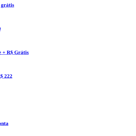
 grátis
0
 + R$ Grátis
R$ 222
onta