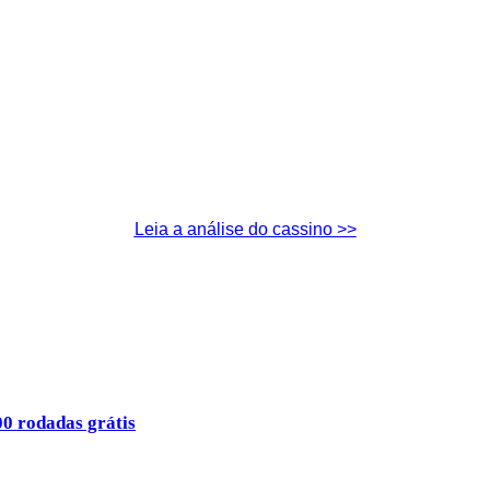
Leia a análise do cassino >>
00 rodadas grátis