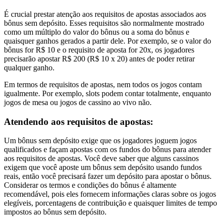
É crucial prestar atenção aos requisitos de apostas associados aos
bônus sem depósito. Esses requisitos são normalmente mostrado
como um múltiplo do valor do bônus ou a soma do bônus e
quaisquer ganhos gerados a partir dele. Por exemplo, se o valor do
bônus for R$ 10 e o requisito de aposta for 20x, os jogadores
precisarão apostar R$ 200 (R$ 10 x 20) antes de poder retirar
qualquer ganho.
Em termos de requisitos de apostas, nem todos os jogos contam
igualmente. Por exemplo, slots podem contar totalmente, enquanto
jogos de mesa ou jogos de cassino ao vivo não.
Atendendo aos requisitos de apostas:
Um bônus sem depósito exige que os jogadores joguem jogos
qualificados e façam apostas com os fundos do bônus para atender
aos requisitos de apostas. Você deve saber que alguns cassinos
exigem que você aposte um bônus sem depósito usando fundos
reais, então você precisará fazer um depósito para apostar o bônus.
Considerar os termos e condições do bônus é altamente
recomendável, pois eles fornecem informações claras sobre os jogos
elegíveis, porcentagens de contribuição e quaisquer limites de tempo
impostos ao bônus sem depósito.