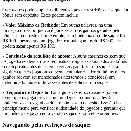
Os cassinos podem aplicar diferentes tipos de restrições de saque em
bônus sem depósito. Estes podem incluir:
•
Valor Máximo de Retirada:
Em outras palavras, há uma
limitação do valor que você pode sacar dos ganhos gerados pelo
bônus sem depósito. Por exemplo, se o limite máximo de saque for
R$ 100, mesmo que um jogador acumule ganhos de R$ 200, ele
poderá sacar apenas R$ 100.
•
Conclusão do requisito de aposta:
Alguns cassinos exigem que
os jogadores atendam aos requisitos de apostas associados ao bônus
sem depósito antes de serem elegíveis para fazer um saque. Isso
significa que os jogadores devem acumular o valor do bônus ou os
ganhos (devem ser mencionados nos termos e condições) um
determinado número de vezes antes de solicitar um saque.
•
Requisito de Depósito:
Em alguns casos, os cassinos podem
exigir que os jogadores façam um depósito mínimo antes de
poderem sacar os ganhos de um bônus sem depósito. Isso é feito
principalmente para verificar a identidade do jogador e garantir que
um método de pagamento válido esteja disponível para saques.
Navegando pelas restrições de saque: