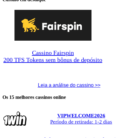
Cassino Fairspin
200 TFS Tokens sem bônus de depósito
Leia a análise do cassino >>
Os 15 melhores cassinos online
VIPWELCOME2026
Período de retirada: 1-2 dias