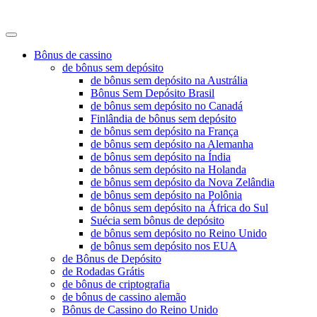
no-depositz
Bônus de cassino
de bônus sem depósito
de bônus sem depósito na Austrália
Bônus Sem Depósito Brasil
de bônus sem depósito no Canadá
Finlândia de bônus sem depósito
de bônus sem depósito na França
de bônus sem depósito na Alemanha
de bônus sem depósito na Índia
de bônus sem depósito na Holanda
de bônus sem depósito da Nova Zelândia
de bônus sem depósito na Polônia
de bônus sem depósito na África do Sul
Suécia sem bônus de depósito
de bônus sem depósito no Reino Unido
de bônus sem depósito nos EUA
de Bônus de Depósito
de Rodadas Grátis
de bônus de criptografia
de bônus de cassino alemão
Bônus de Cassino do Reino Unido