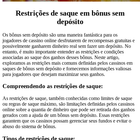
Restrições de saque em bônus sem
depósito
Os bônus sem depósito são uma maneira fantástica para os
jogadores de cassino online desfrutarem de recompensas gratuitas e
possivelmente ganharem dinheiro real sem fazer um depósito. No
entanto, é muito importante entender as restrições e condições
associadas ao saque dos ganhos desses bônus. Neste artigo,
exploramos as restrições mais comuns definidas pelos cassinos em
saques de bônus sem depósito e fornecemos informações valiosas
para jogadores que desejam maximizar seus ganhos.
Compreendendo as restrições de saque:
As restrições de saque, também conhecidas como limites de saque
ou regras de saque máximo, são limitações definidas pelos cassinos
online sobre a quantia de dinheiro que pode ser retirada dos ganhos
gerados com a ajuda de um bônus sem depósito. Essas restrições
garantem que os cassinos possam gerenciar seus fundos e evitar o
abuso do sistema de bônus.
Tipos de restrições de saque: