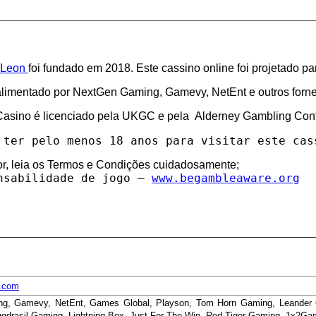
yLeon
foi fundado em 2018. Este cassino online foi projetado p
alimentado por
NextGen Gaming, Gamevy, NetEnt e outros forne
asino é licenciado pela UKGC e pela Alderney Gambling Con
 ter pelo menos 18 anos para visitar este cas
or, leia os Termos e Condições cuidadosamente;
nsabilidade de jogo –
www.begambleaware.org
n.com
g, Gamevy, NetEnt, Games Global, Playson, Tom Horn Gaming, Leander 
gdrasil Gaming, Lightning Box, Just For The Win, Red Tiger Gaming, 1x2Game