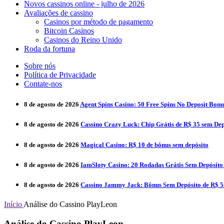
Novos cassinos online - julho de 2026
Avaliações de cassino
Casinos por método de pagamento
Bitcoin Casinos
Casinos do Reino Unido
Roda da fortuna
Sobre nós
Política de Privacidade
Contate-nos
8 de agosto de 2026
Agent Spins Casino: 50 Free Spins No Deposit Bonu
8 de agosto de 2026
Cassino Crazy Luck: Chip Grátis de R$ 35 sem Dep
8 de agosto de 2026
Magical Casino: R$ 10 de bônus sem depósito
8 de agosto de 2026
IamSloty Casino: 20 Rodadas Grátis Sem Depósito
8 de agosto de 2026
Cassino Jammy Jack: Bônus Sem Depósito de R$ 5 
Início
Análise do Cassino PlayLeon
Análise do Cassino PlayLeon