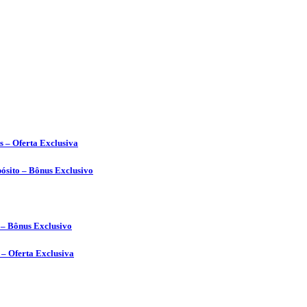
s – Oferta Exclusiva
ósito – Bônus Exclusivo
 – Bônus Exclusivo
– Oferta Exclusiva