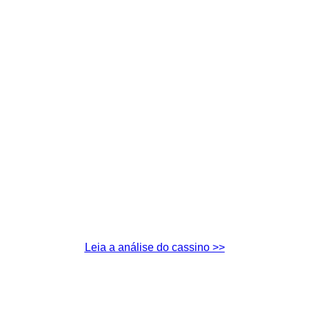
Leia a análise do cassino >>