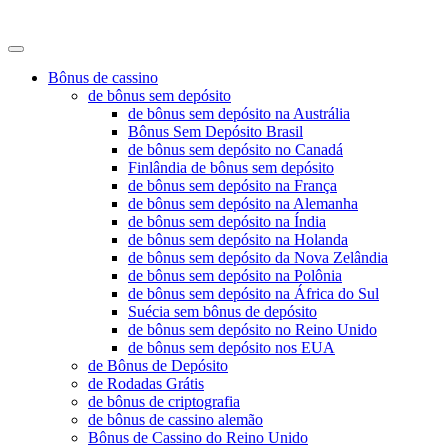
no-depositz
Bônus de cassino
de bônus sem depósito
de bônus sem depósito na Austrália
Bônus Sem Depósito Brasil
de bônus sem depósito no Canadá
Finlândia de bônus sem depósito
de bônus sem depósito na França
de bônus sem depósito na Alemanha
de bônus sem depósito na Índia
de bônus sem depósito na Holanda
de bônus sem depósito da Nova Zelândia
de bônus sem depósito na Polônia
de bônus sem depósito na África do Sul
Suécia sem bônus de depósito
de bônus sem depósito no Reino Unido
de bônus sem depósito nos EUA
de Bônus de Depósito
de Rodadas Grátis
de bônus de criptografia
de bônus de cassino alemão
Bônus de Cassino do Reino Unido