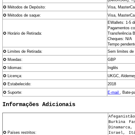
✪ Métodos de Depósito:
Visa, MasterCar
✪ Métodos de saque:
Visa, MasterCar
EWallets: 1-5 d
Pagamentos com
✪ Horário de Retirada:
Transferência 
Cheques: N/A
Tempo pendente
✪ Limites de Retirada:
Sem limites de 
✪ Moedas:
GBP
✪ Idiomas:
Inglês
✪ Licença:
UKGC, Alderne
✪ Estabelecido:
2018
✪ Suporte:
E-mail
, Bate-p
Informações Adicionais
Afeganistã
Burkina Fa
Dinamarca,
✪ Países restritos:
Israel, It