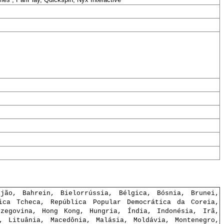
ijão, Bahrein, Bielorrússia, Bélgica, Bósnia, Brunei,
ica Tcheca, República Popular Democrática da Coreia,
rzegovina, Hong Kong, Hungria, Índia, Indonésia, Irã,
, Lituânia, Macedônia, Malásia, Moldávia, Montenegro,