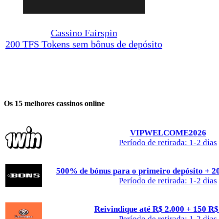
Cassino Fairspin
200 TFS Tokens sem bônus de depósito
Os 15 melhores cassinos online
VIPWELCOME2026
Período de retirada: 1-2 dias
500% de bónus para o primeiro depósito + 2
Período de retirada: 1-2 dias
Reivindique até R$ 2.000 + 150 R$
Período de retirada: 1-2 dias